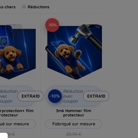
us chers
Réductions
-10%
éduction
Réduction
-10%
vec
EXTRA10
avec
EXTRA10
coupon
coupon
rprotection+ film
3mk Hammer film
rotecteur
protecteur
ué sur mesure
Fabriqué sur mesure
19,90 €
20,90 €