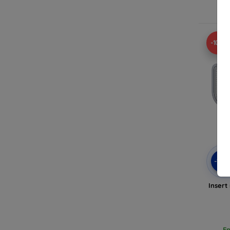
En
-10%
-10
Insert
En