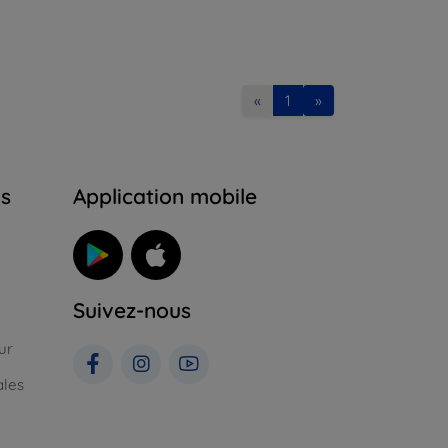
«
1
»
ns
Application mobile
Suivez-nous
ur
ales