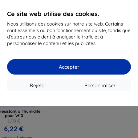
16,12 €
12,50 €
1
Ce site web utilise des cookies.
 stock > 5 pièces
En stock > 5 pièces
En st
Nous utilisons des cookies sur notre site web. Certains
sont essentiels au bon fonctionnement du site, tandis que
d'autres nous aident à analyser le trafic et à
personnaliser le contenu et les publicités.
Accepter
Rejeter
Personnaliser
Réduction
%
avec
EXTRA10
coupon
 résistant à l'humidité
pour W10
6,90 €
6,22 €
 stock > 5 pièces