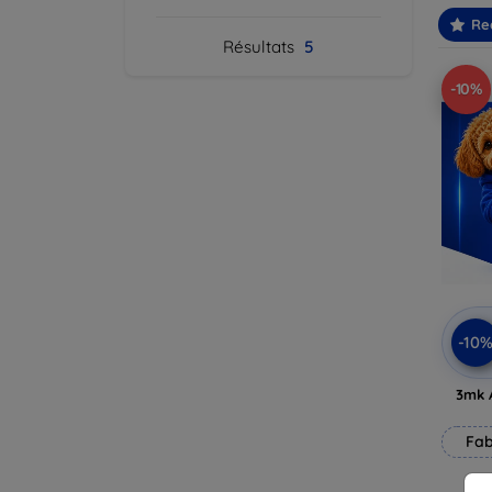
Re
Résultats
5
-10%
-10
3mk 
Fab