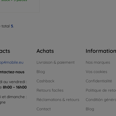
 total
5
.
acts
Achats
Informatio
op4mobile.eu
Livraison & paiement
Nos marques
Blog
Vos cookies
ntactez-nous
Cashback
Confidentialité
i au vendredi :
ne
8h00 – 16h00
Retours faciles
Politique de reto
 et dimanche :
Réclamations & retours
Conditión génér
igne
Contact
Blog