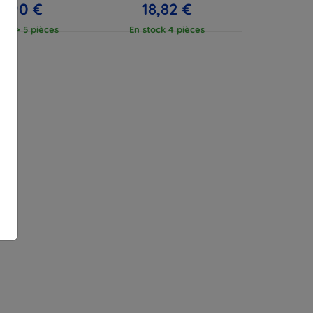
7,90 €
18,82 €
ock > 5 pièces
En stock 4 pièces