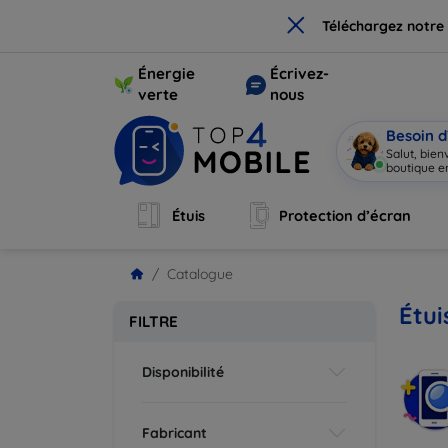
×
Téléchargez notre
Énergie
Écrivez-
verte
nous
Besoin d
Salut, bie
boutique en
Étuis
Protection d’écran
Catalogue
Étui
FILTRE
Disponibilité
Fabricant