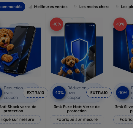
commandés
Meilleures ventes
Les moins chers
Les pl
-10%
-10%
Réduction
Réduction
R
%
-10%
-10%
avec
EXTRA10
avec
EXTRA10
a
coupon
coupon
Anti-Shock verre de
3mk Pure Matt Verre de
3mk Silve
protection
protection
p
riqué sur mesure
Fabriqué sur mesure
Fabriq
17,90 €
13,90 €