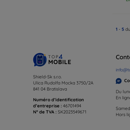
1
-
5
du
Cont
info@t
Shield-Sk s.r.o.
Co
Ulica Rudolfa Mocka 3750/2A
841 04 Bratislava
Du lund
En lig
Numéro d’identification
d’entreprise :
46701494
Samedi
N° de TVA :
SK2023549671
Hors l