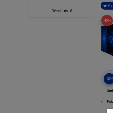
Re
Résultats
6
-10%
-10
3mk
Fab