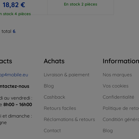
18,82 €
En stock 2 pièces
n stock 4 pièces
 total
6
.
acts
Achats
Informatio
op4mobile.eu
Livraison & paiement
Nos marques
Blog
Vos cookies
ntactez-nous
Cashback
Confidentialité
i au vendredi :
ne
8h00 – 16h00
Retours faciles
Politique de reto
 et dimanche :
Réclamations & retours
Conditión génér
igne
Contact
Blog