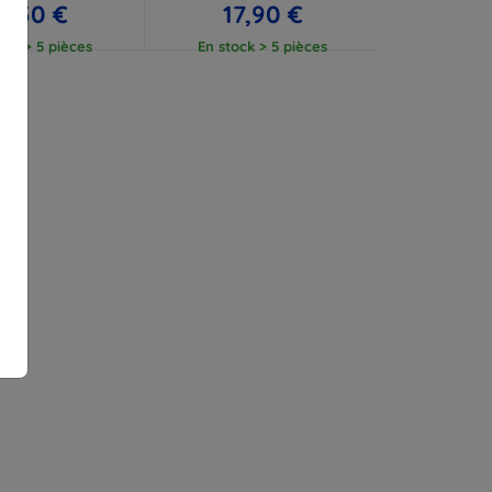
2,50 €
17,90 €
ock > 5 pièces
En stock > 5 pièces