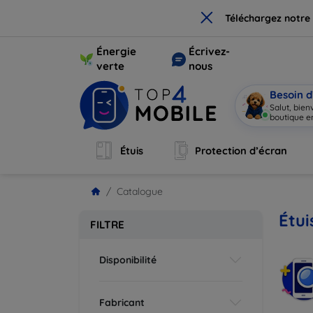
×
Téléchargez notre
Énergie
Écrivez-
verte
nous
Besoin d
Salut, bie
boutique en
Étuis
Protection d’écran
Catalogue
Étui
FILTRE
Disponibilité
Fabricant