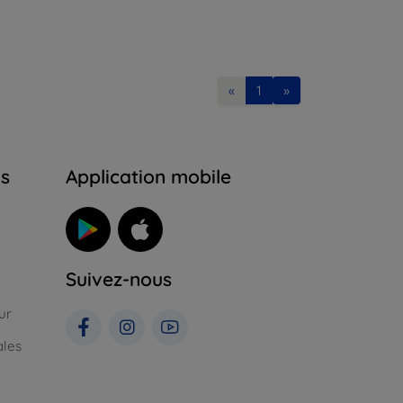
«
1
»
ns
Application mobile
Suivez-nous
ur
ales