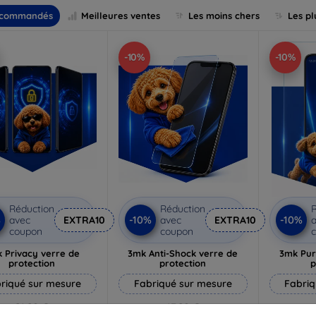
commandés
Meilleures ventes
Les moins chers
Les pl
-10%
-10%
Réduction
Réduction
R
%
-10%
-10%
avec
EXTRA10
avec
EXTRA10
a
coupon
coupon
 Privacy verre de
3mk Anti-Shock verre de
3mk Pur
protection
protection
p
riqué sur mesure
Fabriqué sur mesure
Fabriq
21,90 €
17,90 €