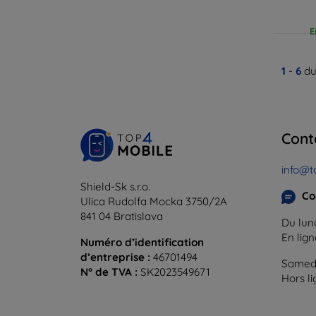
E
1
-
6
du
Cont
info@t
Shield-Sk s.r.o.
Co
Ulica Rudolfa Mocka 3750/2A
841 04 Bratislava
Du lund
En lig
Numéro d’identification
d’entreprise :
46701494
Samedi
N° de TVA :
SK2023549671
Hors l