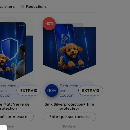
us chers
Réductions
-10%
éduction
Réduction
-10%
vec
EXTRA10
avec
EXTRA10
coupon
coupon
e Matt Verre de
3mk Silverprotection+ film
rotection
protecteur
ué sur mesure
Fabriqué sur mesure
13,90 €
19,90 €