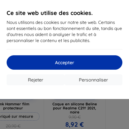
19,72 €
16,12 €
1
Ce site web utilise des cookies.
n stock 3 pièces
En stock > 5 pièces
En st
Nous utilisons des cookies sur notre site web. Certains
-10%
sont essentiels au bon fonctionnement du site, tandis que
d'autres nous aident à analyser le trafic et à
personnaliser le contenu et les publicités.
Accepter
Rejeter
Personnaliser
Réduction
Réduction
%
-10%
avec
EXTRA10
avec
EXTRA10
coupon
coupon
mk Hammer film
Coque en silicone Beline
protecteur
pour Realme C21Y 2021,
noire
riqué sur mesure
9,90 €
8,92 €
20,90 €