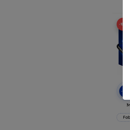
E
-10%
-10
3
Fab