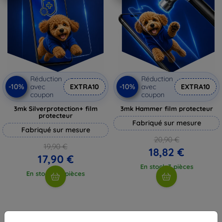
Réduction
Réduction
-10%
-10%
avec
EXTRA10
avec
EXTRA10
coupon
coupon
3mk Silverprotection+ film
3mk Hammer film protecteur
protecteur
Fabriqué sur mesure
Fabriqué sur mesure
20,90 €
19,90 €
18,82 €
17,90 €
En stock 3 pièces
En stock > 5 pièces
1
-
4
du total
4
.