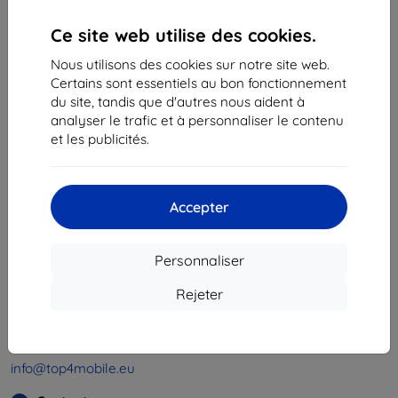
Ce site web utilise des cookies.
«
1
»
Nous utilisons des cookies sur notre site web.
Certains sont essentiels au bon fonctionnement
du site, tandis que d'autres nous aident à
analyser le trafic et à personnaliser le contenu
et les publicités.
Shield-Sk s.r.o.
Ulica Rudolfa Mocka 3750/2A
Accepter
841 04 Bratislava
Numéro d’identification d’entreprise :
46701494
Personnaliser
N° de TVA :
SK2023549671
Rejeter
Contacts
info@top4mobile.eu