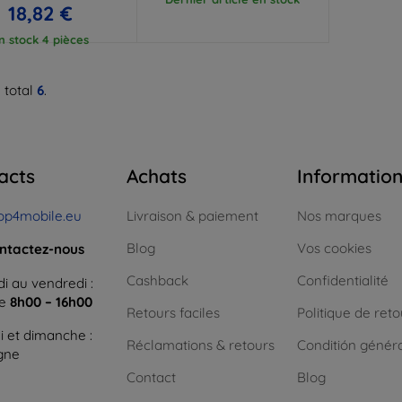
18,82 €
n stock 4 pièces
 total
6
.
acts
Achats
Informatio
op4mobile.eu
Livraison & paiement
Nos marques
Blog
Vos cookies
ntactez-nous
Cashback
Confidentialité
i au vendredi :
ne
8h00 – 16h00
Retours faciles
Politique de reto
 et dimanche :
Réclamations & retours
Conditión génér
igne
Contact
Blog