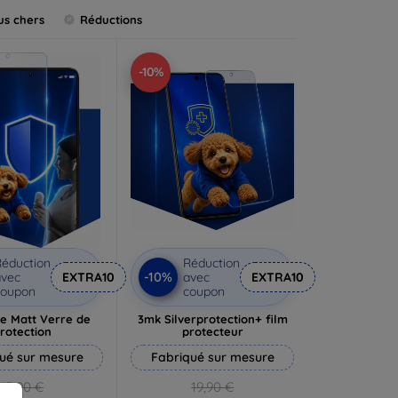
us chers
Réductions
-10%
éduction
Réduction
-10%
vec
EXTRA10
avec
EXTRA10
coupon
coupon
e Matt Verre de
3mk Silverprotection+ film
rotection
protecteur
ué sur mesure
Fabriqué sur mesure
13,90 €
19,90 €