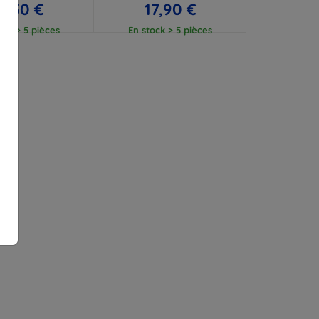
2,50 €
17,90 €
ock > 5 pièces
En stock > 5 pièces