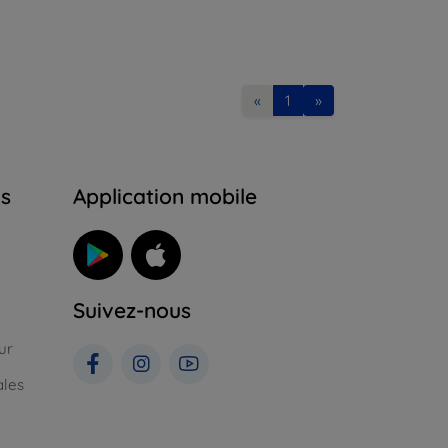
«
1
»
ns
Application mobile
Suivez-nous
ur
ales