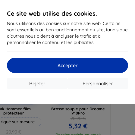
19,72 €
16,12 €
1
Ce site web utilise des cookies.
n stock 3 pièces
En stock > 5 pièces
En st
Nous utilisons des cookies sur notre site web. Certains
-75%
sont essentiels au bon fonctionnement du site, tandis que
d'autres nous aident à analyser le trafic et à
personnaliser le contenu et les publicités.
Accepter
Rejeter
Personnaliser
Réduction
Réduction
%
-10%
avec
EXTRA10
avec
EXTRA10
coupon
coupon
mk Hammer film
Brosse souple pour Dreame
protecteur
V10Pro
20,90 €
riqué sur mesure
5,32 €
20,90 €
Dernier article en stock