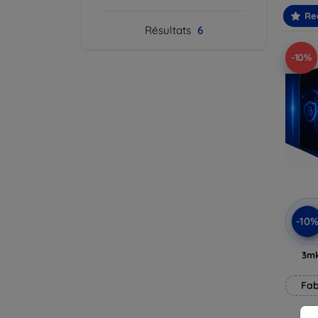
Re
Résultats
6
-10%
-10
3mk
Fab