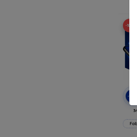
E
-10%
-10
3
Fab