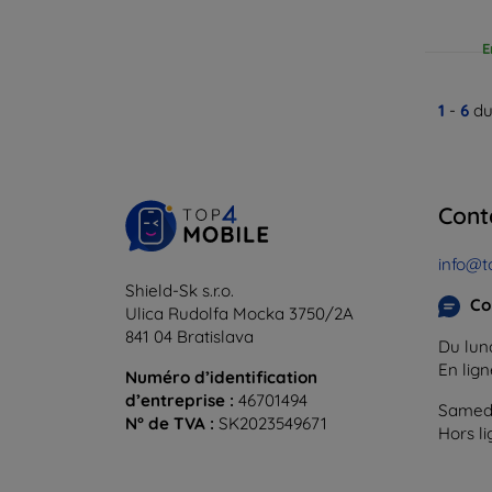
E
1
-
6
du
Cont
info@t
Shield-Sk s.r.o.
Co
Ulica Rudolfa Mocka 3750/2A
841 04 Bratislava
Du lund
En lig
Numéro d’identification
d’entreprise :
46701494
Samedi
N° de TVA :
SK2023549671
Hors l