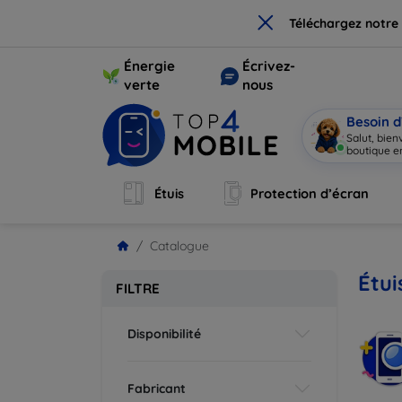
×
Téléchargez notre
Énergie
Écrivez-
verte
nous
Besoin d
Salut, bie
boutique en
Étuis
Protection d’écran
Catalogue
Étui
FILTRE
Disponibilité
Fabricant