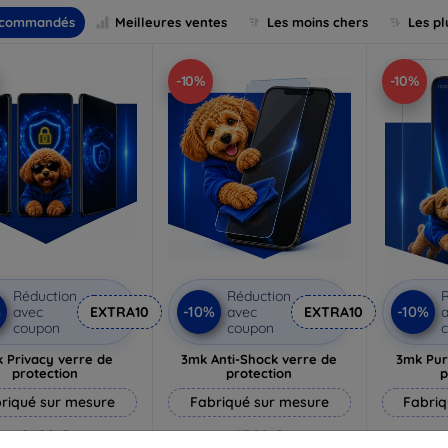
commandés
Meilleures ventes
Les moins chers
Les pl
-10%
-10%
Réduction
Réduction
R
%
-10%
-10%
avec
EXTRA10
avec
EXTRA10
a
coupon
coupon
 Privacy verre de
3mk Anti-Shock verre de
3mk Pur
protection
protection
p
riqué sur mesure
Fabriqué sur mesure
Fabriq
21,90 €
17,90 €