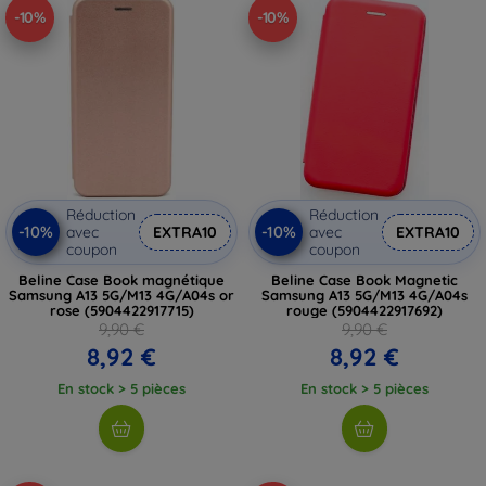
-10%
-10%
Réduction
Réduction
-10%
-10%
avec
EXTRA10
avec
EXTRA10
coupon
coupon
Beline Case Book magnétique
Beline Case Book Magnetic
Samsung A13 5G/M13 4G/A04s or
Samsung A13 5G/M13 4G/A04s
rose (5904422917715)
rouge (5904422917692)
9,90 €
9,90 €
8,92 €
8,92 €
En stock > 5 pièces
En stock > 5 pièces