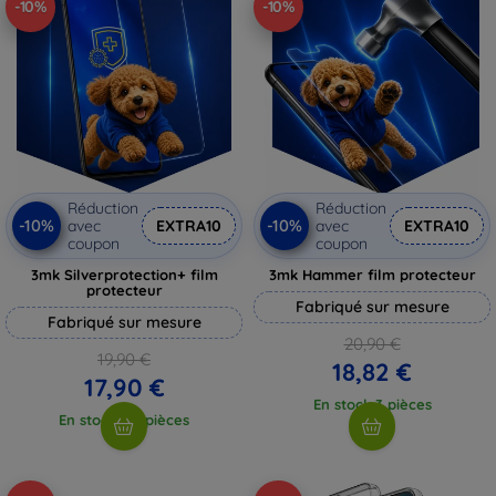
-10%
-10%
Réduction
Réduction
-10%
-10%
avec
EXTRA10
avec
EXTRA10
coupon
coupon
3mk Silverprotection+ film
3mk Hammer film protecteur
protecteur
Fabriqué sur mesure
Fabriqué sur mesure
20,90 €
19,90 €
18,82 €
17,90 €
En stock 3 pièces
En stock > 5 pièces