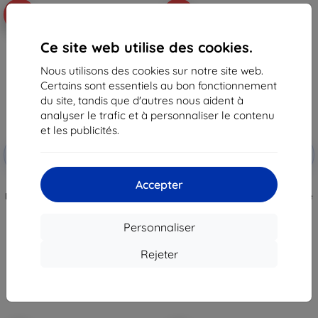
-10%
-10%
Ce site web utilise des cookies.
Nous utilisons des cookies sur notre site web.
Certains sont essentiels au bon fonctionnement
du site, tandis que d'autres nous aident à
analyser le trafic et à personnaliser le contenu
et les publicités.
Réduction
Réduction
-10%
-10%
avec
EXTRA10
avec
EXTRA10
coupon
coupon
Accepter
3MK Silver Protect+ Samsung
3MK Lens Protect Samsung M13
M13 4G M135 film antimicrobien à
4G M135 protection de lentille de
pose humide
caméra, 4 pièces
13,90 €
10,90 €
Personnaliser
12,50 €
9,80 €
Rejeter
En stock > 5 pièces
En stock > 5 pièces