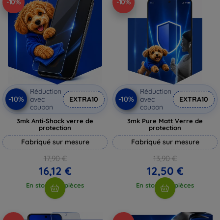
-10%
-10%
Réduction
Réduction
-10%
-10%
avec
EXTRA10
avec
EXTRA10
coupon
coupon
3mk Anti-Shock verre de
3mk Pure Matt Verre de
protection
protection
Fabriqué sur mesure
Fabriqué sur mesure
17,90 €
13,90 €
16,12 €
12,50 €
En stock > 5 pièces
En stock > 5 pièces