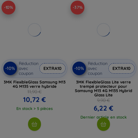
-10%
-37%
Réduction
Réduction
-10%
-10%
avec
EXTRA10
avec
EXTRA10
coupon
coupon
3MK FlexibleGlass Samsung M13
3MK FlexibleGlass Lite verre
4G M135 verre hybride
trempé protecteur pour
Samsung M13 4G M135 Hybrid
11,90 €
Glass Lite
10,72 €
9,90 €
6,22 €
En stock > 5 pièces
Dernier article en stock