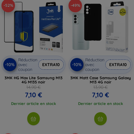
-52%
-49%
Réduction
Réduction
-10%
-10%
avec
EXTRA10
avec
EXTRA10
coupon
coupon
3MK HG Max Lite Samsung M13
3MK Matt Case Samsung Galaxy
4G M135 noir
M13 4G noir
14,90 €
13,90 €
7,10 €
7,10 €
Dernier article en stock
Dernier article en stock