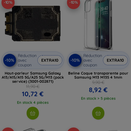
-10%
-10%
Réduction
Réduction
-10%
-10%
avec
EXTRA10
avec
EXTRA10
coupon
coupon
Haut-parleur Samsung Galaxy
Beline Coque transparente pour
A13/A15/A15 5G/A25 5G/M13 (pack
Samsung M13 M135 4 1mm
service) (3001-002871)
9,90 €
11,90 €
8,92 €
10,72 €
En stock > 5 pièces
En stock 4 pièces