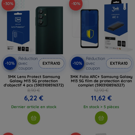
-30%
-10%
Réduction
Réduction
-10%
-10%
avec
EXTRA10
avec
EXTRA10
coupon
coupon
3MK Lens Protect Samsung
3MK Folia ARC+ Samsung Galaxy
Galaxy M13 5G protection
M13 5G film de protection écran
d'objectif 4 pcs (5903108516372)
complet (5903108516327)
8,90 €
12,90 €
6,22 €
11,62 €
Dernier article en stock
En stock > 5 pièces