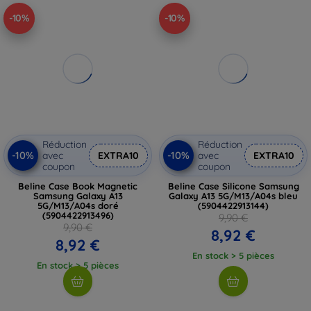
-10%
-10%
Réduction
Réduction
-10%
-10%
avec
EXTRA10
avec
EXTRA10
coupon
coupon
Beline Case Book Magnetic
Beline Case Silicone Samsung
Samsung Galaxy A13
Galaxy A13 5G/M13/A04s bleu
5G/M13/A04s doré
(5904422913144)
(5904422913496)
9,90 €
9,90 €
8,92 €
8,92 €
En stock > 5 pièces
En stock > 5 pièces