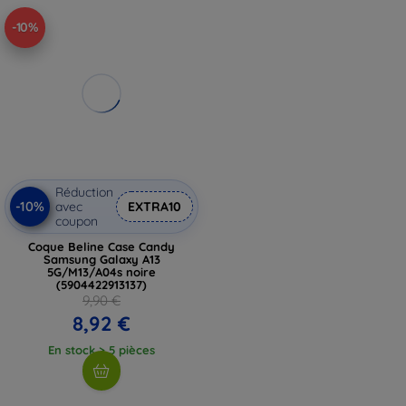
-10%
Réduction
-10%
avec
EXTRA10
coupon
Coque Beline Case Candy
Samsung Galaxy A13
5G/M13/A04s noire
(5904422913137)
9,90 €
8,92 €
En stock > 5 pièces