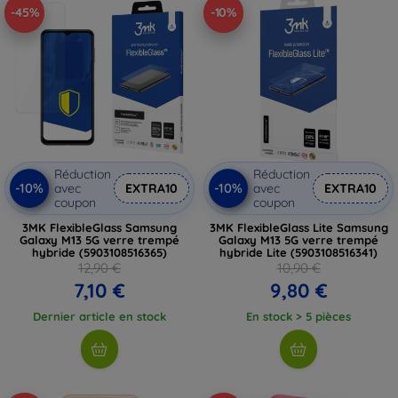
-45%
-10%
Réduction
Réduction
-10%
-10%
avec
EXTRA10
avec
EXTRA10
coupon
coupon
3MK FlexibleGlass Samsung
3MK FlexibleGlass Lite Samsung
Galaxy M13 5G verre trempé
Galaxy M13 5G verre trempé
hybride (5903108516365)
hybride Lite (5903108516341)
12,90 €
10,90 €
7,10 €
9,80 €
Dernier article en stock
En stock > 5 pièces