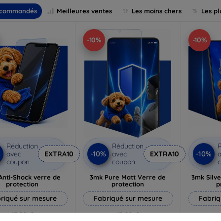
commandés
Meilleures ventes
Les moins chers
Les pl
-10%
-10%
Réduction
Réduction
R
%
-10%
-10%
avec
EXTRA10
avec
EXTRA10
a
coupon
coupon
Anti-Shock verre de
3mk Pure Matt Verre de
3mk Silve
protection
protection
p
riqué sur mesure
Fabriqué sur mesure
Fabriq
17,90 €
13,90 €