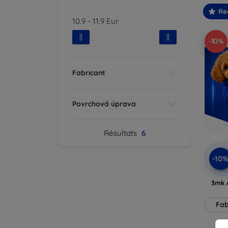
Re
10.9
-
11.9
Eur
-10%
Fabricant
Povrchová úprava
Résultats
6
-10
3mk 
Fab