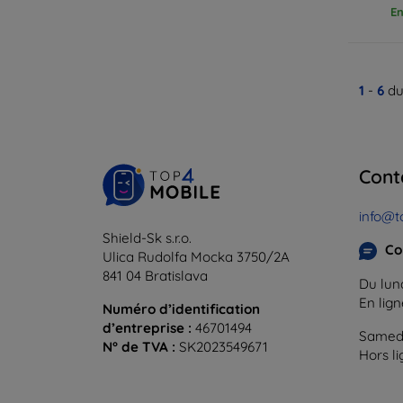
En
1
-
6
du
Cont
info@t
Shield-Sk s.r.o.
Co
Ulica Rudolfa Mocka 3750/2A
841 04 Bratislava
Du lund
En lig
Numéro d’identification
d’entreprise :
46701494
Samedi
N° de TVA :
SK2023549671
Hors l