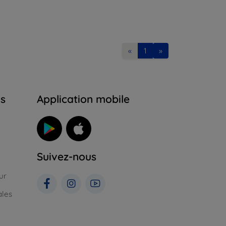
«
1
»
ns
Application mobile
Suivez-nous
ur
ales