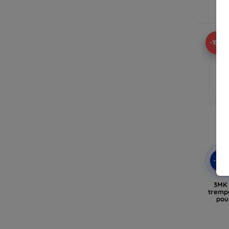
En
-10%
-10
3MK 
tremp
pou