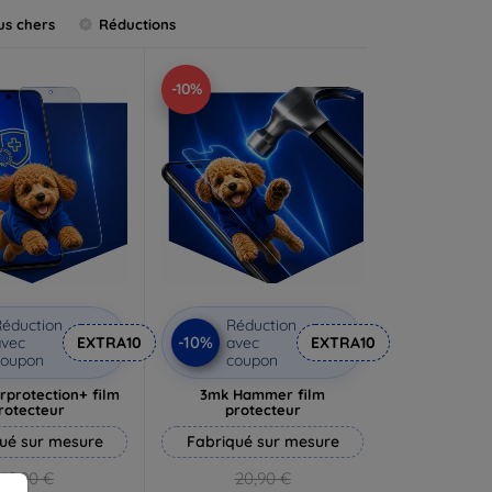
us chers
Réductions
-10%
éduction
Réduction
-10%
vec
EXTRA10
avec
EXTRA10
coupon
coupon
rprotection+ film
3mk Hammer film
rotecteur
protecteur
ué sur mesure
Fabriqué sur mesure
19,90 €
20,90 €