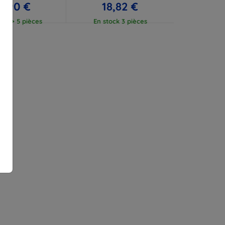
7,90 €
18,82 €
ock > 5 pièces
En stock 3 pièces