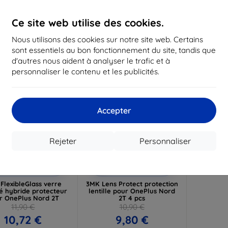
16,12 €
12,50 €
1
Ce site web utilise des cookies.
 stock > 5 pièces
En stock > 5 pièces
En st
Nous utilisons des cookies sur notre site web. Certains
-10%
sont essentiels au bon fonctionnement du site, tandis que
d'autres nous aident à analyser le trafic et à
personnaliser le contenu et les publicités.
Accepter
Rejeter
Personnaliser
Réduction
Réduction
%
-10%
avec
EXTRA10
avec
EXTRA10
coupon
coupon
FlexibleGlass verre
3MK Lens Protect protection
é hybride protecteur
lentille pour OnePlus Nord
r OnePlus Nord 2T
2T 4 pcs
11,90 €
10,90 €
10,72 €
9,80 €