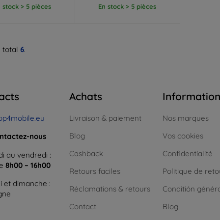
 stock > 5 pièces
En stock > 5 pièces
 total
6
.
acts
Achats
Informatio
op4mobile.eu
Livraison & paiement
Nos marques
Blog
Vos cookies
ntactez-nous
Cashback
Confidentialité
i au vendredi :
ne
8h00 – 16h00
Retours faciles
Politique de reto
 et dimanche :
Réclamations & retours
Conditión génér
igne
Contact
Blog