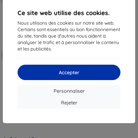
Ce site web utilise des cookies.
Nous utilisons des cookies sur notre site web.
Certains sont essentiels au bon fonctionnement
du site, tandis que d'autres nous aident à
analyser le trafic et à personnaliser le contenu
et les publicités.
Réduction
-10%
avec
EXTRA10
coupon
3mk FlexibleGlass Hybrid verre
Accepter
de protection pour Honor X8 5G
11,90 €
10,72 €
Personnaliser
En stock > 5 pièces
Rejeter