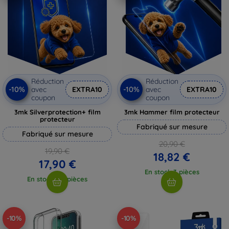
Réduction
Réduction
-10%
-10%
avec
EXTRA10
avec
EXTRA10
coupon
coupon
3mk Silverprotection+ film
3mk Hammer film protecteur
protecteur
Fabriqué sur mesure
Fabriqué sur mesure
20,90 €
19,90 €
18,82 €
17,90 €
En stock 3 pièces
En stock > 5 pièces
-10%
-10%