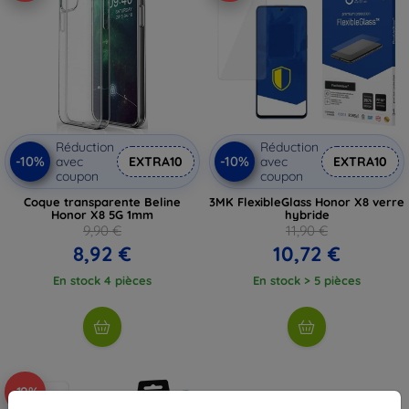
Réduction
Réduction
-10%
-10%
avec
EXTRA10
avec
EXTRA10
coupon
coupon
Coque transparente Beline
3MK FlexibleGlass Honor X8 verre
Honor X8 5G 1mm
hybride
9,90 €
11,90 €
8,92 €
10,72 €
En stock 4 pièces
En stock > 5 pièces
-10%