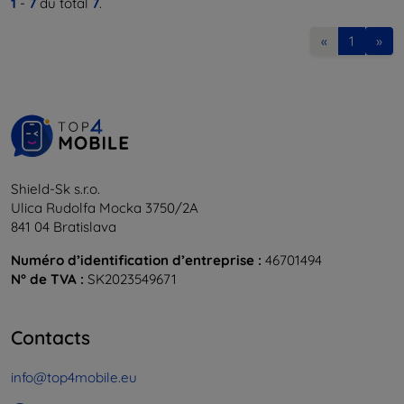
1
-
7
du total
7
.
«
1
»
Shield-Sk s.r.o.
Ulica Rudolfa Mocka 3750/2A
841 04 Bratislava
Numéro d’identification d’entreprise :
46701494
N° de TVA :
SK2023549671
Contacts
info@top4mobile.eu