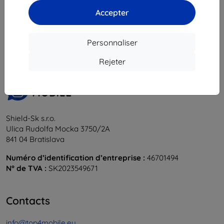
Accepter
1
-
6
du total
6
.
«
1
»
Personnaliser
Rejeter
Shield-Sk s.r.o.
Ulica Rudolfa Mocka 3750/2A
841 04 Bratislava
Numéro d’identification d’entreprise :
46701494
N° de TVA :
SK2023549671
Contacts
info@top4mobile.eu