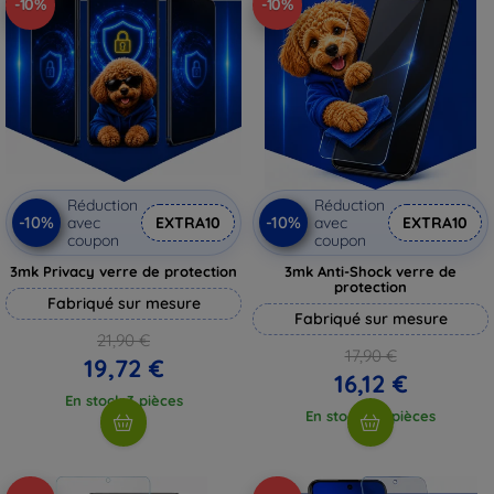
-10%
-10%
Réduction
Réduction
-10%
-10%
avec
EXTRA10
avec
EXTRA10
coupon
coupon
3mk Privacy verre de protection
3mk Anti-Shock verre de
protection
Fabriqué sur mesure
Fabriqué sur mesure
21,90 €
17,90 €
19,72 €
16,12 €
En stock 3 pièces
En stock > 5 pièces