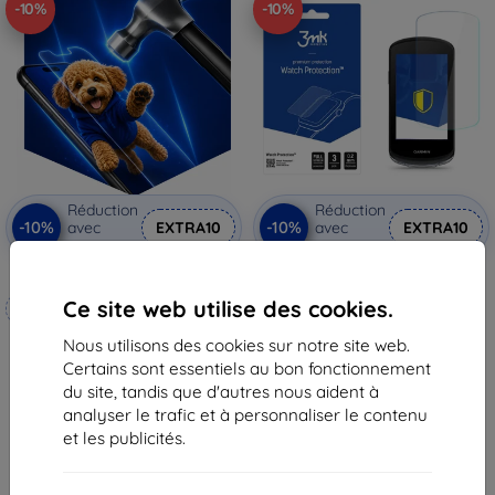
-10%
-10%
Réduction
Réduction
-10%
-10%
avec
EXTRA10
avec
EXTRA10
coupon
coupon
3mk Hammer film protecteur
3MK FlexibleGlass verre trempé
hybride pour Garmin Edge 1040
Ce site web utilise des cookies.
Fabriqué sur mesure
Watch
11,90 €
Nous utilisons des cookies sur notre site web.
20,90 €
10,72 €
Certains sont essentiels au bon fonctionnement
18,82 €
En stock > 5 pièces
du site, tandis que d'autres nous aident à
En stock 4 pièces
analyser le trafic et à personnaliser le contenu
et les publicités.