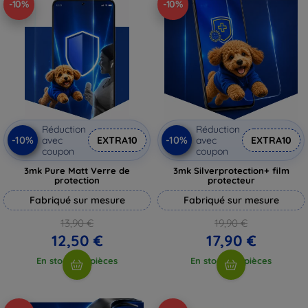
-10%
-10%
Réduction
Réduction
-10%
-10%
avec
EXTRA10
avec
EXTRA10
coupon
coupon
3mk Pure Matt Verre de
3mk Silverprotection+ film
protection
protecteur
Fabriqué sur mesure
Fabriqué sur mesure
13,90 €
19,90 €
12,50 €
17,90 €
En stock > 5 pièces
En stock > 5 pièces