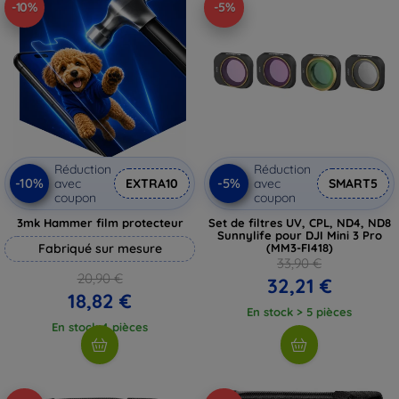
-10%
-5%
Réduction
Réduction
-10%
-5%
avec
EXTRA10
avec
SMART5
coupon
coupon
3mk Hammer film protecteur
Set de filtres UV, CPL, ND4, ND8
Sunnylife pour DJI Mini 3 Pro
Fabriqué sur mesure
(MM3-FI418)
33,90 €
20,90 €
32,21 €
18,82 €
En stock > 5 pièces
En stock 4 pièces