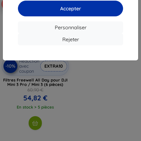
-10%
Accepter
Personnaliser
Rejeter
Réduction
-10%
avec
EXTRA10
coupon
Filtres Freewell All Day pour DJI
Mini 3 Pro / Mini 3 (6 pièces)
60,90 €
54,82 €
En stock > 5 pièces