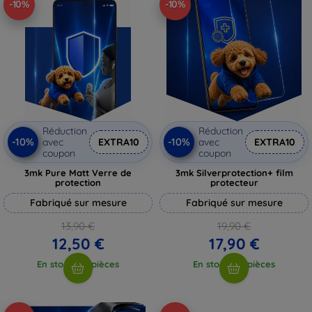
-10%
-10%
Réduction
Réduction
-10%
-10%
avec
EXTRA10
avec
EXTRA10
coupon
coupon
3mk Pure Matt Verre de
3mk Silverprotection+ film
protection
protecteur
Fabriqué sur mesure
Fabriqué sur mesure
13,90 €
19,90 €
12,50 €
17,90 €
En stock > 5 pièces
En stock > 5 pièces