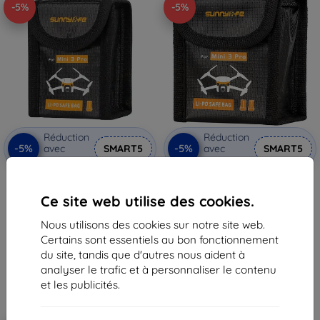
-5%
-5%
Réduction
Réduction
-5%
-5%
avec
SMART5
avec
SMART5
coupon
coupon
Sac de batterie Sunnylife pour
Étui pour 2 batteries Sunnylife
Mini 3 Pro (pour 1 batterie) MM3-
pour DJI Mini 3 Pro/Mini 4 Pro
Ce site web utilise des cookies.
DC384
(MM3-DC385)
9,90 €
10,90 €
Nous utilisons des cookies sur notre site web.
9,41 €
10,36 €
Certains sont essentiels au bon fonctionnement
En stock > 5 pièces
En stock > 5 pièces
du site, tandis que d'autres nous aident à
analyser le trafic et à personnaliser le contenu
et les publicités.