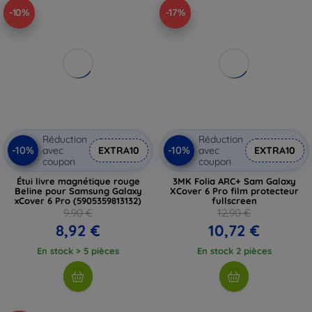
-10%
-17%
Réduction
Réduction
-10%
-10%
avec
EXTRA10
avec
EXTRA10
coupon
coupon
Étui livre magnétique rouge
3MK Folia ARC+ Sam Galaxy
Beline pour Samsung Galaxy
XCover 6 Pro film protecteur
xCover 6 Pro (5905359813132)
fullscreen
9,90 €
12,90 €
8,92 €
10,72 €
En stock > 5 pièces
En stock 2 pièces