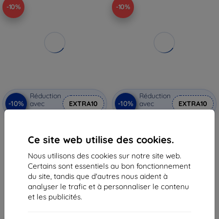
-10%
-10%
Réduction
Réduction
-10%
-10%
avec
EXTRA10
avec
EXTRA10
coupon
coupon
Samsung ET-BG715CBE clip de
Samsung écran LCD + unité
ceinture pour Samsung Galaxy
tactile G736B Galaxy XCover 6
Ce site web utilise des cookies.
Xcover 6 Pro noir (ET-
Pro noir (GH82-29187A)
BG715CBEBWW)
60,90 €
9,90 €
Nous utilisons des cookies sur notre site web.
54,82 €
8,92 €
Certains sont essentiels au bon fonctionnement
En stock > 5 pièces
du site, tandis que d'autres nous aident à
En stock > 5 pièces
analyser le trafic et à personnaliser le contenu
et les publicités.