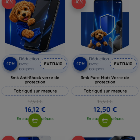
-10%
-10%
Réduction
Réduction
-10%
-10%
avec
EXTRA10
avec
EXTRA10
coupon
coupon
3mk Anti-Shock verre de
3mk Pure Matt Verre de
protection
protection
Fabriqué sur mesure
Fabriqué sur mesure
17,90 €
13,90 €
16,12 €
12,50 €
En stock > 5 pièces
En stock > 5 pièces