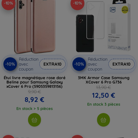
-10%
-10%
Réduction
Réduction
-10%
-10%
avec
EXTRA10
avec
EXTRA10
coupon
coupon
Étui livre magnétique rose doré
3MK Armor Case Samsung
Beline pour Samsung Galaxy
XCover 6 Pro G736
xCover 6 Pro (5905359813156)
13,90 €
9,90 €
12,50 €
8,92 €
En stock 3 pièces
En stock > 5 pièces