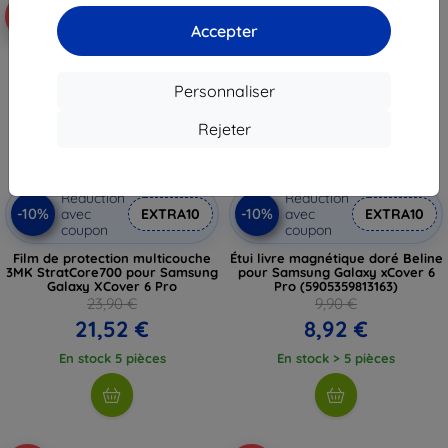
-10%
-10%
Accepter
Personnaliser
Rejeter
Réduction
Réduction
-10%
-10%
avec
EXTRA10
avec
EXTRA10
coupon
coupon
Film de protection multicouche
Étui livre magnétique doré Beline
3MK StratCore700 pour Samsung
pour Samsung Galaxy xCover 6
Galaxy XCover 6 Pro
Pro (5905359813163)
23,90 €
9,90 €
21,52 €
8,92 €
En stock 5 pièces
En stock > 5 pièces