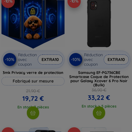
-10%
-10%
Réduction
Réduction
-10%
-10%
avec
EXTRA10
avec
EXTRA10
coupon
coupon
3mk Privacy verre de protection
Samsung EF-PG736CBE
Smartcase Coque de Protection
Fabriqué sur mesure
pour Galaxy Xcover 6 Pro Noir
(Bulk)
36,90 €
21,90 €
33,22 €
19,72 €
En stock > 5 pièces
En stock 2 pièces