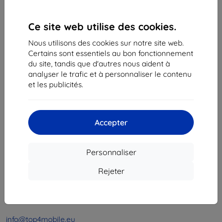
1
-
4
du total
4
.
Ce site web utilise des cookies.
«
1
»
Nous utilisons des cookies sur notre site web.
Certains sont essentiels au bon fonctionnement
du site, tandis que d'autres nous aident à
analyser le trafic et à personnaliser le contenu
et les publicités.
Shield-Sk s.r.o.
Accepter
Ulica Rudolfa Mocka 3750/2A
841 04 Bratislava
Personnaliser
Numéro d’identification d’entreprise :
46701494
N° de TVA :
SK2023549671
Rejeter
Contacts
info@top4mobile.eu