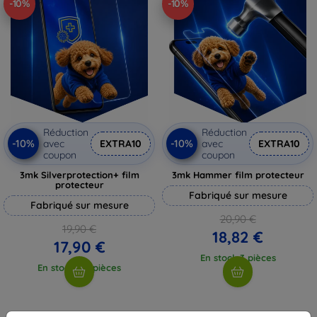
-10%
-10%
Réduction
Réduction
-10%
-10%
avec
EXTRA10
avec
EXTRA10
coupon
coupon
3mk Silverprotection+ film
3mk Hammer film protecteur
protecteur
Fabriqué sur mesure
Fabriqué sur mesure
20,90 €
19,90 €
18,82 €
17,90 €
En stock 3 pièces
En stock > 5 pièces