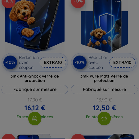
-10%
-10%
Réduction
Réduction
-10%
-10%
avec
EXTRA10
avec
EXTRA10
coupon
coupon
3mk Anti-Shock verre de
3mk Pure Matt Verre de
protection
protection
Fabriqué sur mesure
Fabriqué sur mesure
17,90 €
13,90 €
16,12 €
12,50 €
En stock > 5 pièces
En stock > 5 pièces