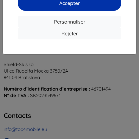
1
-
6
du total
6
.
Accepter
«
1
»
Personnaliser
Rejeter
Shield-Sk s.r.o.
Ulica Rudolfa Mocka 3750/2A
841 04 Bratislava
Numéro d’identification d’entreprise :
46701494
N° de TVA :
SK2023549671
Contacts
info@top4mobile.eu