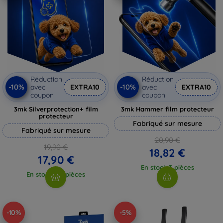
Réduction
Réduction
-10%
-10%
avec
EXTRA10
avec
EXTRA10
coupon
coupon
3mk Silverprotection+ film
3mk Hammer film protecteur
protecteur
Fabriqué sur mesure
Fabriqué sur mesure
20,90 €
19,90 €
18,82 €
17,90 €
En stock 3 pièces
En stock > 5 pièces
-10%
-5%