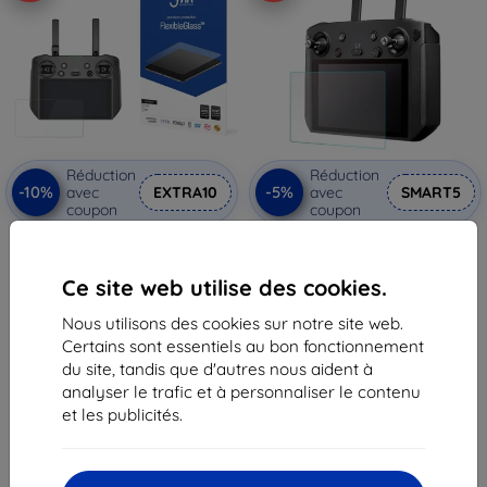
Réduction
Réduction
-10%
-5%
avec
EXTRA10
avec
SMART5
coupon
coupon
3MK FlexibleGlass Dji RC Pro
Sunnylife verre trempé de
Hybrid Glass, verre trempé de
protection 5,5" pour contrôleur
protection
DJI RC Pro (M2-GHM9172)
Ce site web utilise des cookies.
11,90 €
9,90 €
10,72 €
9,41 €
Nous utilisons des cookies sur notre site web.
Certains sont essentiels au bon fonctionnement
Dernier article en stock
En stock > 5 pièces
du site, tandis que d'autres nous aident à
analyser le trafic et à personnaliser le contenu
et les publicités.