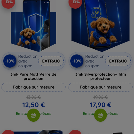
-10%
-10%
Réduction
Réduction
-10%
-10%
avec
EXTRA10
avec
EXTRA10
coupon
coupon
3mk Pure Matt Verre de
3mk Silverprotection+ film
protection
protecteur
Fabriqué sur mesure
Fabriqué sur mesure
13,90 €
19,90 €
12,50 €
17,90 €
En stock > 5 pièces
En stock > 5 pièces