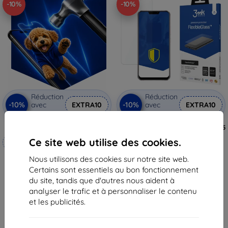
-10%
-10%
Réduction
Réduction
-10%
-10%
avec
EXTRA10
avec
EXTRA10
coupon
coupon
3mk Hammer film protecteur
3MK FlexibleGlass Asus Zenfone 5
2018 verre hybride
Ce site web utilise des cookies.
Fabriqué sur mesure
11,90 €
10,72 €
Nous utilisons des cookies sur notre site web.
20,90 €
Certains sont essentiels au bon fonctionnement
18,82 €
En stock > 5 pièces
du site, tandis que d'autres nous aident à
En stock 4 pièces
analyser le trafic et à personnaliser le contenu
et les publicités.