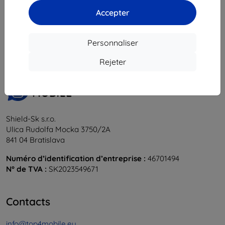
Accepter
1
-
6
du total
6
.
«
1
»
Personnaliser
Rejeter
Shield-Sk s.r.o.
Ulica Rudolfa Mocka 3750/2A
841 04 Bratislava
Numéro d’identification d’entreprise :
46701494
N° de TVA :
SK2023549671
Contacts
info@top4mobile.eu