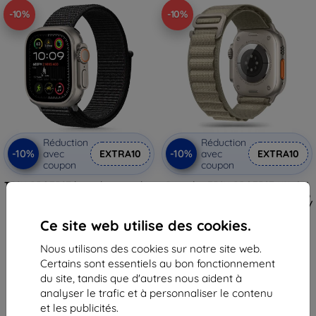
-10%
-10%
Réduction
Réduction
-10%
-10%
avec
EXTRA10
avec
EXTRA10
coupon
coupon
TECH-PROTECT bracelet en nylon
Bracelet TECH-PROTECT NYLON
pour Apple Watch 6 / 7 / 8 / 9 /
PRO pour APPLE WATCH 4 / 5 / 6
10 / SE / Ultra 1 / 2 (44 / 45 / 46
/ 7 / 8 / 9 / SE / ULTRA 1 / 2 (42 /
/ 49 mm) noir (5906302370764)
44 / 45 / 49 MM) titane/olive
Ce site web utilise des cookies.
(5906302301539)
12,90 €
17,90 €
11,62 €
16,12 €
Nous utilisons des cookies sur notre site web.
Certains sont essentiels au bon fonctionnement
En stock > 5 pièces
En stock > 5 pièces
du site, tandis que d'autres nous aident à
analyser le trafic et à personnaliser le contenu
et les publicités.