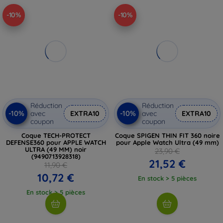
-10%
-10%
Réduction
Réduction
-10%
-10%
avec
EXTRA10
avec
EXTRA10
coupon
coupon
Coque TECH-PROTECT
Coque SPIGEN THIN FIT 360 noire
DEFENSE360 pour APPLE WATCH
pour Apple Watch Ultra (49 mm)
ULTRA (49 MM) noir
23,90 €
(9490713928318)
21,52 €
11,90 €
10,72 €
En stock > 5 pièces
En stock > 5 pièces