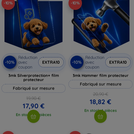
-10%
-10%
Réduction
Réduction
-10%
-10%
avec
EXTRA10
avec
EXTRA10
coupon
coupon
3mk Silverprotection+ film
3mk Hammer film protecteur
protecteur
Fabriqué sur mesure
Fabriqué sur mesure
20,90 €
19,90 €
18,82 €
17,90 €
En stock 4 pièces
En stock > 5 pièces