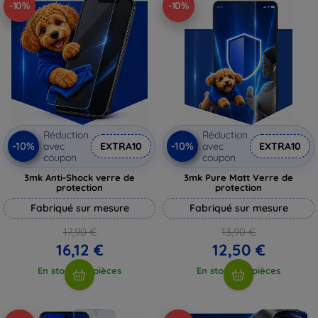
-10%
-10%
Réduction
Réduction
-10%
-10%
avec
EXTRA10
avec
EXTRA10
coupon
coupon
3mk Anti-Shock verre de
3mk Pure Matt Verre de
protection
protection
Fabriqué sur mesure
Fabriqué sur mesure
17,90 €
13,90 €
16,12 €
12,50 €
En stock > 5 pièces
En stock > 5 pièces