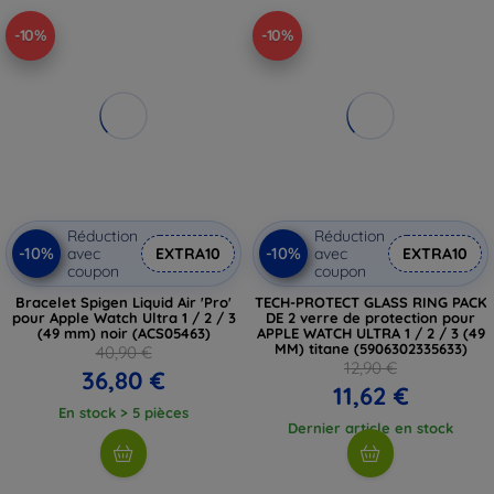
-10%
-10%
Réduction
Réduction
-10%
-10%
avec
EXTRA10
avec
EXTRA10
coupon
coupon
Bracelet Spigen Liquid Air 'Pro'
TECH-PROTECT GLASS RING PACK
pour Apple Watch Ultra 1 / 2 / 3
DE 2 verre de protection pour
(49 mm) noir (ACS05463)
APPLE WATCH ULTRA 1 / 2 / 3 (49
MM) titane (5906302335633)
40,90 €
12,90 €
36,80 €
11,62 €
En stock > 5 pièces
Dernier article en stock