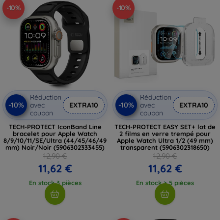
-10%
-10%
Réduction
Réduction
-10%
-10%
avec
EXTRA10
avec
EXTRA10
coupon
coupon
TECH-PROTECT IconBand Line
TECH-PROTECT EASY SET+ lot de
bracelet pour Apple Watch
2 films en verre trempé pour
8/9/10/11/SE/Ultra (44/45/46/49
Apple Watch Ultra 1/2 (49 mm)
mm) Noir/Noir (5906302333455)
transparent (5906302318650)
12,90 €
12,90 €
11,62 €
11,62 €
En stock 3 pièces
En stock > 5 pièces