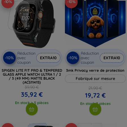
-10%
-10%
Réduction
Réduction
-10%
-10%
avec
EXTRA10
avec
EXTRA10
coupon
coupon
SPIGEN LITE FIT PRO & TEMPERED
3mk Privacy verre de protection
GLASS APPLE WATCH ULTRA 1 / 2
/ 3 (49 MM) MATTE BLACK
Fabriqué sur mesure
(ACS11415)
39,90 €
21,90 €
35,92 €
19,72 €
En stock > 5 pièces
En stock 3 pièces