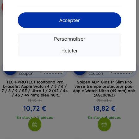
-10%
-10%
Accepter
Personnaliser
Rejeter
Réduction
Réduction
-10%
-10%
avec
EXTRA10
avec
EXTRA10
coupon
coupon
TECH-PROTECT Iconband Pro
Spigen ALM Glas.Tr Slim Pro
bracelet Apple Watch 4 / 5 / 6 /
verre trempé protecteur pour
7 / 8 / 9 / SE / Ultra 1 / 2 (42 / 44
Apple Watch Ultra (49 mm) noir
/ 45 / 49 mm) bleu nuit
(AGL06163)
(5906302310272)
11,90 €
20,90 €
10,72 €
18,82 €
En stock > 5 pièces
En stock 4 pièces