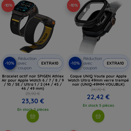
-10%
-10%
Réduction
Réduction
-10%
-10%
avec
EXTRA10
avec
EXTRA10
coupon
coupon
Bracelet actif noir SPIGEN Athlex
Coque UNIQ Voute pour Apple
Air pour Apple Watch 6 / 7 / 8 / 9
Watch Ultra 49mm verre trempé
/ 10 / SE / Ultra 1 / 2 (44 / 45 /
noir (UNIQ-49MM-VOUJBLK)
46 / 49 mm)
24,90 €
25,90 €
22,42 €
23,30 €
En stock 5 pièces
En stock 2 pièces