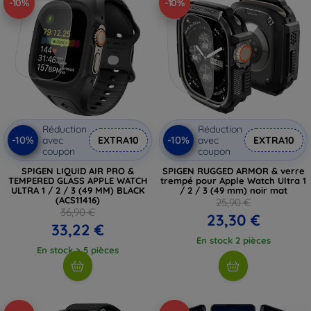
-10%
-10%
Réduction
Réduction
-10%
-10%
avec
EXTRA10
avec
EXTRA10
coupon
coupon
SPIGEN LIQUID AIR PRO &
SPIGEN RUGGED ARMOR & verre
TEMPERED GLASS APPLE WATCH
trempé pour Apple Watch Ultra 1
ULTRA 1 / 2 / 3 (49 MM) BLACK
/ 2 / 3 (49 mm) noir mat
(ACS11416)
25,90 €
36,90 €
23,30 €
33,22 €
En stock 2 pièces
En stock > 5 pièces