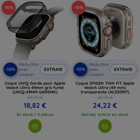
-10%
-10%
Réduction
Réduction
-10%
-10%
avec
EXTRA10
avec
EXTRA10
coupon
coupon
Coque UNIQ Garde pour Apple
Coque SPIGEN THIN FIT Apple
Watch Ultra 49mm gris fumé
Watch Ultra (49 mm)
(UNIQ-49MM-GARSMK)
transparente (ACS05917)
20,90 €
26,90 €
18,82 €
24,22 €
En stock > 5 pièces
Dernier article en stock