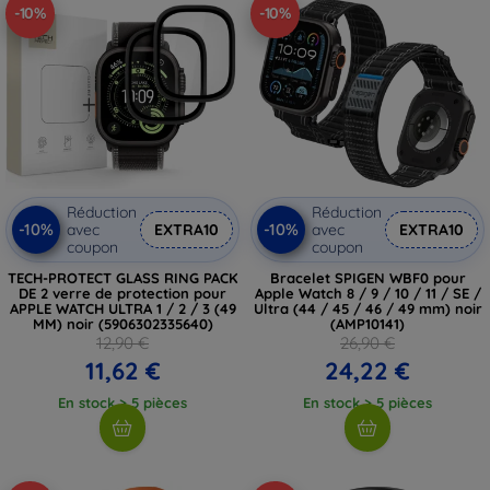
-10%
-10%
Réduction
Réduction
-10%
-10%
avec
EXTRA10
avec
EXTRA10
coupon
coupon
TECH-PROTECT GLASS RING PACK
Bracelet SPIGEN WBF0 pour
DE 2 verre de protection pour
Apple Watch 8 / 9 / 10 / 11 / SE /
APPLE WATCH ULTRA 1 / 2 / 3 (49
Ultra (44 / 45 / 46 / 49 mm) noir
MM) noir (5906302335640)
(AMP10141)
12,90 €
26,90 €
11,62 €
24,22 €
En stock > 5 pièces
En stock > 5 pièces