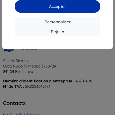
Accepter
1
-
5
du total
5
.
«
1
»
Personnaliser
Rejeter
Shield-Sk s.r.o.
Ulica Rudolfa Mocka 3750/2A
841 04 Bratislava
Numéro d’identification d’entreprise :
46701494
N° de TVA :
SK2023549671
Contacts
info@top4mobile.eu