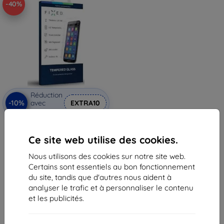
-40%
Réduction
-10%
avec
EXTRA10
coupon
Verre trempé de protection
FIXED pour Samsung Galaxy
Ce site web utilise des cookies.
Trend 2 Lite, 0.33 mm
14,90 €
Nous utilisons des cookies sur notre site web.
8,92 €
Certains sont essentiels au bon fonctionnement
Dernier article en stock
du site, tandis que d'autres nous aident à
analyser le trafic et à personnaliser le contenu
et les publicités.