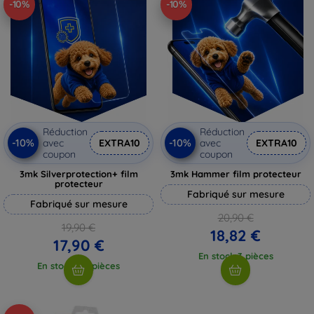
-10%
-10%
Réduction
Réduction
-10%
-10%
avec
EXTRA10
avec
EXTRA10
coupon
coupon
3mk Silverprotection+ film
3mk Hammer film protecteur
protecteur
Fabriqué sur mesure
Fabriqué sur mesure
20,90 €
19,90 €
18,82 €
17,90 €
En stock 3 pièces
En stock > 5 pièces