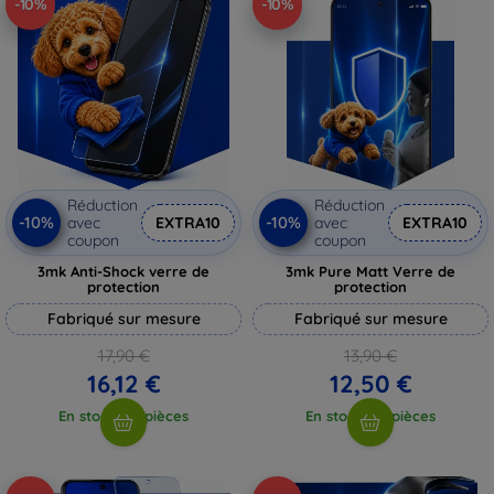
-10%
-10%
Réduction
Réduction
-10%
-10%
avec
EXTRA10
avec
EXTRA10
coupon
coupon
3mk Anti-Shock verre de
3mk Pure Matt Verre de
protection
protection
Fabriqué sur mesure
Fabriqué sur mesure
17,90 €
13,90 €
16,12 €
12,50 €
En stock > 5 pièces
En stock > 5 pièces