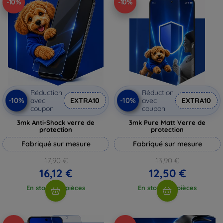
-10%
-10%
Réduction
Réduction
-10%
-10%
avec
EXTRA10
avec
EXTRA10
coupon
coupon
3mk Anti-Shock verre de
3mk Pure Matt Verre de
protection
protection
Fabriqué sur mesure
Fabriqué sur mesure
17,90 €
13,90 €
16,12 €
12,50 €
En stock > 5 pièces
En stock > 5 pièces