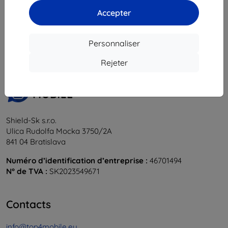
Accepter
1
-
6
du total
6
.
«
1
»
Personnaliser
Rejeter
Shield-Sk s.r.o.
Ulica Rudolfa Mocka 3750/2A
841 04 Bratislava
Numéro d’identification d’entreprise :
46701494
N° de TVA :
SK2023549671
Contacts
info@top4mobile.eu