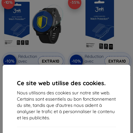
-10%
-35%
Réduction
Réduction
-10%
-10%
avec
EXTRA10
avec
EXTRA10
coupon
coupon
3MK Folia ARC Watch Xiaomi
3MK FlexibleGlass Watch Amazfit
Amazfit Stratos Plus film plein
Stratos Plus Hybrid Glass
Ce site web utilise des cookies.
écran (5903108499880)
(5903108495264)
11,90 €
10,90 €
Nous utilisons des cookies sur notre site web.
10,72 €
7,10 €
Certains sont essentiels au bon fonctionnement
En stock > 5 pièces
Dernier article en stock
du site, tandis que d'autres nous aident à
analyser le trafic et à personnaliser le contenu
et les publicités.