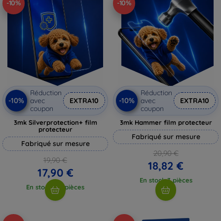
-10%
-10%
Réduction
Réduction
-10%
-10%
avec
EXTRA10
avec
EXTRA10
coupon
coupon
3mk Silverprotection+ film
3mk Hammer film protecteur
protecteur
Fabriqué sur mesure
Fabriqué sur mesure
20,90 €
19,90 €
18,82 €
17,90 €
En stock 3 pièces
En stock > 5 pièces