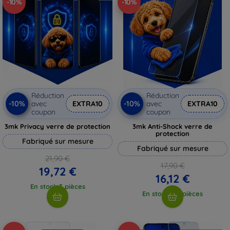
-10%
-10%
Réduction
Réduction
-10%
-10%
avec
EXTRA10
avec
EXTRA10
coupon
coupon
3mk Privacy verre de protection
3mk Anti-Shock verre de
protection
Fabriqué sur mesure
Fabriqué sur mesure
21,90 €
17,90 €
19,72 €
16,12 €
En stock 3 pièces
En stock > 5 pièces