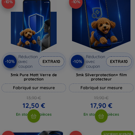
-10%
-10%
Réduction
Réduction
-10%
-10%
avec
EXTRA10
avec
EXTRA10
coupon
coupon
3mk Pure Matt Verre de
3mk Silverprotection+ film
protection
protecteur
Fabriqué sur mesure
Fabriqué sur mesure
13,90 €
19,90 €
12,50 €
17,90 €
En stock > 5 pièces
En stock > 5 pièces
Livraison gratuite