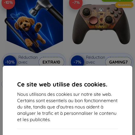
-10%
-7%
Nouveau
Réduction
Réduction
-10%
-7%
avec
EXTRA10
avec
GAMING7
coupon
coupon
3mk Hammer film protecteur
GameSir G7 Pro DD2 Manette
sans fil
Ce site web utilise des cookies.
Fabriqué sur mesure
108,90 €
101,28 €
Nous utilisons des cookies sur notre site web.
20,90 €
Certains sont essentiels au bon fonctionnement
18,82 €
En stock > 5 pièces
du site, tandis que d'autres nous aident à
En stock 4 pièces
analyser le trafic et à personnaliser le contenu
et les publicités.