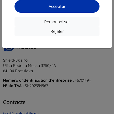
Accepter
1
-
6
du total
6
.
«
1
»
Personnaliser
Rejeter
Shield-Sk s.r.o.
Ulica Rudolfa Mocka 3750/2A
841 04 Bratislava
Numéro d’identification d’entreprise :
46701494
N° de TVA :
SK2023549671
Contacts
info@top4mobile.eu