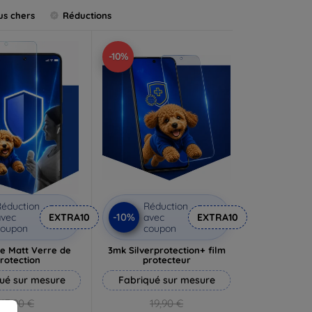
us chers
Réductions
-10%
éduction
Réduction
-10%
vec
EXTRA10
avec
EXTRA10
coupon
coupon
e Matt Verre de
3mk Silverprotection+ film
rotection
protecteur
ué sur mesure
Fabriqué sur mesure
13,90 €
19,90 €