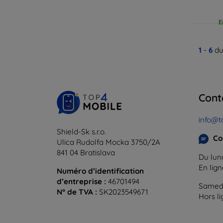
E
1
-
6
du
Cont
info@t
Shield-Sk s.r.o.
Co
Ulica Rudolfa Mocka 3750/2A
841 04 Bratislava
Du lund
En lig
Numéro d’identification
d’entreprise :
46701494
Samedi
N° de TVA :
SK2023549671
Hors l