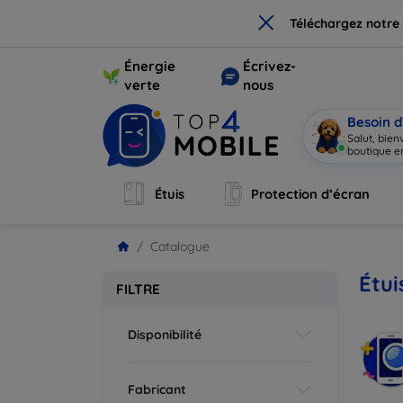
×
Téléchargez notre
Énergie
Écrivez-
verte
nous
Besoin d
Salut, bie
boutique en
Étuis
Protection d’écran
Catalogue
Étui
FILTRE
Disponibilité
Fabricant