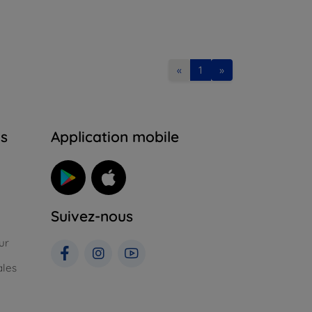
«
1
»
ns
Application mobile
Suivez-nous
ur
ales