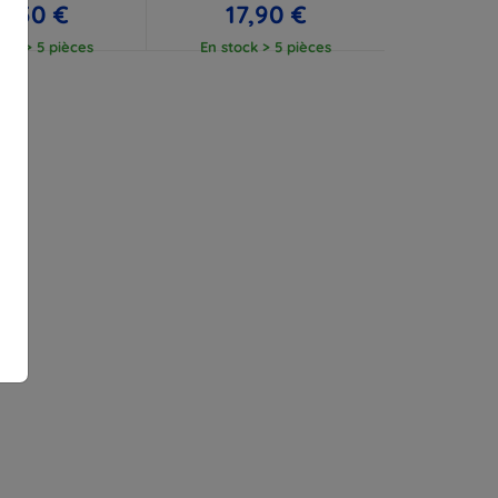
2,50 €
17,90 €
ock > 5 pièces
En stock > 5 pièces