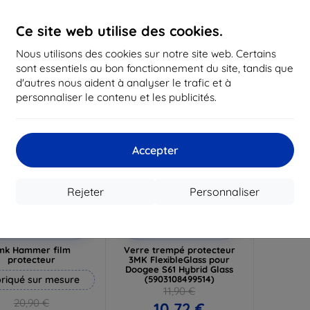
19,72 €
16,12 €
1
Ce site web utilise des cookies.
n stock 3 pièces
En stock > 5 pièces
En st
Nous utilisons des cookies sur notre site web. Certains
-10%
sont essentiels au bon fonctionnement du site, tandis que
d'autres nous aident à analyser le trafic et à
personnaliser le contenu et les publicités.
Accepter
Rejeter
Personnaliser
Réduction
Réduction
%
-10%
avec
EXTRA10
avec
EXTRA10
coupon
coupon
mk Hammer film
Verre trempé protecteur
protecteur
3MK FlexibleGlass pour
Doogee S61 Hybrid Glass
riqué sur mesure
(5903108499514)
11,90 €
20,90 €
10,72 €