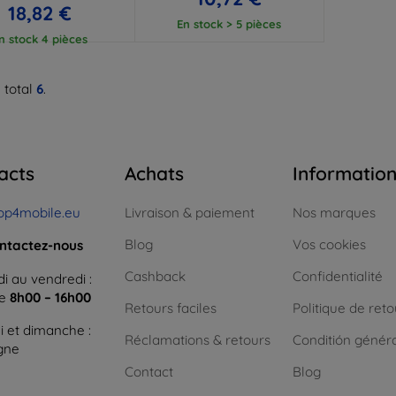
18,82 €
En stock > 5 pièces
n stock 4 pièces
 total
6
.
acts
Achats
Informatio
op4mobile.eu
Livraison & paiement
Nos marques
Blog
Vos cookies
ntactez-nous
Cashback
Confidentialité
i au vendredi :
ne
8h00 – 16h00
Retours faciles
Politique de reto
 et dimanche :
Réclamations & retours
Conditión génér
igne
Contact
Blog