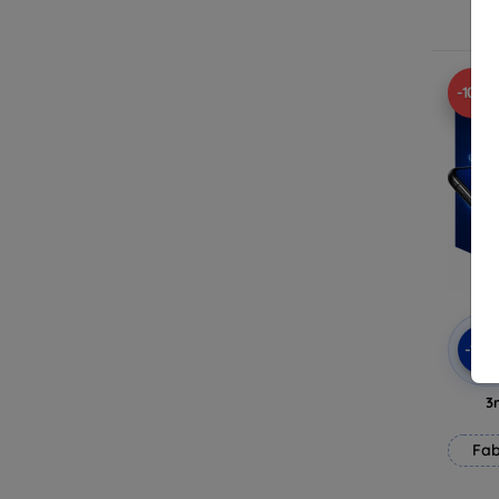
E
-10%
-10
3
Fab