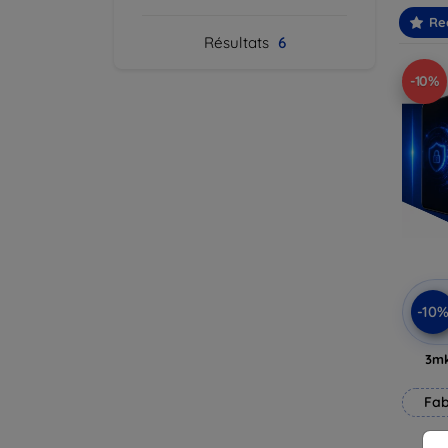
Re
Résultats
6
-10%
-10
3mk
Fab