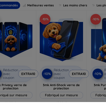
commandés
Meilleures ventes
Les moins chers
Les pl
-10%
-10%
Réduction
Réduction
R
%
-10%
-10%
avec
EXTRA10
avec
EXTRA10
a
coupon
coupon
 Privacy verre de
3mk Anti-Shock verre de
3mk Pur
protection
protection
p
riqué sur mesure
Fabriqué sur mesure
Fabriq
21,90 €
17,90 €