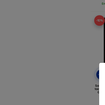
En
-10%
-10
Samsun
tactil
Gala
Vi