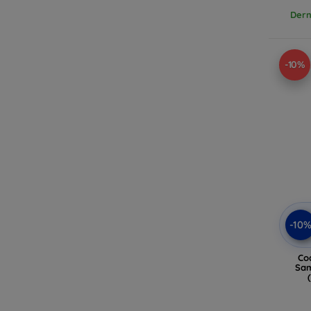
Dern
-10%
-10
Co
Sam