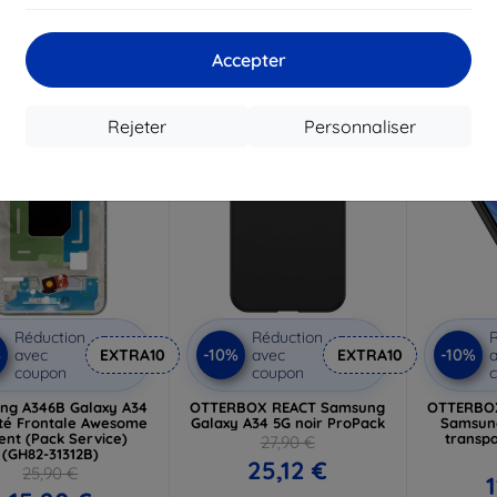
84,52 €
En stock > 5 pièces
 stock > 5 pièces
En st
Accepter
-10%
-47%
Rejeter
Personnaliser
Réduction
Réduction
R
%
-10%
-10%
avec
EXTRA10
avec
EXTRA10
a
coupon
coupon
ng A346B Galaxy A34
OTTERBOX REACT Samsung
OTTERBO
té Frontale Awesome
Galaxy A34 5G noir ProPack
Samsung
ent (Pack Service)
transpa
27,90 €
(GH82-31312B)
25,12 €
25,90 €