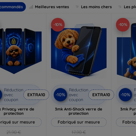
commandés
Meilleures ventes
Les moins chers
Les pl
-10%
-10%
Réduction
Réduction
R
%
-10%
-10%
avec
EXTRA10
avec
EXTRA10
a
coupon
coupon
 Privacy verre de
3mk Anti-Shock verre de
3mk Pur
protection
protection
p
riqué sur mesure
Fabriqué sur mesure
Fabriq
21,90 €
17,90 €