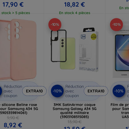
17,90 €
18,82 €
En st
 stock > 5 pièces
En stock 4 pièces
-10%
-10%
Réduction
Réduction
R
%
-10%
-10%
avec
EXTRA10
avec
EXTRA10
a
coupon
coupon
 silicone Beline rose
3MK SatinArmor coque
Film de p
pour Samsung A34 5G
Samsung Galaxy A34 5G
pour Sam
(5905359814061)
qualité militaire
tran
(5903108515085)
UA3
9,90 €
13,90 €
8,92 €
12,50 €
1