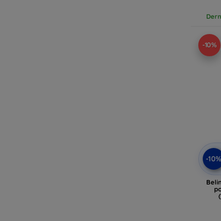
Dern
-10%
-10
Beli
p