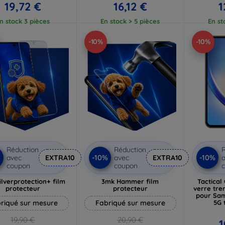
19,72 €
16,12 €
1
n stock 3 pièces
En stock > 5 pièces
En st
-10%
-10%
Réduction
Réduction
R
%
-10%
-10%
avec
EXTRA10
avec
EXTRA10
a
coupon
coupon
lverprotection+ film
3mk Hammer film
Tactical
protecteur
protecteur
verre tre
pour Sam
riqué sur mesure
Fabriqué sur mesure
5G 
(5
19,90 €
20,90 €
1