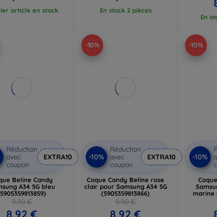
ier article en stock
En stock 2 pièces
En st
-10%
-10%
Réduction
Réduction
R
%
-10%
-10%
avec
EXTRA10
avec
EXTRA10
a
coupon
coupon
que Beline Candy
Coque Candy Beline rose
Coque
sung A34 5G bleu
clair pour Samsung A34 5G
Samsun
(5905359813859)
(5905359813866)
marine 
9,90 €
9,90 €
8,92 €
8,92 €