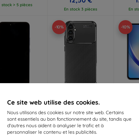
 stock > 5 pièces
En stock 3 pièces
En st
-10%
-10%
Réduction
Réduction
R
%
-10%
-10%
avec
EXTRA10
avec
EXTRA10
a
Ce site web utilise des cookies.
coupon
coupon
Nous utilisons des cookies sur notre site web. Certains
g écran LCD + unité
Beline Coque renforcée en
Tactica
e + coque avant A346B
carbone pour Samsung A34
verre tre
sont essentiels au bon fonctionnement du site, tandis que
xy A34 5G Awesome
5G boîte noire
pour Sam
d'autres nous aident à analyser le trafic et à
olet (GH82-31201D)
5G noi
9,90 €
93,90 €
personnaliser le contenu et les publicités.
8,92 €