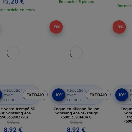
15,20 €
En stock > 5 pièces
Dernier 
ier article en stock
-10%
-10%
Réduction
Réduction
R
%
-10%
-10%
avec
EXTRA10
avec
EXTRA10
a
coupon
coupon
ne verre trempé 5D
Coque en silicone Beline
Coque
our Samsung A34
Samsung A34 5G rouge
Sam
(5905359813798)
(5905359814047)
tr
(59
9,90 €
9,90 €
8,92 €
8,92 €