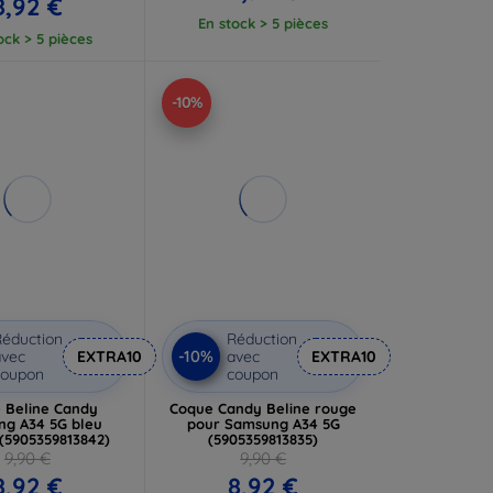
8,92 €
En stock > 5 pièces
ock > 5 pièces
-10%
éduction
Réduction
-10%
vec
EXTRA10
avec
EXTRA10
coupon
coupon
 Beline Candy
Coque Candy Beline rouge
g A34 5G bleu
pour Samsung A34 5G
(5905359813842)
(5905359813835)
9,90 €
9,90 €
8,92 €
8,92 €