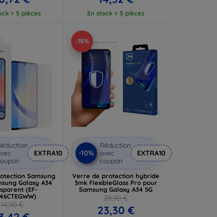
ock > 5 pièces
En stock > 5 pièces
-19%
éduction
Réduction
-10%
vec
EXTRA10
avec
EXTRA10
coupon
coupon
rotection Samsung
Verre de protection hybride
sung Galaxy A34
3mk FlexibleGlass Pro pour
sparent (EF-
Samsung Galaxy A34 5G
46CTEGWW)
28,90 €
14,90 €
23,30 €
3,42 €