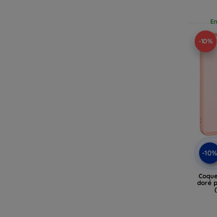
En
-10%
-10
Coque
doré 