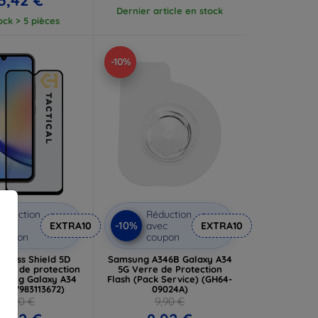
Dernier article en stock
ock > 5 pièces
-10%
éduction
Réduction
-10%
vec
EXTRA10
avec
EXTRA10
coupon
coupon
l Glass Shield 5D
Samsung A346B Galaxy A34
mpé de protection
5G Verre de Protection
sung Galaxy A34
Flash (Pack Service) (GH64-
r (57983113672)
09024A)
12,90 €
9,90 €