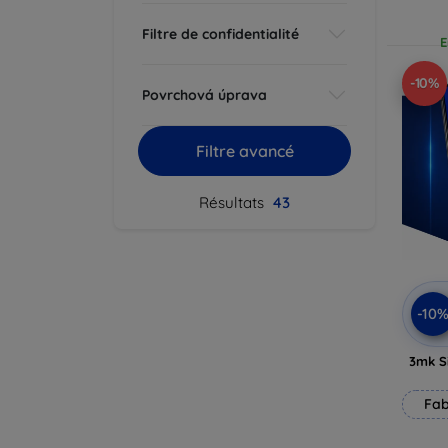
Filtre de confidentialité
E
-10%
Povrchová úprava
Filtre avancé
Résultats
43
-10
3mk Si
Fab