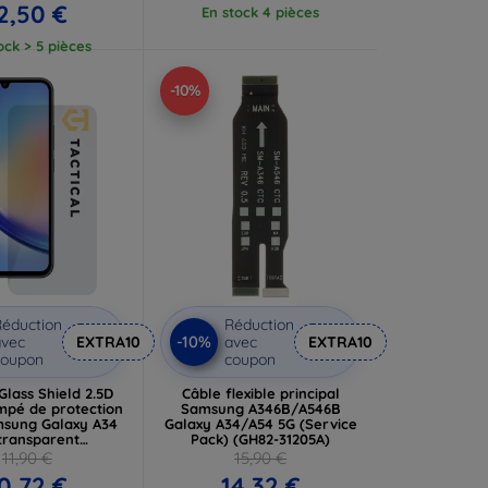
2,50 €
En stock 4 pièces
ock > 5 pièces
-10%
éduction
Réduction
-10%
vec
EXTRA10
avec
EXTRA10
coupon
coupon
 Glass Shield 2.5D
Câble flexible principal
mpé de protection
Samsung A346B/A546B
sung Galaxy A34
Galaxy A34/A54 5G (Service
transparent
Pack) (GH82-31205A)
7983113673)
11,90 €
15,90 €
0,72 €
14,32 €