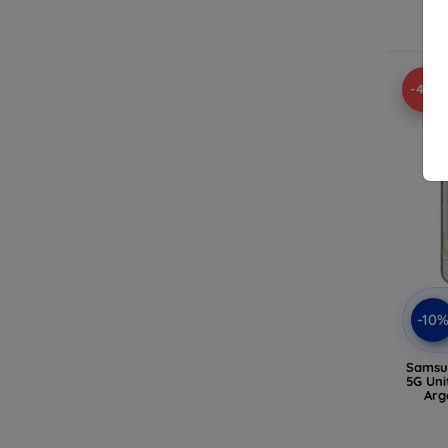
En
-41%
-10
Samsu
5G Uni
Arg