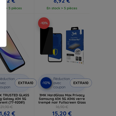
11,62 €
8,92 €
ock > 5 pièces
En stock > 5 pièces
-10%
éduction
Réduction
-10%
vec
EXTRA10
avec
EXTRA10
coupon
coupon
X TRUSTED GLASS
3MK HardGlass Max Privacy
 Galaxy A34 5G
Samsung A34 5G A346 verre
rent (77-92081)
trempé noir Fullscreen Glass
21,90 €
16,90 €
11,62 €
15,20 €