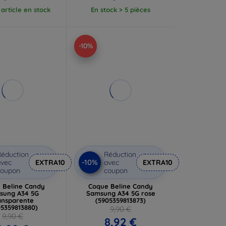
article en stock
En stock > 5 pièces
-10%
éduction
Réduction
-10%
vec
EXTRA10
avec
EXTRA10
coupon
coupon
 Beline Candy
Coque Beline Candy
sung A34 5G
Samsung A34 5G rose
ansparente
(5905359813873)
05359813880)
9,90 €
9,90 €
8,92 €