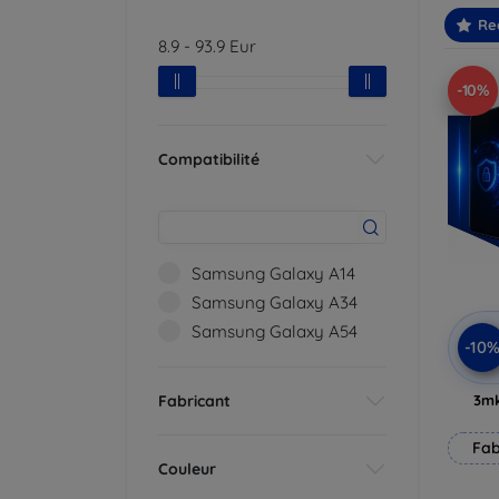
Re
8.9
-
93.9
Eur
-10%
Compatibilité
Samsung Galaxy A14
Samsung Galaxy A34
Samsung Galaxy A54
-10
Fabricant
3mk
Fab
Couleur