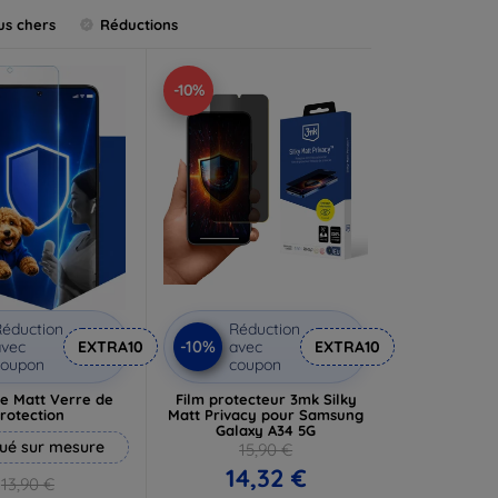
us chers
Réductions
-10%
éduction
Réduction
-10%
vec
EXTRA10
avec
EXTRA10
coupon
coupon
e Matt Verre de
Film protecteur 3mk Silky
rotection
Matt Privacy pour Samsung
Galaxy A34 5G
ué sur mesure
15,90 €
14,32 €
13,90 €