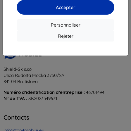
Accepter
1
-
5
du total
5
.
«
1
»
Personnaliser
Rejeter
Shield-Sk s.r.o.
Ulica Rudolfa Mocka 3750/2A
841 04 Bratislava
Numéro d’identification d’entreprise :
46701494
N° de TVA :
SK2023549671
Contacts
info@top4mobile.eu