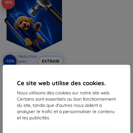
-10%
Réduction
-10%
avec
EXTRA10
coupon
3mk Hammer film protecteur
Ce site web utilise des cookies.
Fabriqué sur mesure
Nous utilisons des cookies sur notre site web.
20,90 €
Certains sont essentiels au bon fonctionnement
18,82 €
du site, tandis que d'autres nous aident à
En stock 4 pièces
analyser le trafic et à personnaliser le contenu
et les publicités.