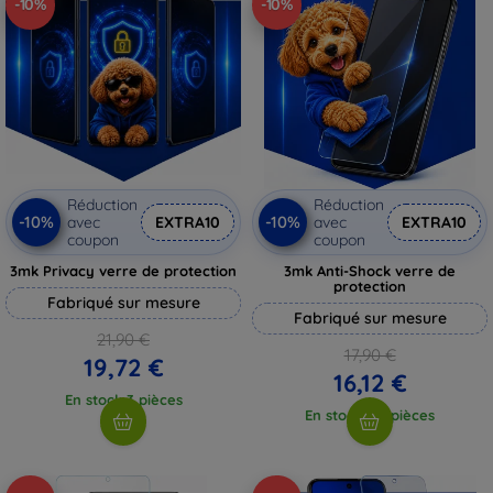
-10%
-10%
Réduction
Réduction
-10%
-10%
avec
EXTRA10
avec
EXTRA10
coupon
coupon
3mk Privacy verre de protection
3mk Anti-Shock verre de
protection
Fabriqué sur mesure
Fabriqué sur mesure
21,90 €
17,90 €
19,72 €
16,12 €
En stock 3 pièces
En stock > 5 pièces