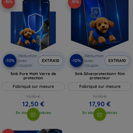
-10%
-10%
Réduction
Réduction
-10%
-10%
avec
EXTRA10
avec
EXTRA10
coupon
coupon
3mk Pure Matt Verre de
3mk Silverprotection+ film
protection
protecteur
Fabriqué sur mesure
Fabriqué sur mesure
13,90 €
19,90 €
12,50 €
17,90 €
En stock > 5 pièces
En stock > 5 pièces