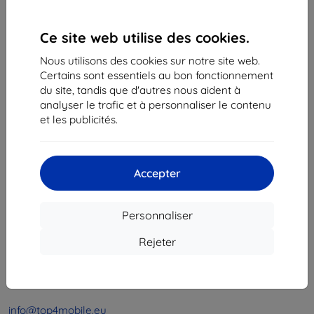
1
-
4
du total
4
.
Ce site web utilise des cookies.
«
1
»
Nous utilisons des cookies sur notre site web.
Certains sont essentiels au bon fonctionnement
du site, tandis que d'autres nous aident à
analyser le trafic et à personnaliser le contenu
et les publicités.
Shield-Sk s.r.o.
Accepter
Ulica Rudolfa Mocka 3750/2A
841 04 Bratislava
Personnaliser
Numéro d’identification d’entreprise :
46701494
N° de TVA :
SK2023549671
Rejeter
Contacts
info@top4mobile.eu