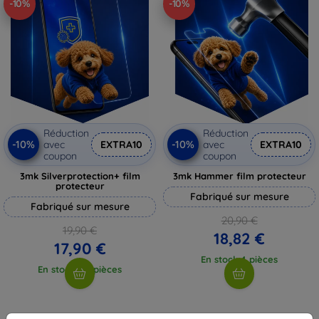
-10%
-10%
Réduction
Réduction
-10%
-10%
avec
EXTRA10
avec
EXTRA10
coupon
coupon
3mk Silverprotection+ film
3mk Hammer film protecteur
protecteur
Fabriqué sur mesure
Fabriqué sur mesure
20,90 €
19,90 €
18,82 €
17,90 €
En stock 4 pièces
En stock > 5 pièces