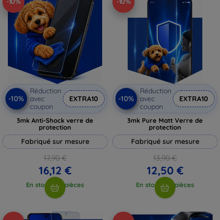
-10%
-10%
Réduction
Réduction
-10%
-10%
avec
EXTRA10
avec
EXTRA10
coupon
coupon
3mk Anti-Shock verre de
3mk Pure Matt Verre de
protection
protection
Fabriqué sur mesure
Fabriqué sur mesure
17,90 €
13,90 €
16,12 €
12,50 €
En stock > 5 pièces
En stock > 5 pièces