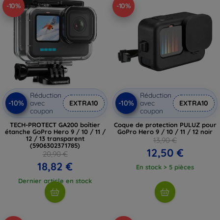
-10%
-10%
Réduction
Réduction
-10%
-10%
avec
EXTRA10
avec
EXTRA10
coupon
coupon
TECH-PROTECT GA200 boîtier
Coque de protection PULUZ pour
étanche GoPro Hero 9 / 10 / 11 /
GoPro Hero 9 / 10 / 11 / 12 noir
12 / 13 transparent
13,90 €
(5906302371785)
12,50 €
20,90 €
18,82 €
En stock > 5 pièces
Dernier article en stock