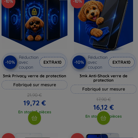
-10%
-10%
Réduction
Réduction
-10%
-10%
avec
EXTRA10
avec
EXTRA10
coupon
coupon
3mk Privacy verre de protection
3mk Anti-Shock verre de
protection
Fabriqué sur mesure
Fabriqué sur mesure
21,90 €
17,90 €
19,72 €
16,12 €
En stock 3 pièces
En stock > 5 pièces