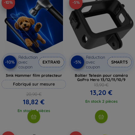
-10%
-5%
Réduction
Réduction
-10%
-5%
avec
EXTRA10
avec
SMART5
coupon
coupon
3mk Hammer film protecteur
Boîtier Telesin pour caméra
GoPro Hero 13/12/11/10/9
Fabriqué sur mesure
13,90 €
13,20 €
20,90 €
18,82 €
En stock 2 pièces
En stock 4 pièces