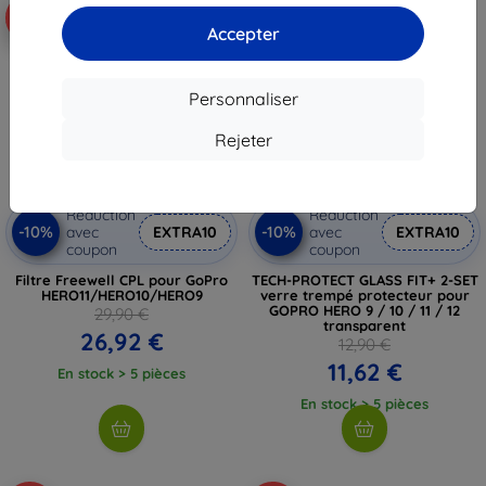
-10%
-10%
Accepter
Personnaliser
Rejeter
Réduction
Réduction
-10%
-10%
avec
EXTRA10
avec
EXTRA10
coupon
coupon
Filtre Freewell CPL pour GoPro
TECH-PROTECT GLASS FIT+ 2-SET
HERO11/HERO10/HERO9
verre trempé protecteur pour
GOPRO HERO 9 / 10 / 11 / 12
29,90 €
transparent
26,92 €
12,90 €
11,62 €
En stock > 5 pièces
En stock > 5 pièces