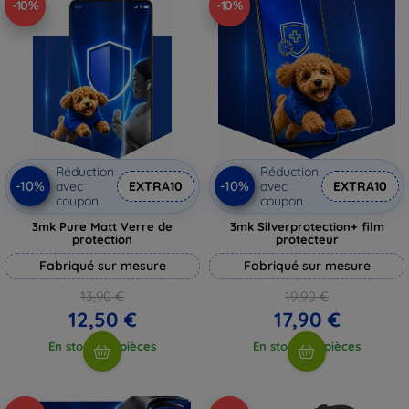
-10%
-10%
Réduction
Réduction
-10%
-10%
avec
EXTRA10
avec
EXTRA10
coupon
coupon
3mk Pure Matt Verre de
3mk Silverprotection+ film
protection
protecteur
Fabriqué sur mesure
Fabriqué sur mesure
13,90 €
19,90 €
12,50 €
17,90 €
En stock > 5 pièces
En stock > 5 pièces