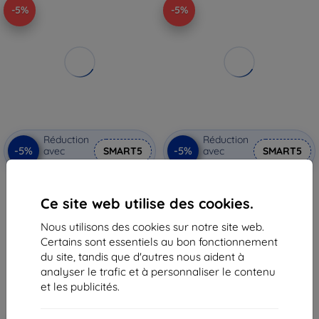
-5%
-5%
Réduction
Réduction
-5%
-5%
avec
SMART5
avec
SMART5
coupon
coupon
Coque de protection TELESIN
TELESIN couvercle de batterie
pour GoPro Hero 12/11/10/9
pour GoPro 12/11/10/9
Ce site web utilise des cookies.
17,90 €
10,90 €
17,00 €
10,36 €
Nous utilisons des cookies sur notre site web.
Certains sont essentiels au bon fonctionnement
En stock > 5 pièces
En stock > 5 pièces
du site, tandis que d'autres nous aident à
analyser le trafic et à personnaliser le contenu
et les publicités.