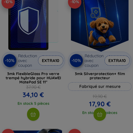
-10%
-10%
Réduction
Réduction
-10%
-10%
avec
EXTRA10
avec
EXTRA10
coupon
coupon
3mk FlexibleGlass Pro verre
3mk Silverprotection+ film
trempé hybride pour HUAWEI
protecteur
MatePad SE 11"
Fabriqué sur mesure
37,90 €
34,10 €
19,90 €
17,90 €
En stock 5 pièces
En stock > 5 pièces