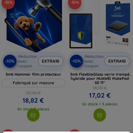
-10%
-10%
Réduction
Réduction
-10%
-10%
avec
EXTRA10
avec
EXTRA10
coupon
coupon
3mk Hammer film protecteur
3mk FlexibleGlass verre trempé
hybride pour HUAWEI MatePad
Fabriqué sur mesure
SE 11"
18,90 €
20,90 €
17,02 €
18,82 €
En stock > 5 pièces
En stock 3 pièces