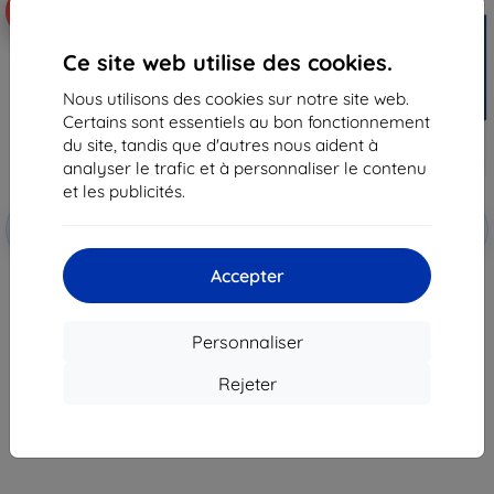
-10%
-55%
Ce site web utilise des cookies.
Nous utilisons des cookies sur notre site web.
Certains sont essentiels au bon fonctionnement
du site, tandis que d'autres nous aident à
analyser le trafic et à personnaliser le contenu
et les publicités.
Réduction
Réduction
-10%
-10%
avec
EXTRA10
avec
EXTRA10
coupon
coupon
Accepter
3mk FlexibleGlass Hybrid verre
3MK FlexibleGlass Lite Huawei
de protection pour Huawei
MatePad SE verre trempé
MatePad SE
hybride Lite (5903108521772)
16,90 €
17,90 €
Personnaliser
15,20 €
8,02 €
Rejeter
En stock > 5 pièces
Dernier article en stock