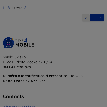
1
-
8
du total
8
.
«
1
»
Shield-Sk s.r.o.
Ulica Rudolfa Mocka 3750/2A
841 04 Bratislava
Numéro d’identification d’entreprise :
46701494
N° de TVA :
SK2023549671
Contacts
info@top4mobile.eu