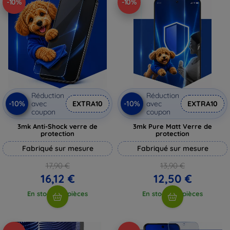
-10%
-10%
Réduction
Réduction
-10%
-10%
avec
EXTRA10
avec
EXTRA10
coupon
coupon
3mk Anti-Shock verre de
3mk Pure Matt Verre de
protection
protection
Fabriqué sur mesure
Fabriqué sur mesure
17,90 €
13,90 €
16,12 €
12,50 €
En stock > 5 pièces
En stock > 5 pièces