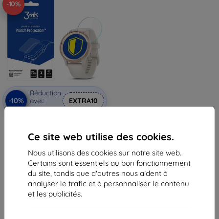
-10%
Réduction
-10%
avec
EXTRA10
coupon
3MK Folia ARC Garmin Vivomove
Trend film de protection plein
Ce site web utilise des cookies.
écran (5903108519021)
11,90 €
Nous utilisons des cookies sur notre site web.
10,72 €
Certains sont essentiels au bon fonctionnement
En stock > 5 pièces
du site, tandis que d'autres nous aident à
analyser le trafic et à personnaliser le contenu
et les publicités.