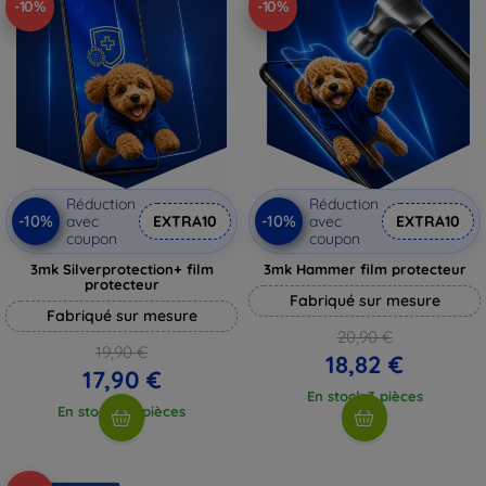
-10%
-10%
Réduction
Réduction
-10%
-10%
avec
EXTRA10
avec
EXTRA10
coupon
coupon
3mk Silverprotection+ film
3mk Hammer film protecteur
protecteur
Fabriqué sur mesure
Fabriqué sur mesure
20,90 €
19,90 €
18,82 €
17,90 €
En stock 3 pièces
En stock > 5 pièces