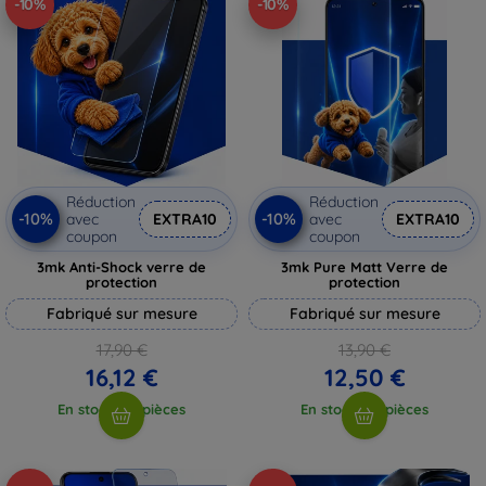
-10%
-10%
Réduction
Réduction
-10%
-10%
avec
EXTRA10
avec
EXTRA10
coupon
coupon
3mk Anti-Shock verre de
3mk Pure Matt Verre de
protection
protection
Fabriqué sur mesure
Fabriqué sur mesure
17,90 €
13,90 €
16,12 €
12,50 €
En stock > 5 pièces
En stock > 5 pièces