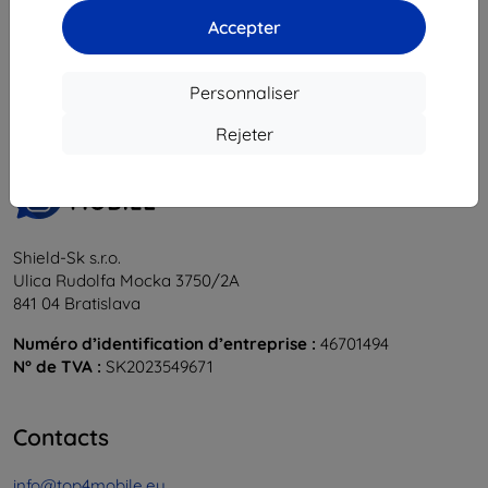
Accepter
1
-
5
du total
5
.
«
1
»
Personnaliser
Rejeter
Shield-Sk s.r.o.
Ulica Rudolfa Mocka 3750/2A
841 04 Bratislava
Numéro d’identification d’entreprise :
46701494
N° de TVA :
SK2023549671
Contacts
info@top4mobile.eu