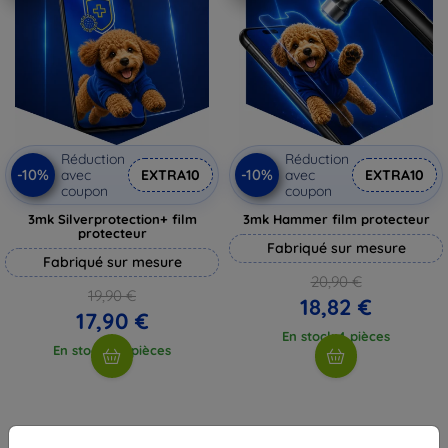
Réduction
Réduction
-10%
-10%
avec
EXTRA10
avec
EXTRA10
coupon
coupon
3mk Silverprotection+ film
3mk Hammer film protecteur
protecteur
Fabriqué sur mesure
Fabriqué sur mesure
20,90 €
19,90 €
18,82 €
17,90 €
En stock 4 pièces
En stock > 5 pièces
1
-
4
du total
4
.