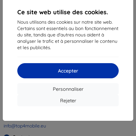
Ce site web utilise des cookies.
«
1
»
Nous utilisons des cookies sur notre site web.
Certains sont essentiels au bon fonctionnement
du site, tandis que d'autres nous aident à
analyser le trafic et à personnaliser le contenu
et les publicités.
Shield-Sk s.r.o.
Ulica Rudolfa Mocka 3750/2A
Accepter
841 04 Bratislava
Numéro d’identification d’entreprise :
46701494
Personnaliser
N° de TVA :
SK2023549671
Rejeter
Contacts
info@top4mobile.eu