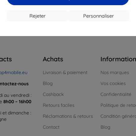
16,12 €
12,50 €
1
 stock > 5 pièces
En stock > 5 pièces
En st
Rejeter
Personnaliser
 total
4
.
acts
Achats
Informatio
op4mobile.eu
Livraison & paiement
Nos marques
Blog
Vos cookies
ntactez-nous
Cashback
Confidentialité
i au vendredi :
ne
8h00 – 16h00
Retours faciles
Politique de reto
 et dimanche :
Réclamations & retours
Conditión génér
igne
Contact
Blog