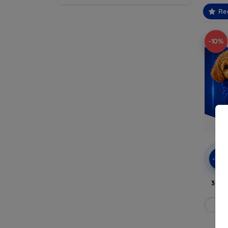
Re
-10%
-10
3mk 
Fab