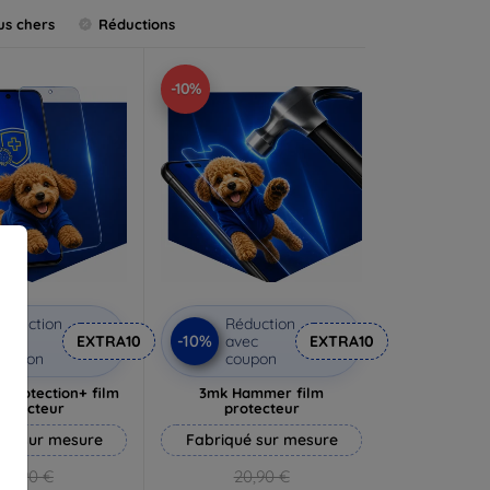
us chers
Réductions
-10%
éduction
Réduction
-10%
vec
EXTRA10
avec
EXTRA10
coupon
coupon
rprotection+ film
3mk Hammer film
rotecteur
protecteur
ué sur mesure
Fabriqué sur mesure
19,90 €
20,90 €