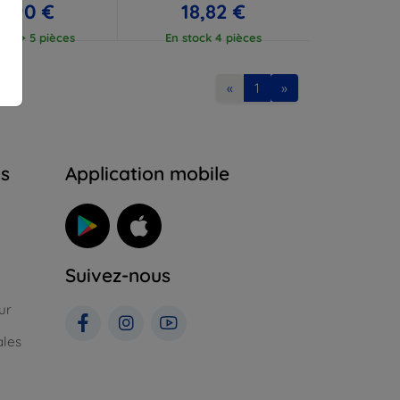
7,90 €
18,82 €
ock > 5 pièces
En stock 4 pièces
«
1
»
ns
Application mobile
Suivez-nous
ur
ales