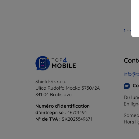
En
1
-
4
du
Cont
info@t
Shield-Sk s.r.o.
Co
Ulica Rudolfa Mocka 3750/2A
841 04 Bratislava
Du lund
En lig
Numéro d’identification
d’entreprise :
46701494
Samedi
N° de TVA :
SK2023549671
Hors l