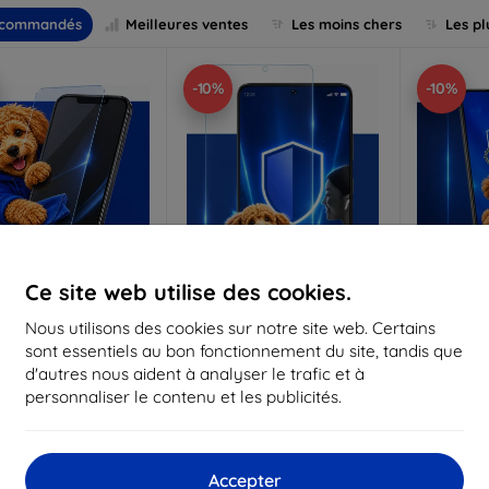
commandés
Meilleures ventes
Les moins chers
Les pl
-10%
-10%
Ce site web utilise des cookies.
Réduction
Réduction
R
Nous utilisons des cookies sur notre site web. Certains
%
-10%
-10%
avec
EXTRA10
avec
EXTRA10
a
sont essentiels au bon fonctionnement du site, tandis que
coupon
coupon
d'autres nous aident à analyser le trafic et à
Anti-Shock verre de
3mk Pure Matt Verre de
3mk Silve
personnaliser le contenu et les publicités.
protection
protection
p
riqué sur mesure
Fabriqué sur mesure
Fabriq
17,90 €
13,90 €
Accepter