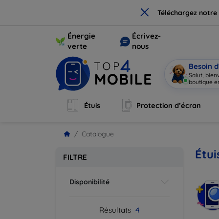
×
Téléchargez notre
Énergie
Écrivez-
verte
nous
Besoin d
Salut, bie
boutique en
Étuis
Protection d’écran
Catalogue
Étui
FILTRE
Disponibilité
Résultats
4