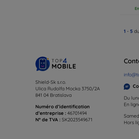
En
1
-
5
du
Cont
info@t
Shield-Sk s.r.o.
Co
Ulica Rudolfa Mocka 3750/2A
841 04 Bratislava
Du lund
En lig
Numéro d’identification
d’entreprise :
46701494
Samedi
N° de TVA :
SK2023549671
Hors l