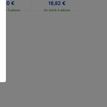
7,90 €
18,82 €
ock > 5 pièces
En stock 4 pièces