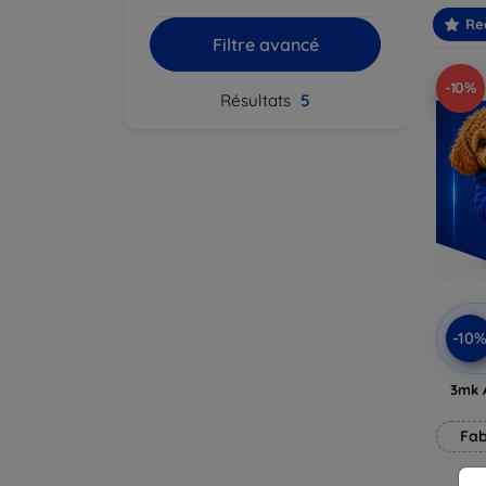
Re
Filtre avancé
-10%
Résultats
5
-10
3mk 
Fab