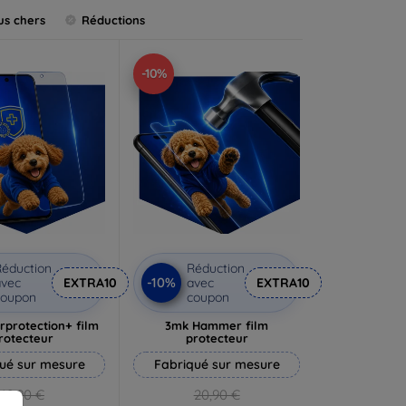
us chers
Réductions
-10%
éduction
Réduction
-10%
vec
EXTRA10
avec
EXTRA10
coupon
coupon
rprotection+ film
3mk Hammer film
rotecteur
protecteur
ué sur mesure
Fabriqué sur mesure
19,90 €
20,90 €