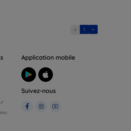
«
1
»
ns
Application mobile
Suivez-nous
ur
ales