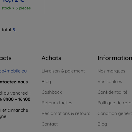
 stock > 5 pièces
 total
5
.
acts
Achats
Informatio
op4mobile.eu
Livraison & paiement
Nos marques
Blog
Vos cookies
ntactez-nous
Cashback
Confidentialité
i au vendredi :
ne
8h00 – 16h00
Retours faciles
Politique de reto
 et dimanche :
Réclamations & retours
Conditión génér
igne
Contact
Blog