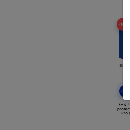
En
-10%
-10
3MK Fl
protec
Pro 