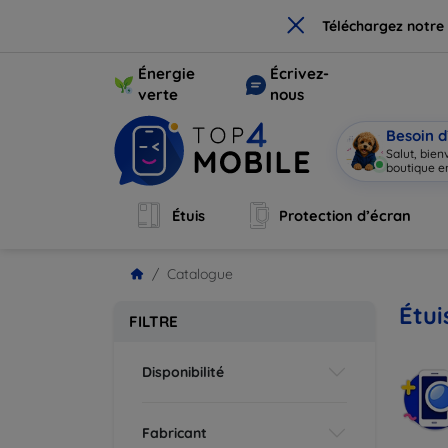
×
Téléchargez notre
Énergie
Écrivez-
verte
nous
Besoin d
Salut, bie
boutique en
Étuis
Protection d’écran
Catalogue
Étui
FILTRE
Disponibilité
Fabricant