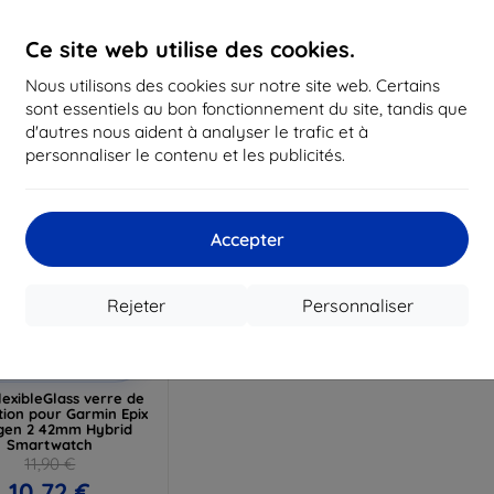
16,12 €
12,50 €
1
Ce site web utilise des cookies.
 stock > 5 pièces
En stock > 5 pièces
En st
Nous utilisons des cookies sur notre site web. Certains
sont essentiels au bon fonctionnement du site, tandis que
d'autres nous aident à analyser le trafic et à
personnaliser le contenu et les publicités.
Accepter
Rejeter
Personnaliser
Réduction
%
avec
EXTRA10
coupon
exibleGlass verre de
tion pour Garmin Epix
gen 2 42mm Hybrid
Smartwatch
11,90 €
10,72 €