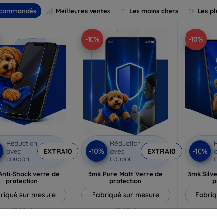
commandés
Meilleures ventes
Les moins chers
Les pl
-10%
-10%
Réduction
Réduction
R
%
-10%
-10%
avec
EXTRA10
avec
EXTRA10
a
coupon
coupon
Anti-Shock verre de
3mk Pure Matt Verre de
3mk Silve
protection
protection
p
riqué sur mesure
Fabriqué sur mesure
Fabriq
17,90 €
13,90 €