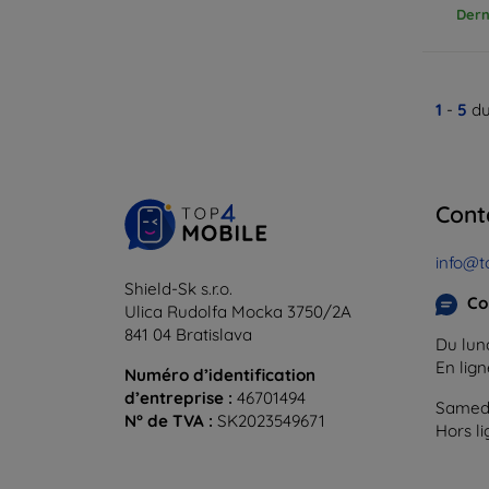
Dern
1
-
5
du
Cont
info@t
Shield-Sk s.r.o.
Co
Ulica Rudolfa Mocka 3750/2A
841 04 Bratislava
Du lund
En lig
Numéro d’identification
d’entreprise :
46701494
Samedi
N° de TVA :
SK2023549671
Hors l