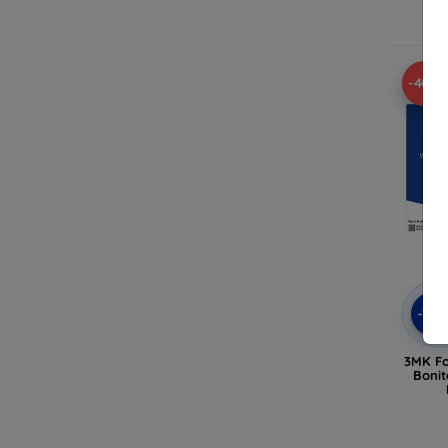
En
-40%
-10
3MK Fo
Bonit