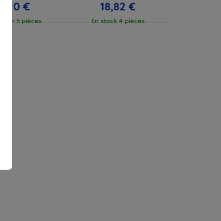
7,90 €
18,82 €
ock > 5 pièces
En stock 4 pièces