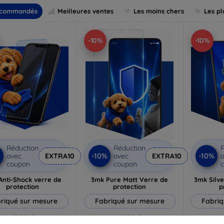
commandés
Meilleures ventes
Les moins chers
Les pl
-10%
-10%
Réduction
Réduction
R
%
-10%
-10%
avec
EXTRA10
avec
EXTRA10
a
coupon
coupon
Anti-Shock verre de
3mk Pure Matt Verre de
3mk Silve
protection
protection
p
riqué sur mesure
Fabriqué sur mesure
Fabriq
17,90 €
13,90 €