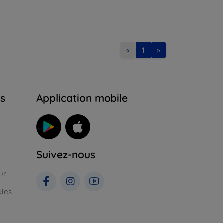
«
1
»
ns
Application mobile
Suivez-nous
ur
ales