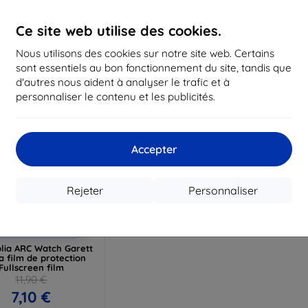
16,12 €
12,50 €
1
Ce site web utilise des cookies.
 stock > 5 pièces
En stock > 5 pièces
En st
Nous utilisons des cookies sur notre site web. Certains
sont essentiels au bon fonctionnement du site, tandis que
d'autres nous aident à analyser le trafic et à
personnaliser le contenu et les publicités.
Accepter
Rejeter
Personnaliser
Réduction
%
avec
EXTRA10
coupon
lia ARC Watch Garett
a film de protection
Fullscreen film
11,90 €
7,10 €