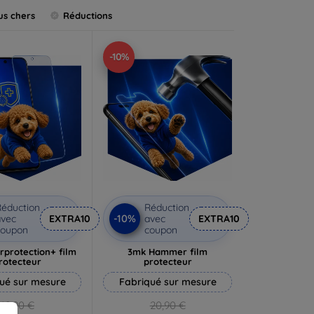
us chers
Réductions
-10%
éduction
Réduction
-10%
vec
EXTRA10
avec
EXTRA10
coupon
coupon
rprotection+ film
3mk Hammer film
rotecteur
protecteur
ué sur mesure
Fabriqué sur mesure
19,90 €
20,90 €