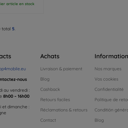
ier article en stock
 total
5
.
acts
Achats
Informatio
op4mobile.eu
Livraison & paiement
Nos marques
Blog
Vos cookies
ntactez-nous
Cashback
Confidentialité
i au vendredi :
ne
8h00 – 16h00
Retours faciles
Politique de reto
 et dimanche :
Réclamations & retours
Conditión génér
igne
Contact
Blog