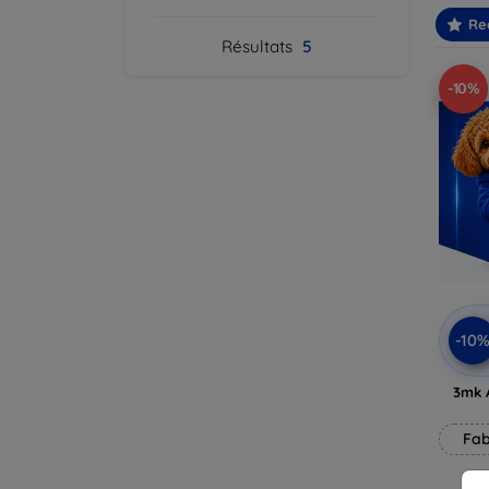
Re
Résultats
5
-10%
-10
3mk 
Fab