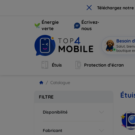
×
Téléchargez notre
Énergie
Écrivez-
verte
nous
Besoin d
Salut, bie
boutique en
Étuis
Protection d’écran
Catalogue
Étui
FILTRE
Disponibilité
Fabricant