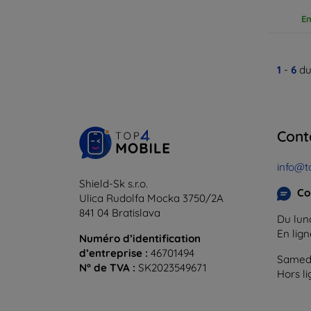
En
1
-
6
du
Cont
info@t
Shield-Sk s.r.o.
Co
Ulica Rudolfa Mocka 3750/2A
841 04 Bratislava
Du lund
En lig
Numéro d’identification
d’entreprise :
46701494
Samedi
N° de TVA :
SK2023549671
Hors l