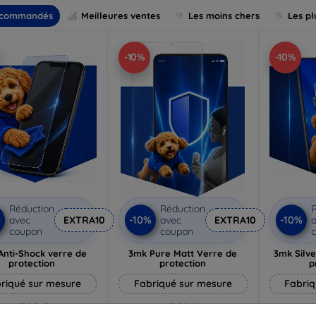
commandés
Meilleures ventes
Les moins chers
Les pl
-10%
-10%
Réduction
Réduction
R
%
-10%
-10%
avec
EXTRA10
avec
EXTRA10
a
coupon
coupon
Anti-Shock verre de
3mk Pure Matt Verre de
3mk Silve
protection
protection
p
riqué sur mesure
Fabriqué sur mesure
Fabriq
17,90 €
13,90 €