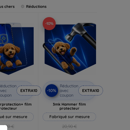
us chers
Réductions
-10%
éduction
Réduction
-10%
vec
EXTRA10
avec
EXTRA10
coupon
coupon
rprotection+ film
3mk Hammer film
rotecteur
protecteur
ué sur mesure
Fabriqué sur mesure
19,90 €
20,90 €