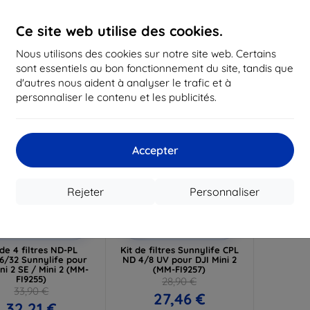
16,12 €
12,50 €
1
Ce site web utilise des cookies.
 stock > 5 pièces
En stock > 5 pièces
En st
Nous utilisons des cookies sur notre site web. Certains
-5%
sont essentiels au bon fonctionnement du site, tandis que
d'autres nous aident à analyser le trafic et à
personnaliser le contenu et les publicités.
Accepter
Rejeter
Personnaliser
Réduction
Réduction
-5%
avec
SMART5
avec
SMART5
coupon
coupon
 de 4 filtres ND-PL
Kit de filtres Sunnylife CPL
6/32 Sunnylife pour
ND 4/8 UV pour DJI Mini 2
ni 2 SE / Mini 2 (MM-
(MM-FI9257)
FI9255)
28,90 €
33,90 €
27,46 €
32,21 €