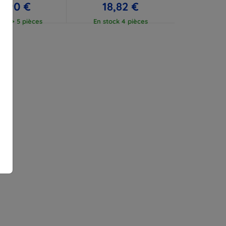
7,90 €
18,82 €
ock > 5 pièces
En stock 4 pièces