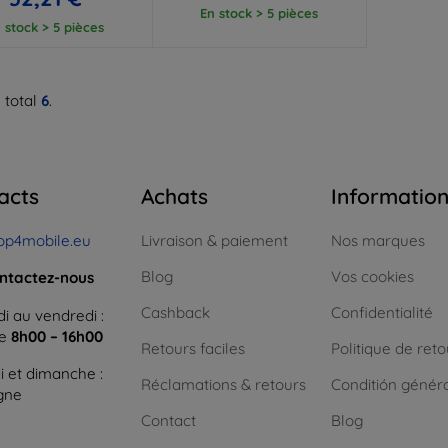
En stock > 5 pièces
 stock > 5 pièces
 total
6
.
acts
Achats
Informatio
op4mobile.eu
Livraison & paiement
Nos marques
Blog
Vos cookies
ntactez-nous
Cashback
Confidentialité
i au vendredi :
ne
8h00 – 16h00
Retours faciles
Politique de reto
 et dimanche :
Réclamations & retours
Conditión génér
igne
Contact
Blog