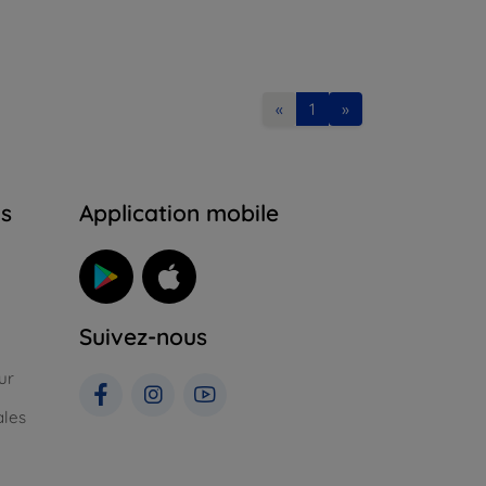
«
1
»
ns
Application mobile
Suivez-nous
ur
ales