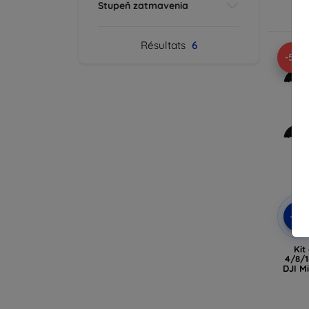
Stupeň zatmavenia
En
Résultats
6
-5%
-5%
Kit
4/8/1
DJI Mi