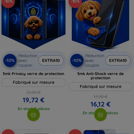
-10%
-10%
Réduction
Réduction
-10%
-10%
avec
EXTRA10
avec
EXTRA10
coupon
coupon
3mk Privacy verre de protection
3mk Anti-Shock verre de
protection
Fabriqué sur mesure
Fabriqué sur mesure
21,90 €
17,90 €
19,72 €
16,12 €
En stock 3 pièces
En stock > 5 pièces