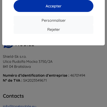
Accepter
1
-
6
du total
6
.
«
1
»
Personnaliser
Rejeter
Shield-Sk s.r.o.
Ulica Rudolfa Mocka 3750/2A
841 04 Bratislava
Numéro d’identification d’entreprise :
46701494
N° de TVA :
SK2023549671
Contacts
info@top4mobile.eu