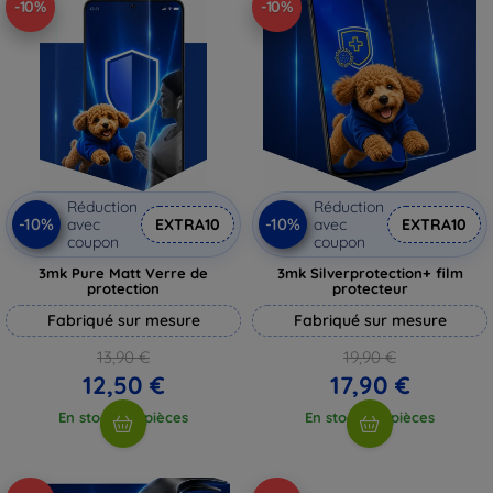
-10%
-10%
Réduction
Réduction
-10%
-10%
avec
EXTRA10
avec
EXTRA10
coupon
coupon
3mk Pure Matt Verre de
3mk Silverprotection+ film
protection
protecteur
Fabriqué sur mesure
Fabriqué sur mesure
13,90 €
19,90 €
12,50 €
17,90 €
En stock > 5 pièces
En stock > 5 pièces