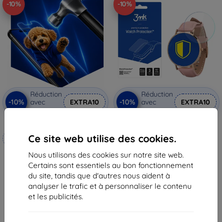
-10%
-10%
Réduction
Réduction
-10%
-10%
avec
EXTRA10
avec
EXTRA10
coupon
coupon
3mk Hammer film protecteur
3MK FlexibleGlass verre de
protection pour Garett Verona
Ce site web utilise des cookies.
Fabriqué sur mesure
Smartwatch
11,90 €
Nous utilisons des cookies sur notre site web.
20,90 €
10,72 €
Certains sont essentiels au bon fonctionnement
18,82 €
En stock > 5 pièces
du site, tandis que d'autres nous aident à
En stock 4 pièces
analyser le trafic et à personnaliser le contenu
et les publicités.