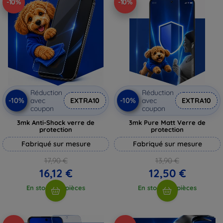
-10%
-10%
Réduction
Réduction
-10%
-10%
avec
EXTRA10
avec
EXTRA10
coupon
coupon
3mk Anti-Shock verre de
3mk Pure Matt Verre de
protection
protection
Fabriqué sur mesure
Fabriqué sur mesure
17,90 €
13,90 €
16,12 €
12,50 €
En stock > 5 pièces
En stock > 5 pièces