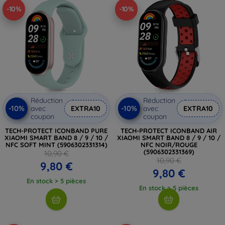
-10%
-10%
Réduction
Réduction
-10%
-10%
avec
EXTRA10
avec
EXTRA10
coupon
coupon
TECH-PROTECT ICONBAND PURE
TECH-PROTECT ICONBAND AIR
XIAOMI SMART BAND 8 / 9 / 10 /
XIAOMI SMART BAND 8 / 9 / 10 /
NFC SOFT MINT (5906302331314)
NFC NOIR/ROUGE
(5906302331369)
10,90 €
10,90 €
9,80 €
9,80 €
En stock > 5 pièces
En stock > 5 pièces