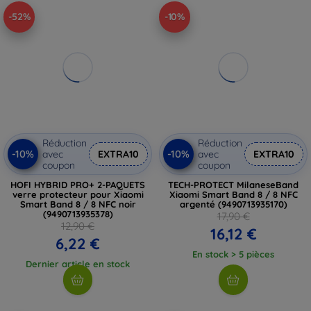
-52%
-10%
Réduction
Réduction
-10%
-10%
avec
EXTRA10
avec
EXTRA10
coupon
coupon
HOFI HYBRID PRO+ 2-PAQUETS
TECH-PROTECT MilaneseBand
verre protecteur pour Xiaomi
Xiaomi Smart Band 8 / 8 NFC
Smart Band 8 / 8 NFC noir
argenté (9490713935170)
(9490713935378)
17,90 €
12,90 €
16,12 €
6,22 €
En stock > 5 pièces
Dernier article en stock