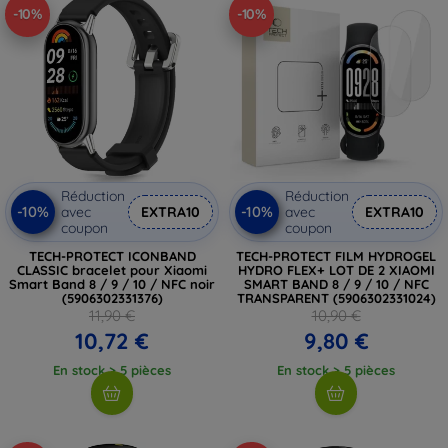
-10%
-10%
Réduction
Réduction
-10%
-10%
avec
EXTRA10
avec
EXTRA10
coupon
coupon
TECH-PROTECT ICONBAND
TECH-PROTECT FILM HYDROGEL
CLASSIC bracelet pour Xiaomi
HYDRO FLEX+ LOT DE 2 XIAOMI
Smart Band 8 / 9 / 10 / NFC noir
SMART BAND 8 / 9 / 10 / NFC
(5906302331376)
TRANSPARENT (5906302331024)
11,90 €
10,90 €
10,72 €
9,80 €
En stock > 5 pièces
En stock > 5 pièces