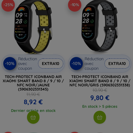
-25%
-10%
Réduction
Réduction
-10%
-10%
avec
EXTRA10
avec
EXTRA10
coupon
coupon
TECH-PROTECT ICONBAND AIR
TECH-PROTECT ICONBAND AIR
XIAOMI SMART BAND 8 / 9 / 10 /
XIAOMI SMART BAND 8 / 9 / 10 /
NFC NOIR/JAUNE
NFC NOIR/GRIS (5906302331338)
(5906302331345)
10,90 €
11,90 €
9,80 €
8,92 €
En stock > 5 pièces
Dernier article en stock