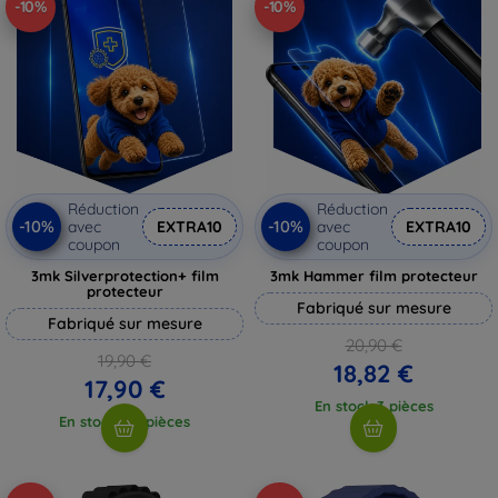
-10%
-10%
Réduction
Réduction
-10%
-10%
avec
EXTRA10
avec
EXTRA10
coupon
coupon
3mk Silverprotection+ film
3mk Hammer film protecteur
protecteur
Fabriqué sur mesure
Fabriqué sur mesure
20,90 €
19,90 €
18,82 €
17,90 €
En stock 3 pièces
En stock > 5 pièces