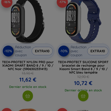
-16%
-17%
Réduction
Réduction
-10%
-10%
avec
EXTRA10
avec
EXTRA10
coupon
coupon
TECH-PROTECT NYLON PRO pour
TECH-PROTECT SILICONE SPORT
XIAOMI SMART BAND 8 / 9 / 10 /
bracelet de rechange pour
NFC Noir (5906302331413)
Xiaomi Smart Band 8 / 9 / 10 /
NFC bleu tempête
13,90 €
12,90 €
11,62 €
10,72 €
Dernier article en stock
Dernier article en stock