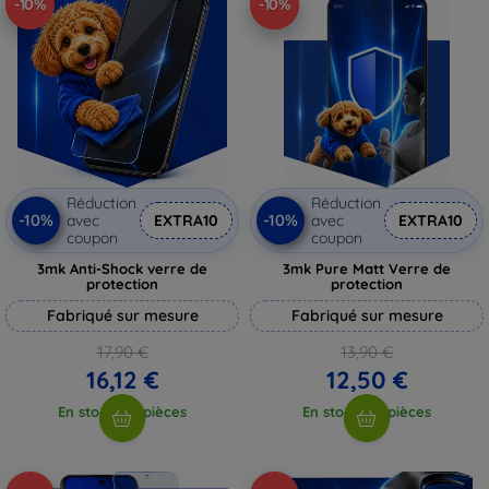
-10%
-10%
Réduction
Réduction
-10%
-10%
avec
EXTRA10
avec
EXTRA10
coupon
coupon
3mk Anti-Shock verre de
3mk Pure Matt Verre de
protection
protection
Fabriqué sur mesure
Fabriqué sur mesure
17,90 €
13,90 €
16,12 €
12,50 €
En stock > 5 pièces
En stock > 5 pièces