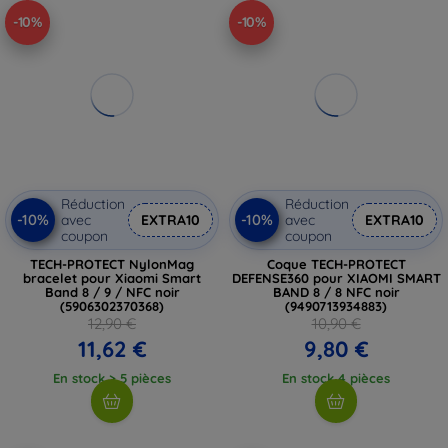
-10%
-10%
Réduction
Réduction
-10%
-10%
avec
EXTRA10
avec
EXTRA10
coupon
coupon
TECH-PROTECT NylonMag
Coque TECH-PROTECT
bracelet pour Xiaomi Smart
DEFENSE360 pour XIAOMI SMART
Band 8 / 9 / NFC noir
BAND 8 / 8 NFC noir
(5906302370368)
(9490713934883)
12,90 €
10,90 €
11,62 €
9,80 €
En stock > 5 pièces
En stock 4 pièces