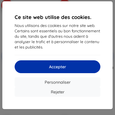
-10%
-10%
Ce site web utilise des cookies.
Nous utilisons des cookies sur notre site web.
Certains sont essentiels au bon fonctionnement
du site, tandis que d'autres nous aident à
analyser le trafic et à personnaliser le contenu
et les publicités.
Réduction
Réduction
-10%
-10%
avec
EXTRA10
avec
EXTRA10
coupon
coupon
Accepter
Bracelet en silicone Tactical 846
Bracelet Tech-Protect NylonMag
pour Xiaomi Smart Band 8 noir
Xiaomi Smart Band 8 / 9 / NFC
(57983119983)
Starlight (5906302370405)
15,90 €
12,90 €
Personnaliser
14,32 €
11,62 €
Rejeter
En stock > 5 pièces
En stock > 5 pièces