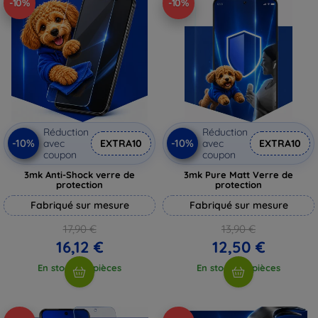
-10%
-10%
Réduction
Réduction
-10%
-10%
avec
EXTRA10
avec
EXTRA10
coupon
coupon
3mk Anti-Shock verre de
3mk Pure Matt Verre de
protection
protection
Fabriqué sur mesure
Fabriqué sur mesure
17,90 €
13,90 €
16,12 €
12,50 €
En stock > 5 pièces
En stock > 5 pièces