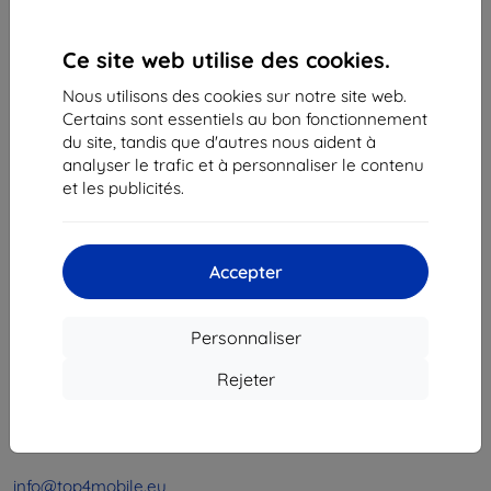
1
-
4
du total
4
.
Ce site web utilise des cookies.
«
1
»
Nous utilisons des cookies sur notre site web.
Certains sont essentiels au bon fonctionnement
du site, tandis que d'autres nous aident à
analyser le trafic et à personnaliser le contenu
et les publicités.
Shield-Sk s.r.o.
Accepter
Ulica Rudolfa Mocka 3750/2A
841 04 Bratislava
Personnaliser
Numéro d’identification d’entreprise :
46701494
N° de TVA :
SK2023549671
Rejeter
Contacts
info@top4mobile.eu