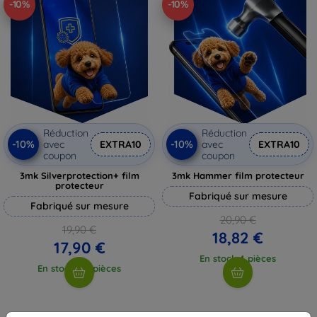
-10%
-10%
Réduction
Réduction
-10%
-10%
avec
EXTRA10
avec
EXTRA10
coupon
coupon
3mk Silverprotection+ film
3mk Hammer film protecteur
protecteur
Fabriqué sur mesure
Fabriqué sur mesure
20,90 €
19,90 €
18,82 €
17,90 €
En stock 4 pièces
En stock > 5 pièces