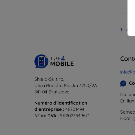
En
1
-
4
du
Cont
info@t
Shield-Sk s.r.o.
Co
Ulica Rudolfa Mocka 3750/2A
841 04 Bratislava
Du lund
En lig
Numéro d’identification
d’entreprise :
46701494
Samedi
N° de TVA :
SK2023549671
Hors l