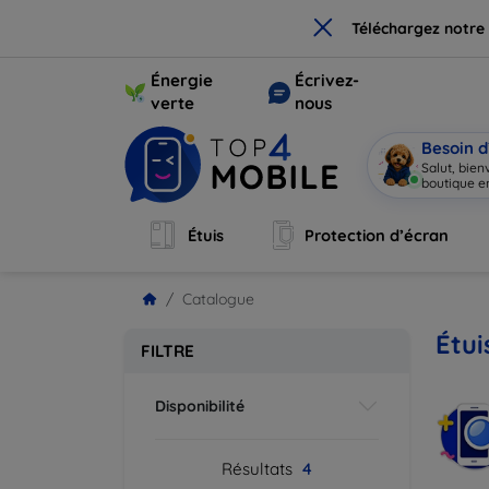
×
Téléchargez notre
Énergie
Écrivez-
verte
nous
Besoin d
Salut, bie
boutique en
Étuis
Protection d’écran
Catalogue
Étui
FILTRE
Disponibilité
Résultats
4