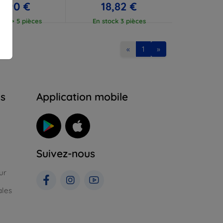
7,90 €
18,82 €
ock > 5 pièces
En stock 3 pièces
«
1
»
ns
Application mobile
Suivez-nous
ur
ales