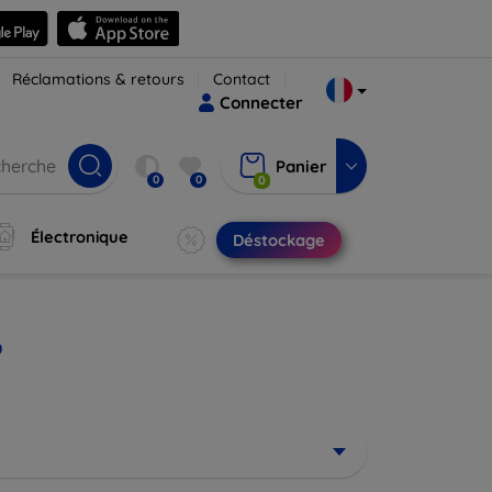
Réclamations & retours
Contact
Connecter
Panier
0
0
0
Électronique
Déstockage
o