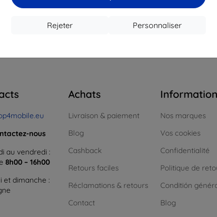
16,12 €
12,50 €
1
 stock > 5 pièces
En stock > 5 pièces
En st
Rejeter
Personnaliser
 total
4
.
acts
Achats
Informatio
op4mobile.eu
Livraison & paiement
Nos marques
Blog
Vos cookies
ntactez-nous
Cashback
Confidentialité
i au vendredi :
ne
8h00 – 16h00
Retours faciles
Politique de reto
 et dimanche :
Réclamations & retours
Conditión génér
igne
Contact
Blog