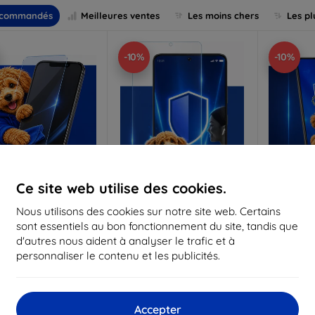
commandés
Meilleures ventes
Les moins chers
Les pl
-10%
-10%
Ce site web utilise des cookies.
Réduction
Réduction
R
Nous utilisons des cookies sur notre site web. Certains
%
-10%
-10%
avec
EXTRA10
avec
EXTRA10
a
sont essentiels au bon fonctionnement du site, tandis que
coupon
coupon
d'autres nous aident à analyser le trafic et à
Anti-Shock verre de
3mk Pure Matt Verre de
3mk Silve
personnaliser le contenu et les publicités.
protection
protection
p
riqué sur mesure
Fabriqué sur mesure
Fabriq
17,90 €
13,90 €
Accepter