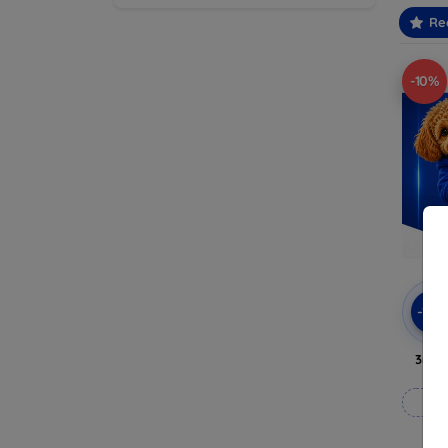
Re
-10%
-10
3mk 
Fab