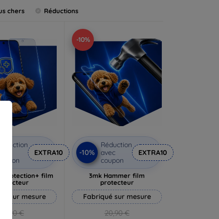
us chers
Réductions
-10%
éduction
Réduction
-10%
vec
EXTRA10
avec
EXTRA10
coupon
coupon
rprotection+ film
3mk Hammer film
rotecteur
protecteur
ué sur mesure
Fabriqué sur mesure
19,90 €
20,90 €