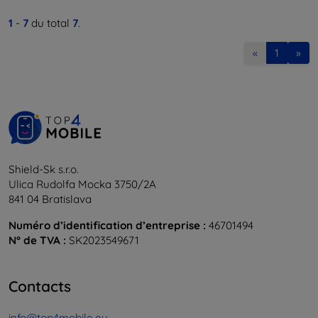
1
-
7
du total
7
.
«
1
»
Shield-Sk s.r.o.
Ulica Rudolfa Mocka 3750/2A
841 04 Bratislava
Numéro d’identification d’entreprise :
46701494
N° de TVA :
SK2023549671
Contacts
info@top4mobile.eu