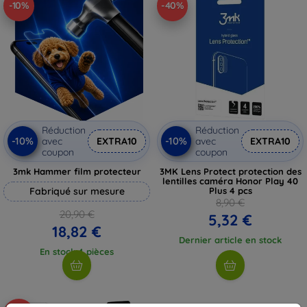
-10%
-40%
Réduction
Réduction
-10%
-10%
avec
EXTRA10
avec
EXTRA10
coupon
coupon
3mk Hammer film protecteur
3MK Lens Protect protection des
lentilles caméra Honor Play 40
Fabriqué sur mesure
Plus 4 pcs
8,90 €
20,90 €
5,32 €
18,82 €
Dernier article en stock
En stock 4 pièces