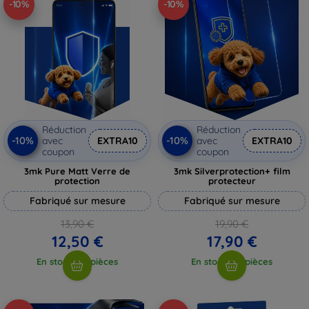
-10%
-10%
Réduction
Réduction
-10%
-10%
avec
EXTRA10
avec
EXTRA10
coupon
coupon
3mk Pure Matt Verre de
3mk Silverprotection+ film
protection
protecteur
Fabriqué sur mesure
Fabriqué sur mesure
13,90 €
19,90 €
12,50 €
17,90 €
En stock > 5 pièces
En stock > 5 pièces