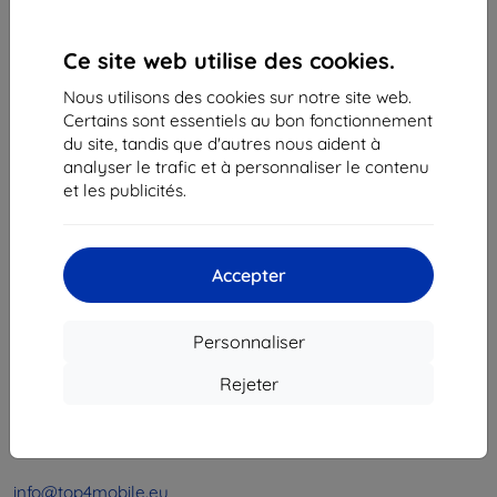
1
-
4
du total
4
.
Ce site web utilise des cookies.
«
1
»
Nous utilisons des cookies sur notre site web.
Certains sont essentiels au bon fonctionnement
du site, tandis que d'autres nous aident à
analyser le trafic et à personnaliser le contenu
et les publicités.
Shield-Sk s.r.o.
Accepter
Ulica Rudolfa Mocka 3750/2A
841 04 Bratislava
Personnaliser
Numéro d’identification d’entreprise :
46701494
N° de TVA :
SK2023549671
Rejeter
Contacts
info@top4mobile.eu