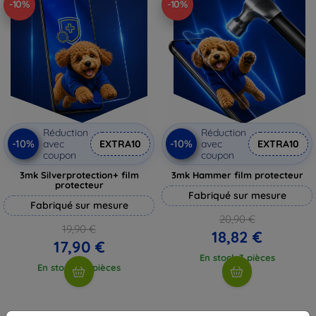
-10%
-10%
Réduction
Réduction
-10%
-10%
avec
EXTRA10
avec
EXTRA10
coupon
coupon
3mk Silverprotection+ film
3mk Hammer film protecteur
protecteur
Fabriqué sur mesure
Fabriqué sur mesure
20,90 €
19,90 €
18,82 €
17,90 €
En stock 3 pièces
En stock > 5 pièces