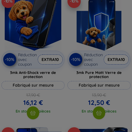
-10%
-10%
Réduction
Réduction
-10%
-10%
avec
EXTRA10
avec
EXTRA10
coupon
coupon
3mk Anti-Shock verre de
3mk Pure Matt Verre de
protection
protection
Fabriqué sur mesure
Fabriqué sur mesure
17,90 €
13,90 €
16,12 €
12,50 €
En stock > 5 pièces
En stock > 5 pièces