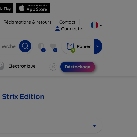
Réclamations & retours
Contact
Connecter
Panier
0
0
0
Électronique
Déstockage
Strix Edition