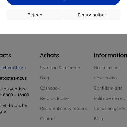
16,12 €
12,50 €
1
 stock > 5 pièces
En stock > 5 pièces
En st
Rejeter
Personnaliser
 total
4
.
acts
Achats
Informatio
op4mobile.eu
Livraison & paiement
Nos marques
Blog
Vos cookies
ntactez-nous
Cashback
Confidentialité
i au vendredi :
ne
8h00 – 16h00
Retours faciles
Politique de reto
 et dimanche :
Réclamations & retours
Conditión génér
igne
Contact
Blog