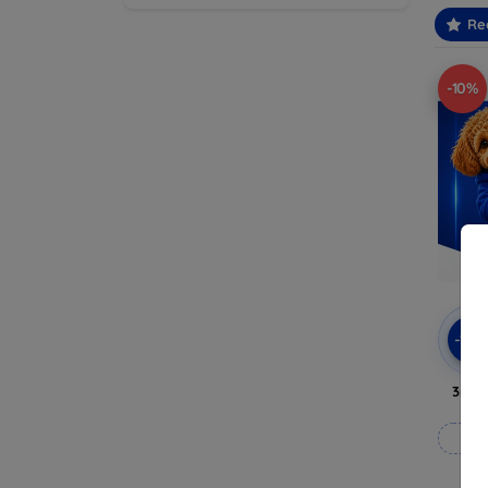
Re
-10%
-10
3mk 
Fab