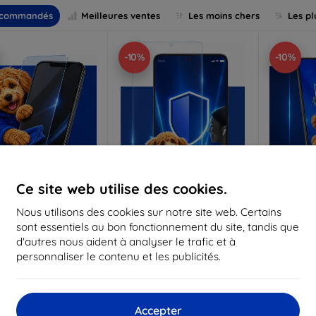
commandés
Meilleures ventes
Les moins chers
Les pl
-10%
-10%
Ce site web utilise des cookies.
Réduction
Réduction
R
Nous utilisons des cookies sur notre site web. Certains
%
-10%
-10%
avec
EXTRA10
avec
EXTRA10
a
sont essentiels au bon fonctionnement du site, tandis que
coupon
coupon
d'autres nous aident à analyser le trafic et à
Anti-Shock verre de
3mk Pure Matt Verre de
3mk Silve
personnaliser le contenu et les publicités.
protection
protection
p
riqué sur mesure
Fabriqué sur mesure
Fabriq
17,90 €
13,90 €
Accepter