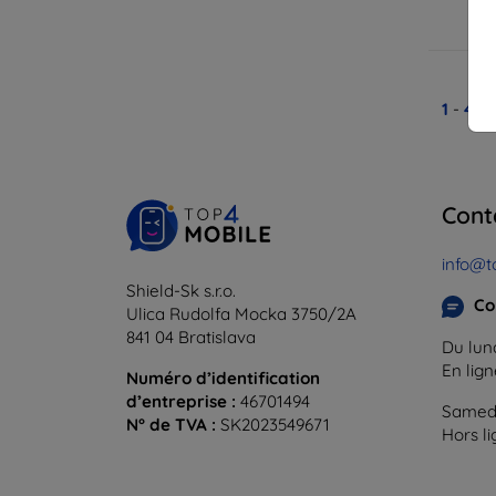
En
1
-
4
du
Cont
info@t
Shield-Sk s.r.o.
Co
Ulica Rudolfa Mocka 3750/2A
841 04 Bratislava
Du lund
En lig
Numéro d’identification
d’entreprise :
46701494
Samedi
N° de TVA :
SK2023549671
Hors l