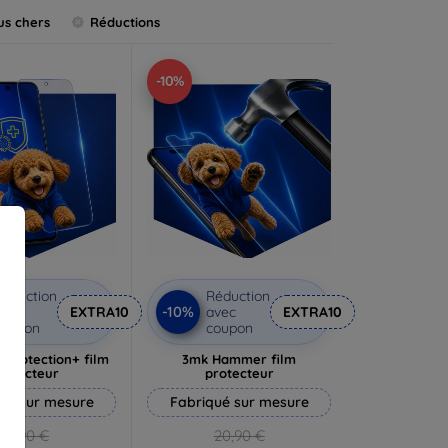
us chers
Réductions
-10%
éduction
Réduction
-10%
vec
EXTRA10
avec
EXTRA10
coupon
coupon
rprotection+ film
3mk Hammer film
rotecteur
protecteur
ué sur mesure
Fabriqué sur mesure
19,90 €
20,90 €