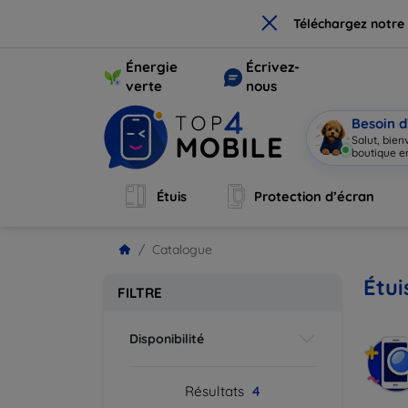
×
Téléchargez notre
Énergie
Écrivez-
verte
nous
Besoin d
Salut, bie
boutique en
Étuis
Protection d’écran
Catalogue
Étui
FILTRE
Disponibilité
Résultats
4