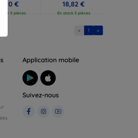
7,90 €
18,82 €
ock > 5 pièces
En stock 3 pièces
«
1
»
ns
Application mobile
Suivez-nous
ur
ales