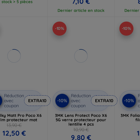
7,10 €
 stock > 5 pièces
Dernier article en stock
Dernier 
-10%
-10%
Réduction
Réduction
R
%
-10%
-10%
avec
EXTRA10
avec
EXTRA10
a
coupon
coupon
lky Matt Pro Poco X6
3MK Lens Protect Poco X6
3MK Foli
ilm protecteur mat
5G verre protecteur pour
fi
lentille 4 pcs
13,90 €
10,90 €
12,50 €
9,80 €