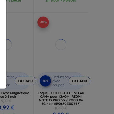
ock > 5 pièces
En stock > 5 pièces
-10%
éduction
Réduction
-10%
vec
EXTRA10
avec
EXTRA10
coupon
coupon
i Livre Magnétique
Coque TECH-PROTECT VELAR
co X6 noir
CAM+ pour XIAOMI REDMI
NOTE 13 PRO 5G / POCO X6
9,90 €
5G noir (5906302307647)
8,92 €
10,90 €