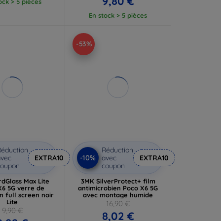
9,80 €
ock > 5 pièces
En stock > 5 pièces
-53%
éduction
Réduction
-10%
vec
EXTRA10
avec
EXTRA10
coupon
coupon
dGlass Max Lite
3MK SilverProtect+ film
X6 5G verre de
antimicrobien Poco X6 5G
n full screen noir
avec montage humide
Lite
16,90 €
9,90 €
8,02 €