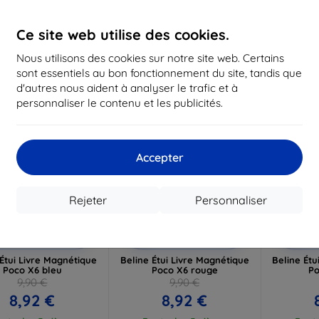
 stock > 5 pièces
En stock > 5 pièces
En st
Ce site web utilise des cookies.
Nous utilisons des cookies sur notre site web. Certains
-10%
-10%
sont essentiels au bon fonctionnement du site, tandis que
d'autres nous aident à analyser le trafic et à
personnaliser le contenu et les publicités.
Accepter
Rejeter
Personnaliser
Réduction
Réduction
R
%
-10%
-10%
avec
EXTRA10
avec
EXTRA10
a
coupon
coupon
 Étui Livre Magnétique
Beline Étui Livre Magnétique
Beline Étu
Poco X6 bleu
Poco X6 rouge
Po
9,90 €
9,90 €
8,92 €
8,92 €