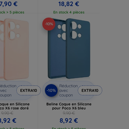
7,90 €
18,82 €
ock > 5 pièces
En stock 4 pièces
-10%
éduction
Réduction
-10%
vec
EXTRA10
avec
EXTRA10
coupon
coupon
oque en Silicone
Beline Coque en Silicone
co X6 rose doré
pour Poco X6 bleu
9,90 €
9,90 €
8,92 €
8,92 €
ock > 5 pièces
En stock > 5 pièces