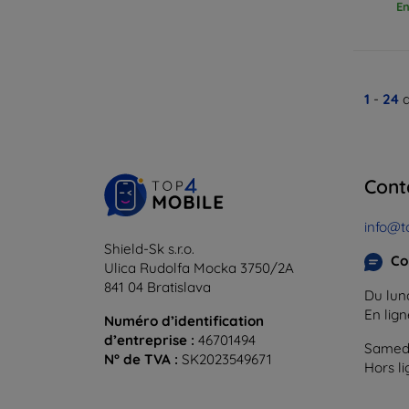
En
1
-
24
d
Cont
info@t
Shield-Sk s.r.o.
Co
Ulica Rudolfa Mocka 3750/2A
841 04 Bratislava
Du lund
En lig
Numéro d’identification
d’entreprise :
46701494
Samedi
N° de TVA :
SK2023549671
Hors l