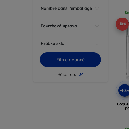
Nombre dans l’emballage
En
-10%
Povrchová úprava
Hrúbka skla
Filtre avancé
Résultats
24
-10
Coque
p
En