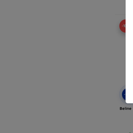
En
-10%
-10
Beline