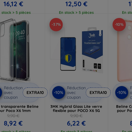
16,12 €
12,50 €
1
 stock > 5 pièces
En stock > 5 pièces
En st
-37%
-10%
Réduction
Réduction
R
%
-10%
-10%
avec
EXTRA10
avec
EXTRA10
a
coupon
coupon
 transparente Beline
3MK Hybrid Glass Lite verre
Beline C
our Poco X6 1mm
flexible pour POCO X6 5G
pour Po
9,90 €
9,90 €
8,92 €
6,22 €
 stock > 5 pièces
En stock 3 pièces
En st