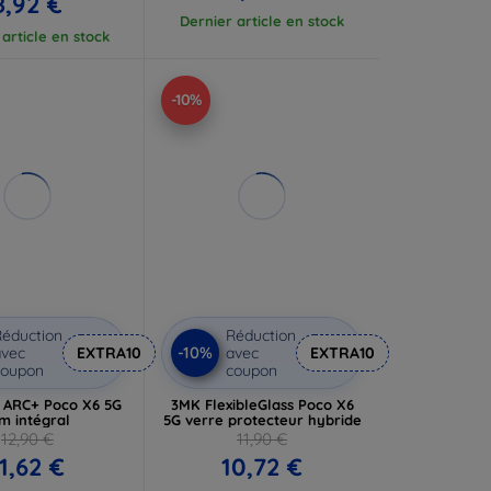
8,92 €
Dernier article en stock
article en stock
-10%
éduction
Réduction
-10%
vec
EXTRA10
avec
EXTRA10
coupon
coupon
a ARC+ Poco X6 5G
3MK FlexibleGlass Poco X6
lm intégral
5G verre protecteur hybride
12,90 €
11,90 €
11,62 €
10,72 €