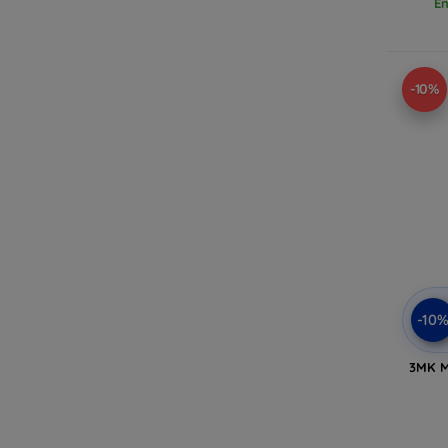
En
-10%
-10
3MK M