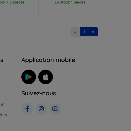
ock > 5 pièces
En stock 1 pièces
«
1
»
ns
Application mobile
Suivez-nous
ur
ales