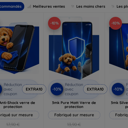
commandés
Meilleures ventes
Les moins chers
Les pl
-10%
-10%
Réduction
Réduction
R
%
-10%
-10%
avec
EXTRA10
avec
EXTRA10
a
coupon
coupon
Anti-Shock verre de
3mk Pure Matt Verre de
3mk Silve
protection
protection
p
riqué sur mesure
Fabriqué sur mesure
Fabriq
17,90 €
13,90 €