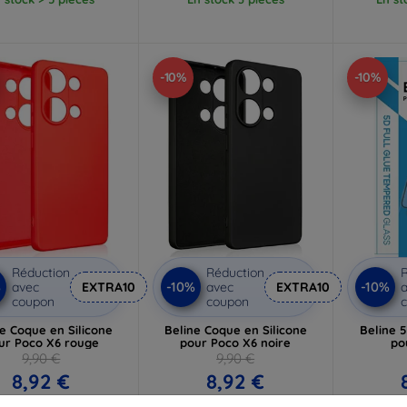
-10%
-10%
Réduction
Réduction
R
%
-10%
-10%
avec
EXTRA10
avec
EXTRA10
a
coupon
coupon
e Coque en Silicone
Beline Coque en Silicone
Beline 
ur Poco X6 rouge
pour Poco X6 noire
po
9,90 €
9,90 €
8,92 €
8,92 €