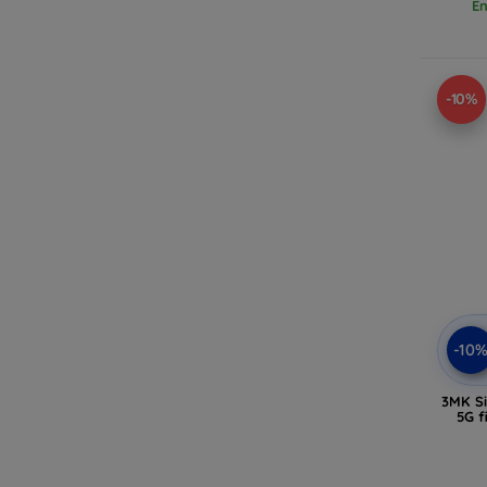
En
-10%
-10
3MK Si
5G f