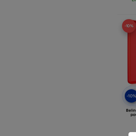
-10%
-10
Belin
po