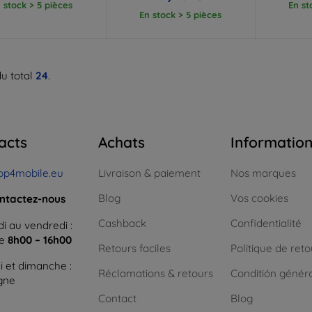
 stock > 5 pièces
En st
En stock > 5 pièces
u total
24
.
acts
Achats
Informatio
op4mobile.eu
Livraison & paiement
Nos marques
Blog
Vos cookies
ntactez-nous
Cashback
Confidentialité
i au vendredi :
ne
8h00 – 16h00
Retours faciles
Politique de reto
 et dimanche :
Réclamations & retours
Conditión génér
igne
Contact
Blog