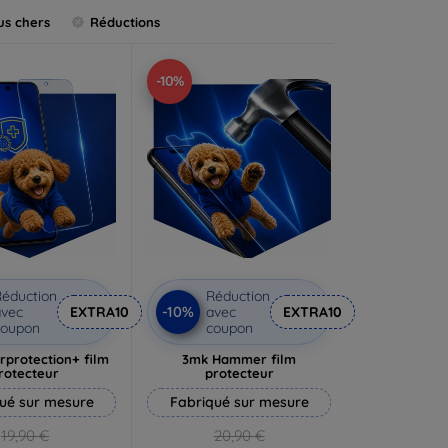
us chers
Réductions
-10%
éduction
Réduction
-10%
vec
EXTRA10
avec
EXTRA10
coupon
coupon
rprotection+ film
3mk Hammer film
rotecteur
protecteur
ué sur mesure
Fabriqué sur mesure
19,90 €
20,90 €