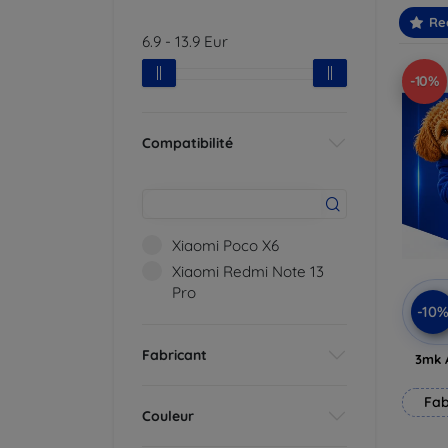
Re
6.9
-
13.9
Eur
-10%
Compatibilité
Xiaomi Poco X6
Xiaomi Redmi Note 13
Pro
-10
Fabricant
3mk 
Fab
Couleur