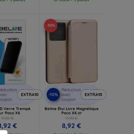
-10%
éduction
Réduction
-10%
vec
EXTRA10
avec
EXTRA10
coupon
coupon
5D Verre Trempé
Beline Étui Livre Magnétique
ur Poco X6
Poco X6 or
9,90 €
9,90 €
8,92 €
8,92 €