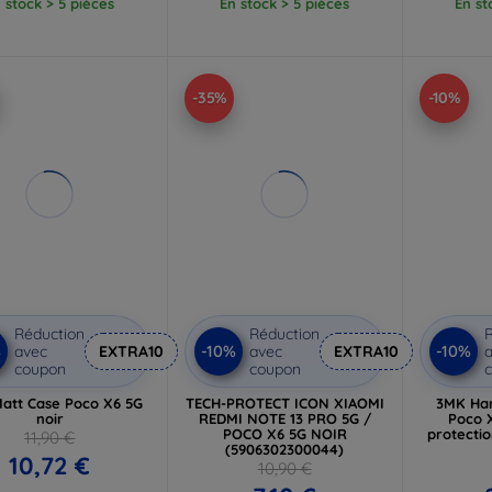
 stock > 5 pièces
En stock > 5 pièces
En st
-35%
-10%
Réduction
Réduction
R
%
-10%
-10%
avec
EXTRA10
avec
EXTRA10
a
coupon
coupon
att Case Poco X6 5G
TECH-PROTECT ICON XIAOMI
3MK Har
noir
REDMI NOTE 13 PRO 5G /
Poco 
POCO X6 5G NOIR
protectio
11,90 €
(5906302300044)
10,72 €
10,90 €