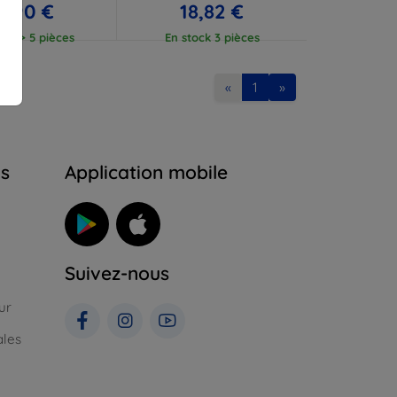
7,90 €
18,82 €
ock > 5 pièces
En stock 3 pièces
«
1
»
ns
Application mobile
Suivez-nous
ur
ales