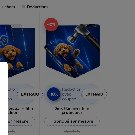
us chers
Réductions
-10%
éduction
Réduction
-10%
vec
EXTRA10
avec
EXTRA10
coupon
coupon
rprotection+ film
3mk Hammer film
rotecteur
protecteur
ué sur mesure
Fabriqué sur mesure
19,90 €
20,90 €