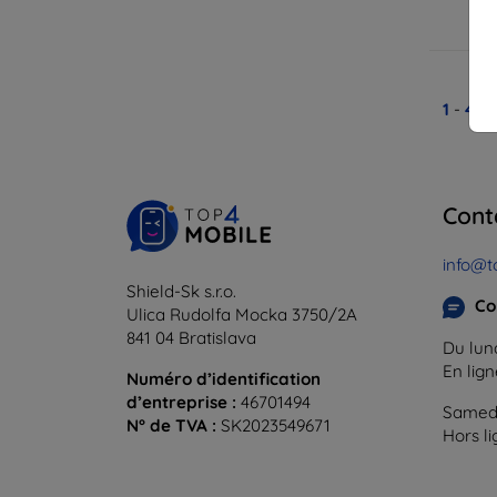
En
1
-
4
du
Cont
info@t
Shield-Sk s.r.o.
Co
Ulica Rudolfa Mocka 3750/2A
841 04 Bratislava
Du lund
En lig
Numéro d’identification
d’entreprise :
46701494
Samedi
N° de TVA :
SK2023549671
Hors l