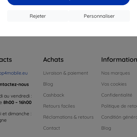
16,12 €
12,50 €
1
 stock > 5 pièces
En stock > 5 pièces
En st
Rejeter
Personnaliser
 total
4
.
acts
Achats
Informatio
op4mobile.eu
Livraison & paiement
Nos marques
Blog
Vos cookies
ntactez-nous
Cashback
Confidentialité
i au vendredi :
ne
8h00 – 16h00
Retours faciles
Politique de reto
 et dimanche :
Réclamations & retours
Conditión génér
igne
Contact
Blog