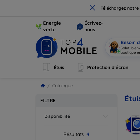
×
Téléchargez notre
Énergie
Écrivez-
verte
nous
Besoin d
Salut, bie
boutique en
Étuis
Protection d’écran
Catalogue
Étui
FILTRE
Disponibilité
Résultats
4