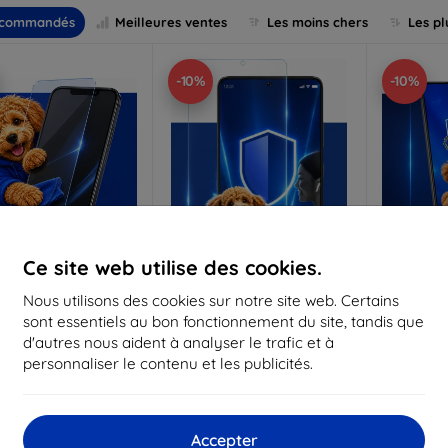
commandés
Meilleures ventes
Les moins chers
Les pl
-10%
-10%
Ce site web utilise des cookies.
Réduction
Réduction
R
Nous utilisons des cookies sur notre site web. Certains
%
-10%
-10%
avec
EXTRA10
avec
EXTRA10
a
sont essentiels au bon fonctionnement du site, tandis que
coupon
coupon
d'autres nous aident à analyser le trafic et à
Anti-Shock verre de
3mk Pure Matt Verre de
3mk Silve
personnaliser le contenu et les publicités.
protection
protection
p
riqué sur mesure
Fabriqué sur mesure
Fabriq
17,90 €
13,90 €
Accepter