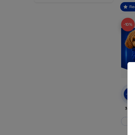
Re
-10%
-10
3mk 
Fab