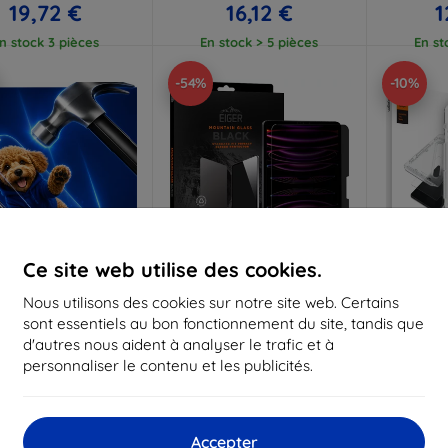
19,72 €
16,12 €
1
n stock 3 pièces
En stock > 5 pièces
En st
-54%
-10%
Ce site web utilise des cookies.
Réduction
Réduction
R
Nous utilisons des cookies sur notre site web. Certains
%
-10%
-10%
avec
EXTRA10
avec
EXTRA10
a
sont essentiels au bon fonctionnement du site, tandis que
coupon
coupon
d'autres nous aident à analyser le trafic et à
mk Hammer film
Eiger Mountain Black
Spigen 
personnaliser le contenu et les publicités.
protecteur
Privacy verre trempé
paquet - 
protecteur pour iPad Air 12,9
(
riqué sur mesure
(2024) / iPad Pro 12,9 (2024)
42,90 €
3
20,90 €
19,72 €
Accepter