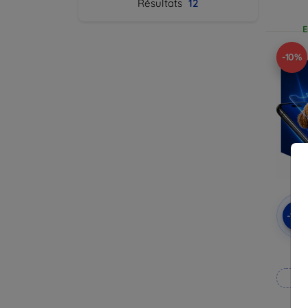
Résultats
12
E
-10%
-10
3
Fab