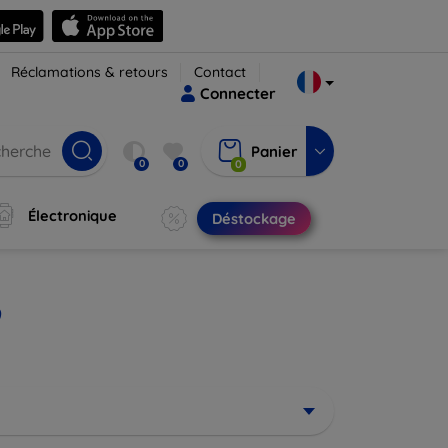
Réclamations & retours
Contact
Connecter
Panier
0
0
0
Électronique
Déstockage
9