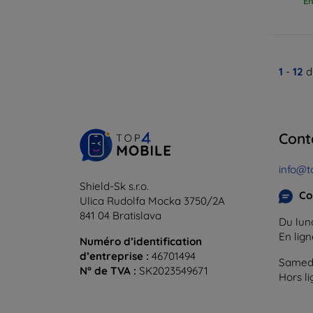
En
1
-
12
d
Cont
info@t
Shield-Sk s.r.o.
Co
Ulica Rudolfa Mocka 3750/2A
841 04 Bratislava
Du lund
En lig
Numéro d’identification
d’entreprise :
46701494
Samedi
N° de TVA :
SK2023549671
Hors l