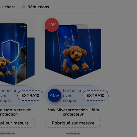
us chers
Réductions
-10%
éduction
Réduction
-10%
vec
EXTRA10
avec
EXTRA10
coupon
coupon
e Matt Verre de
3mk Silverprotection+ film
rotection
protecteur
ué sur mesure
Fabriqué sur mesure
13,90 €
19,90 €