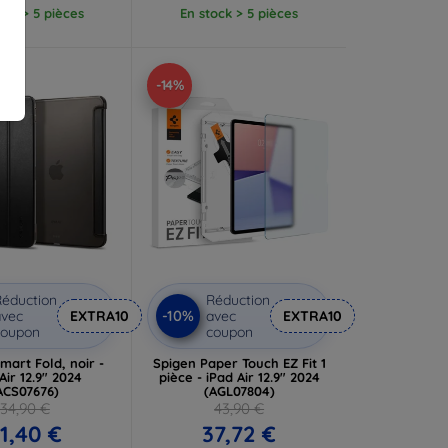
ock > 5 pièces
En stock > 5 pièces
-14%
éduction
Réduction
-10%
vec
EXTRA10
avec
EXTRA10
coupon
coupon
mart Fold, noir -
Spigen Paper Touch EZ Fit 1
Air 12.9" 2024
pièce - iPad Air 12.9" 2024
ACS07676)
(AGL07804)
34,90 €
43,90 €
1,40 €
37,72 €