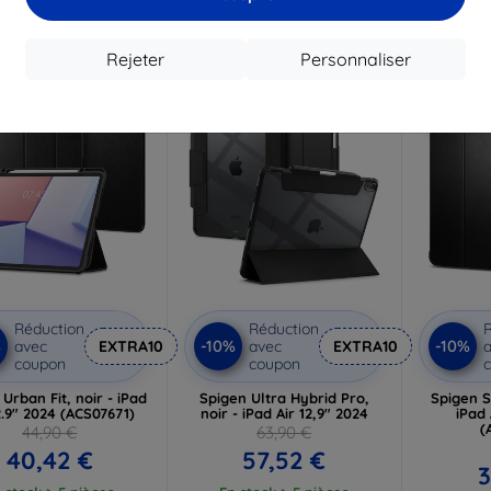
18,82 €
En st
En stock 2 pièces
n stock 4 pièces
Rejeter
Personnaliser
-10%
-10%
Réduction
Réduction
R
%
-10%
-10%
avec
EXTRA10
avec
EXTRA10
a
coupon
coupon
Urban Fit, noir - iPad
Spigen Ultra Hybrid Pro,
Spigen S
2.9" 2024 (ACS07671)
noir - iPad Air 12,9" 2024
iPad 
(
44,90 €
63,90 €
40,42 €
57,52 €
3