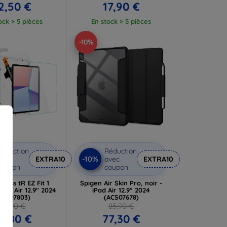
2,50 €
17,90 €
ock > 5 pièces
En stock > 5 pièces
-10%
éduction
Réduction
-10%
vec
EXTRA10
avec
EXTRA10
coupon
coupon
Glass tR EZ Fit 1
Spigen Air Skin Pro, noir -
iPad Air 12.9" 2024
iPad Air 12.9" 2024
AGL07803)
(ACS07678)
40,90 €
85,90 €
6,80 €
77,30 €