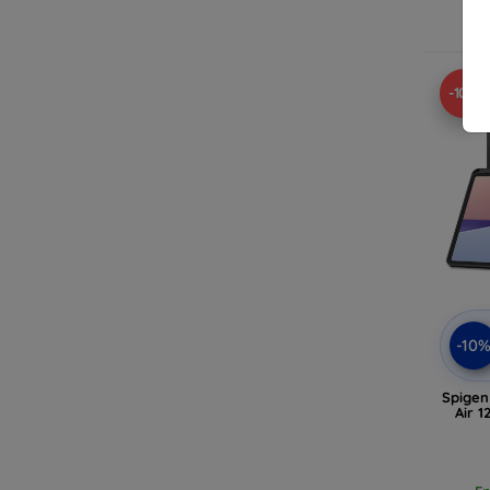
E
-10%
-10
Spigen 
Air 1