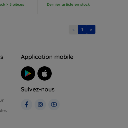
ock > 5 pièces
Dernier article en stock
«
1
»
ns
Application mobile
Suivez-nous
ur
ales