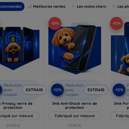
commandés
Meilleures ventes
Les moins chers
Les pl
-10%
-10%
Réduction
Réduction
R
%
-10%
-10%
avec
EXTRA10
avec
EXTRA10
a
coupon
coupon
 Privacy verre de
3mk Anti-Shock verre de
3mk Pur
protection
protection
p
riqué sur mesure
Fabriqué sur mesure
Fabriq
21,90 €
17,90 €