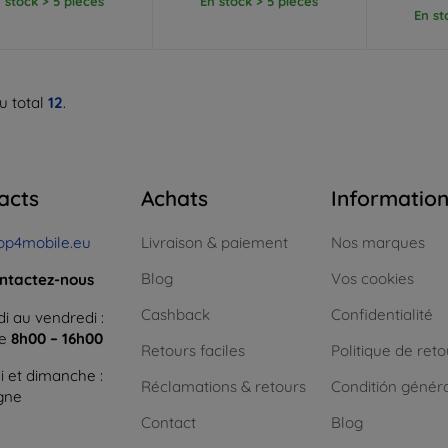
 stock > 5 pièces
En stock > 5 pièces
En st
u total
12
.
acts
Achats
Informatio
op4mobile.eu
Livraison & paiement
Nos marques
Blog
Vos cookies
ntactez-nous
Cashback
Confidentialité
i au vendredi :
ne
8h00 – 16h00
Retours faciles
Politique de reto
 et dimanche :
Réclamations & retours
Conditión génér
igne
Contact
Blog