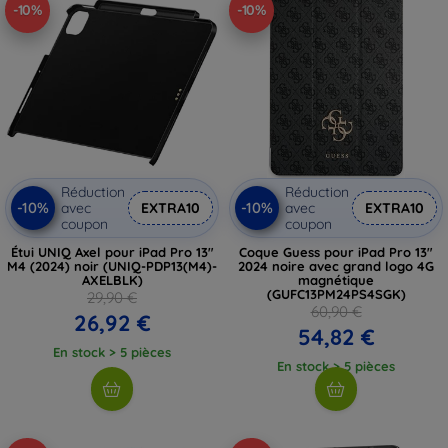
-10%
-10%
Réduction
Réduction
-10%
-10%
avec
EXTRA10
avec
EXTRA10
coupon
coupon
Étui UNIQ Axel pour iPad Pro 13"
Coque Guess pour iPad Pro 13"
M4 (2024) noir (UNIQ-PDP13(M4)-
2024 noire avec grand logo 4G
AXELBLK)
magnétique
(GUFC13PM24PS4SGK)
29,90 €
60,90 €
26,92 €
54,82 €
En stock > 5 pièces
En stock > 5 pièces