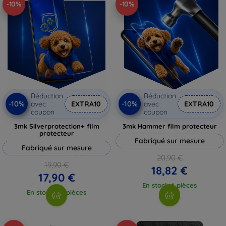
-10%
-10%
Réduction
Réduction
-10%
-10%
avec
EXTRA10
avec
EXTRA10
coupon
coupon
3mk Silverprotection+ film
3mk Hammer film protecteur
protecteur
Fabriqué sur mesure
Fabriqué sur mesure
20,90 €
19,90 €
18,82 €
17,90 €
En stock 4 pièces
En stock > 5 pièces