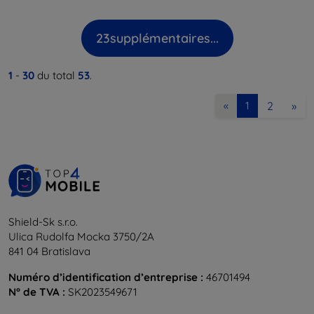
23
supplémentaires...
1
-
30
du total
53
.
2
»
«
1
Shield-Sk s.r.o.
Ulica Rudolfa Mocka 3750/2A
841 04 Bratislava
Numéro d’identification d’entreprise :
46701494
N° de TVA :
SK2023549671