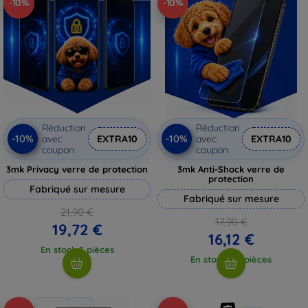
-10%
-10%
Réduction
Réduction
-10%
-10%
avec
EXTRA10
avec
EXTRA10
coupon
coupon
3mk Privacy verre de protection
3mk Anti-Shock verre de
protection
Fabriqué sur mesure
Fabriqué sur mesure
21,90 €
17,90 €
19,72 €
16,12 €
En stock 3 pièces
En stock > 5 pièces