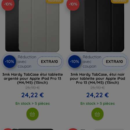
Nouveau
Nouveau
-10%
-10%
Réduction
Réduction
-10%
-10%
avec
EXTRA10
avec
EXTRA10
coupon
coupon
3mk Hardy TabCase étui tablette
3mk Hardy TabCase, étui noir
argenté pour Apple iPad Pro 13
pour tablette pour Apple iPad
(M4/M5) (13inch)
Pro 13 (M4/M5) (13inch)
26,90 €
26,90 €
24,22 €
24,22 €
En stock > 5 pièces
En stock > 5 pièces