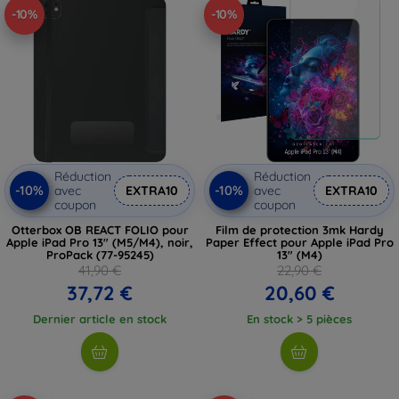
-10%
-10%
Réduction
Réduction
-10%
-10%
avec
EXTRA10
avec
EXTRA10
coupon
coupon
Otterbox OB REACT FOLIO pour
Film de protection 3mk Hardy
Apple iPad Pro 13" (M5/M4), noir,
Paper Effect pour Apple iPad Pro
ProPack (77-95245)
13" (M4)
41,90 €
22,90 €
37,72 €
20,60 €
Dernier article en stock
En stock > 5 pièces