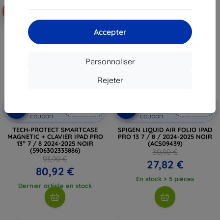
-14%
-10%
Accepter
Personnaliser
Rejeter
Réduction
Réduction
-10%
-10%
avec
EXTRA10
avec
EXTRA10
coupon
coupon
TECH-PROTECT SMARTCASE
SPIGEN LIQUID AIR FOLIO IPAD
MAGNETIC + CLAVIER IPAD PRO
PRO 13 7 / 8 / 2024-2025 NOIR
13” 7 / 8 2024-2025 NOIR
(ACS09439)
(5906302335886)
30,90 €
93,90 €
27,82 €
80,92 €
En stock > 5 pièces
Dernier article en stock