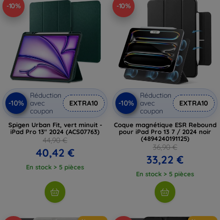
-10%
-10%
Réduction
Réduction
-10%
-10%
avec
EXTRA10
avec
EXTRA10
coupon
coupon
Spigen Urban Fit, vert minuit -
Coque magnétique ESR Rebound
iPad Pro 13" 2024 (ACS07763)
pour iPad Pro 13 7 / 2024 noir
(4894240191125)
44,90 €
36,90 €
40,42 €
33,22 €
En stock > 5 pièces
En stock > 5 pièces