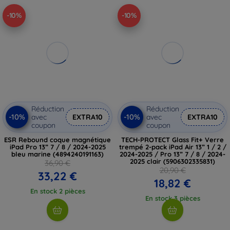
-10%
-10%
Réduction
Réduction
-10%
-10%
avec
EXTRA10
avec
EXTRA10
coupon
coupon
ESR Rebound coque magnétique
TECH-PROTECT Glass Fit+ Verre
iPad Pro 13” 7 / 8 / 2024-2025
trempé 2-pack iPad Air 13” 1 / 2 /
bleu marine (4894240191163)
2024-2025 / Pro 13” 7 / 8 / 2024-
2025 clair (5906302335831)
36,90 €
20,90 €
33,22 €
18,82 €
En stock 2 pièces
En stock 3 pièces