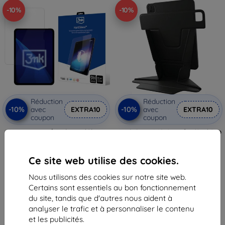
-10%
-10%
Réduction
Réduction
-10%
-10%
avec
EXTRA10
avec
EXTRA10
coupon
coupon
Verre trempé 3mk HardGlass
UNIQ Ryze 360 Case for iPad Pro
pour Apple iPad Pro 13 (M4/M5)
13" (2024) midnight black (UNIQ-
PDP13(2024)-R360BLK)
22,90 €
39,90 €
20,60 €
Ce site web utilise des cookies.
35,92 €
En stock > 5 pièces
Nous utilisons des cookies sur notre site web.
En stock > 5 pièces
Certains sont essentiels au bon fonctionnement
du site, tandis que d'autres nous aident à
analyser le trafic et à personnaliser le contenu
et les publicités.