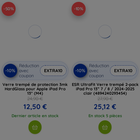
-50%
-10%
Réduction
Réduction
-10%
-10%
avec
EXTRA10
avec
EXTRA10
coupon
coupon
Verre trempé de protection 3mk
ESR UltraFit Verre trempé 2-pack
HardGlass pour Apple iPad Pro
iPad Pro 13” 7 / 8 / 2024-2025
13" (M4)
clair (4894240293454)
24,90 €
27,90 €
12,50 €
25,12 €
Dernier article en stock
En stock 5 pièces