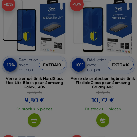
-10%
-10%
Réduction
Réduction
-10%
-10%
avec
EXTRA10
avec
EXTRA10
coupon
coupon
Verre trempé 3mk HardGlass
Verre de protection hybride 3mk
Max Lite Black pour Samsung
FlexibleGlass pour Samsung
Galaxy A06
Galaxy A06
10,90 €
11,90 €
9,80 €
10,72 €
En stock > 5 pièces
En stock > 5 pièces