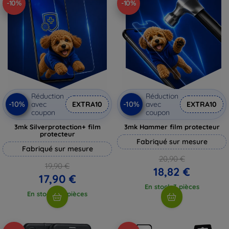
-10%
-10%
Réduction
Réduction
-10%
-10%
avec
EXTRA10
avec
EXTRA10
coupon
coupon
3mk Silverprotection+ film
3mk Hammer film protecteur
protecteur
Fabriqué sur mesure
Fabriqué sur mesure
20,90 €
19,90 €
18,82 €
17,90 €
En stock 3 pièces
En stock > 5 pièces