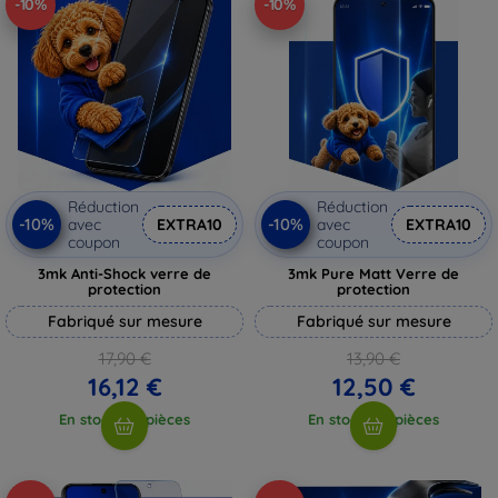
-10%
-10%
Réduction
Réduction
-10%
-10%
avec
EXTRA10
avec
EXTRA10
coupon
coupon
3mk Anti-Shock verre de
3mk Pure Matt Verre de
protection
protection
Fabriqué sur mesure
Fabriqué sur mesure
17,90 €
13,90 €
16,12 €
12,50 €
En stock > 5 pièces
En stock > 5 pièces