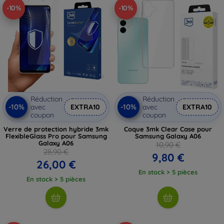
-10%
-10%
Réduction
Réduction
-10%
-10%
avec
EXTRA10
avec
EXTRA10
coupon
coupon
Verre de protection hybride 3mk
Coque 3mk Clear Case pour
FlexibleGlass Pro pour Samsung
Samsung Galaxy A06
Galaxy A06
10,90 €
28,90 €
9,80 €
26,00 €
En stock > 5 pièces
En stock > 5 pièces