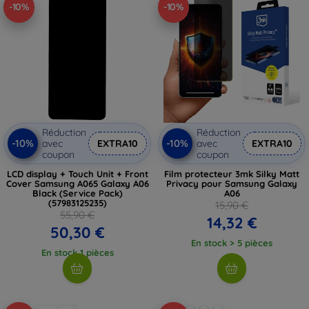
-10%
-10%
Réduction
Réduction
-10%
-10%
avec
EXTRA10
avec
EXTRA10
coupon
coupon
LCD display + Touch Unit + Front
Film protecteur 3mk Silky Matt
Cover Samsung A065 Galaxy A06
Privacy pour Samsung Galaxy
Black (Service Pack)
A06
(57983125235)
15,90 €
55,90 €
14,32 €
50,30 €
En stock > 5 pièces
En stock 1 pièces