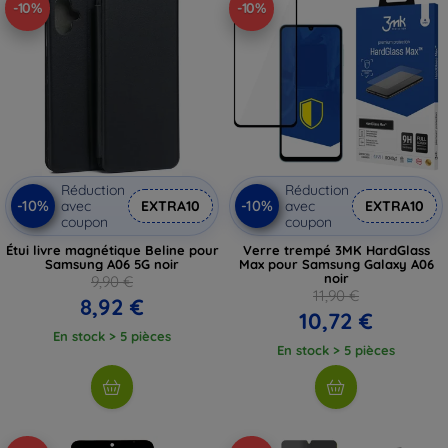
-10%
-10%
Réduction
Réduction
-10%
-10%
avec
EXTRA10
avec
EXTRA10
coupon
coupon
Étui livre magnétique Beline pour
Verre trempé 3MK HardGlass
Samsung A06 5G noir
Max pour Samsung Galaxy A06
noir
9,90 €
11,90 €
8,92 €
10,72 €
En stock > 5 pièces
En stock > 5 pièces