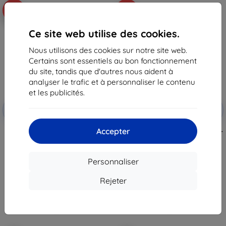
-10%
-10%
Ce site web utilise des cookies.
Nous utilisons des cookies sur notre site web.
Certains sont essentiels au bon fonctionnement
du site, tandis que d'autres nous aident à
analyser le trafic et à personnaliser le contenu
et les publicités.
Réduction
Réduction
-10%
-10%
avec
EXTRA10
avec
EXTRA10
coupon
coupon
Accepter
Film de protection 3mk 1UP pour
Coque Beline Carbon Armor pour
Samsung Galaxy A06
Samsung A06 5G noir
22,90 €
10,90 €
20,60 €
9,80 €
Personnaliser
En stock > 5 pièces
En stock > 5 pièces
Rejeter