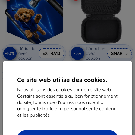
Réduction
Réduction
-10%
-5%
avec
EXTRA10
avec
SMART5
coupon
coupon
3mk Hammer film protecteur
Sunnylife coque de protection
pour DJI Mic (B557)
Fabriqué sur mesure
11,90 €
Ce site web utilise des cookies.
10,36 €
20,90 €
Nous utilisons des cookies sur notre site web.
18,82 €
En stock 3 pièces
Certains sont essentiels au bon fonctionnement
En stock 4 pièces
du site, tandis que d'autres nous aident à
analyser le trafic et à personnaliser le contenu
et les publicités.