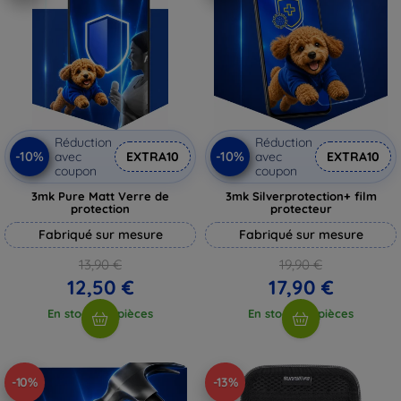
Réduction
Réduction
-10%
-10%
avec
EXTRA10
avec
EXTRA10
coupon
coupon
3mk Pure Matt Verre de
3mk Silverprotection+ film
protection
protecteur
Fabriqué sur mesure
Fabriqué sur mesure
13,90 €
19,90 €
12,50 €
17,90 €
En stock > 5 pièces
En stock > 5 pièces
-10%
-13%