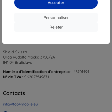
1
-
6
du total
6
.
Accepter
«
1
»
Personnaliser
Rejeter
Shield-Sk s.r.o.
Ulica Rudolfa Mocka 3750/2A
841 04 Bratislava
Numéro d’identification d’entreprise :
46701494
N° de TVA :
SK2023549671
Contacts
info@top4mobile.eu