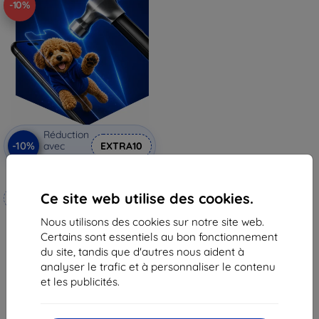
-10%
Réduction
-10%
avec
EXTRA10
coupon
3mk Hammer film protecteur
Ce site web utilise des cookies.
Fabriqué sur mesure
20,90 €
Nous utilisons des cookies sur notre site web.
18,82 €
Certains sont essentiels au bon fonctionnement
du site, tandis que d'autres nous aident à
En stock 4 pièces
analyser le trafic et à personnaliser le contenu
et les publicités.