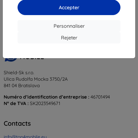
Accepter
1
-
5
du total
5
.
«
1
»
Personnaliser
Rejeter
Shield-Sk s.r.o.
Ulica Rudolfa Mocka 3750/2A
841 04 Bratislava
Numéro d’identification d’entreprise :
46701494
N° de TVA :
SK2023549671
Contacts
info@top4mobile.eu