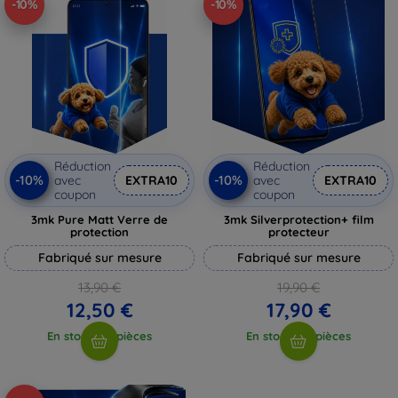
-10%
-10%
Réduction
Réduction
-10%
-10%
avec
EXTRA10
avec
EXTRA10
coupon
coupon
3mk Pure Matt Verre de
3mk Silverprotection+ film
protection
protecteur
Fabriqué sur mesure
Fabriqué sur mesure
13,90 €
19,90 €
12,50 €
17,90 €
En stock > 5 pièces
En stock > 5 pièces