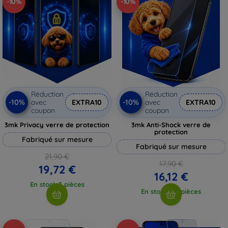
-10%
-10%
Réduction
Réduction
-10%
-10%
avec
EXTRA10
avec
EXTRA10
coupon
coupon
3mk Privacy verre de protection
3mk Anti-Shock verre de
protection
Fabriqué sur mesure
Fabriqué sur mesure
21,90 €
17,90 €
19,72 €
16,12 €
En stock 3 pièces
En stock > 5 pièces