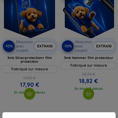
Réduction
Réduction
-10%
-10%
avec
EXTRA10
avec
EXTRA10
coupon
coupon
3mk Silverprotection+ film
3mk Hammer film protecteur
protecteur
Fabriqué sur mesure
Fabriqué sur mesure
20,90 €
19,90 €
18,82 €
17,90 €
En stock 3 pièces
En stock > 5 pièces
1
-
4
du total
4
.