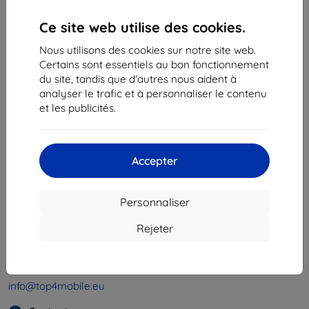
Ce site web utilise des cookies.
«
1
»
Nous utilisons des cookies sur notre site web.
Certains sont essentiels au bon fonctionnement
du site, tandis que d'autres nous aident à
analyser le trafic et à personnaliser le contenu
et les publicités.
Shield-Sk s.r.o.
Ulica Rudolfa Mocka 3750/2A
Accepter
841 04 Bratislava
Numéro d’identification d’entreprise :
46701494
Personnaliser
N° de TVA :
SK2023549671
Rejeter
Contacts
info@top4mobile.eu