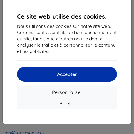
1
-
4
du total
4
.
Ce site web utilise des cookies.
«
1
»
Nous utilisons des cookies sur notre site web.
Certains sont essentiels au bon fonctionnement
du site, tandis que d'autres nous aident à
analyser le trafic et à personnaliser le contenu
et les publicités.
Shield-Sk s.r.o.
Accepter
Ulica Rudolfa Mocka 3750/2A
841 04 Bratislava
Personnaliser
Numéro d’identification d’entreprise :
46701494
N° de TVA :
SK2023549671
Rejeter
Contacts
info@top4mobile.eu