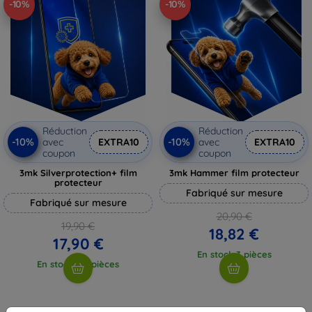
-10%
-10%
Réduction
Réduction
-10%
-10%
avec
EXTRA10
avec
EXTRA10
coupon
coupon
3mk Silverprotection+ film
3mk Hammer film protecteur
protecteur
Fabriqué sur mesure
Fabriqué sur mesure
20,90 €
19,90 €
18,82 €
17,90 €
En stock 3 pièces
En stock > 5 pièces