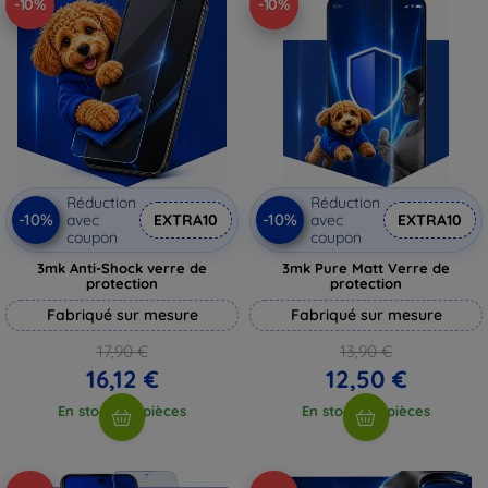
-10%
-10%
Réduction
Réduction
-10%
-10%
avec
EXTRA10
avec
EXTRA10
coupon
coupon
3mk Anti-Shock verre de
3mk Pure Matt Verre de
protection
protection
Fabriqué sur mesure
Fabriqué sur mesure
17,90 €
13,90 €
16,12 €
12,50 €
En stock > 5 pièces
En stock > 5 pièces