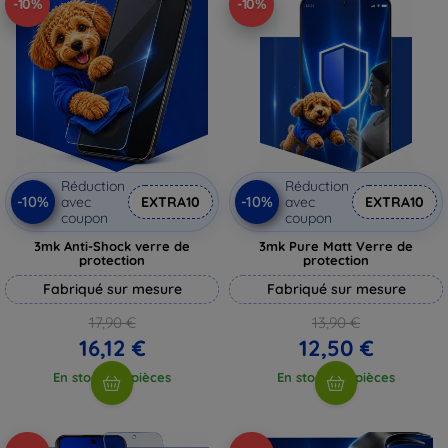
-10%
-10%
Réduction
Réduction
-10%
-10%
avec
EXTRA10
avec
EXTRA10
coupon
coupon
3mk Anti-Shock verre de
3mk Pure Matt Verre de
protection
protection
Fabriqué sur mesure
Fabriqué sur mesure
17,90 €
13,90 €
16,12 €
12,50 €
En stock > 5 pièces
En stock > 5 pièces