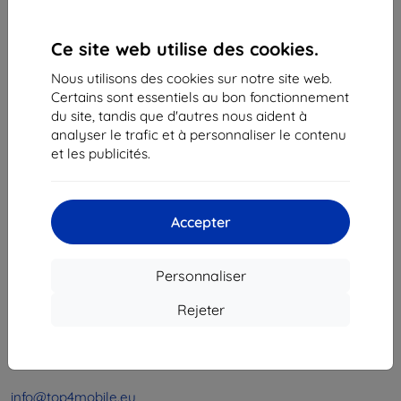
1
-
4
du total
4
.
Ce site web utilise des cookies.
«
1
»
Nous utilisons des cookies sur notre site web.
Certains sont essentiels au bon fonctionnement
du site, tandis que d'autres nous aident à
analyser le trafic et à personnaliser le contenu
et les publicités.
Shield-Sk s.r.o.
Accepter
Ulica Rudolfa Mocka 3750/2A
841 04 Bratislava
Personnaliser
Numéro d’identification d’entreprise :
46701494
N° de TVA :
SK2023549671
Rejeter
Contacts
info@top4mobile.eu