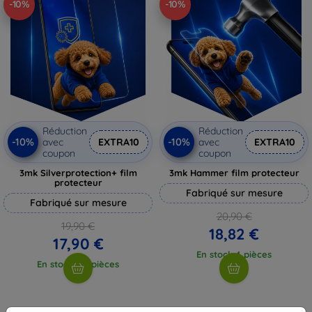
-10%
-10%
Réduction
Réduction
-10%
-10%
avec
EXTRA10
avec
EXTRA10
coupon
coupon
3mk Silverprotection+ film
3mk Hammer film protecteur
protecteur
Fabriqué sur mesure
Fabriqué sur mesure
20,90 €
19,90 €
18,82 €
17,90 €
En stock 4 pièces
En stock > 5 pièces