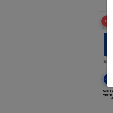
En
-10%
-10
3mk Le
verre
d