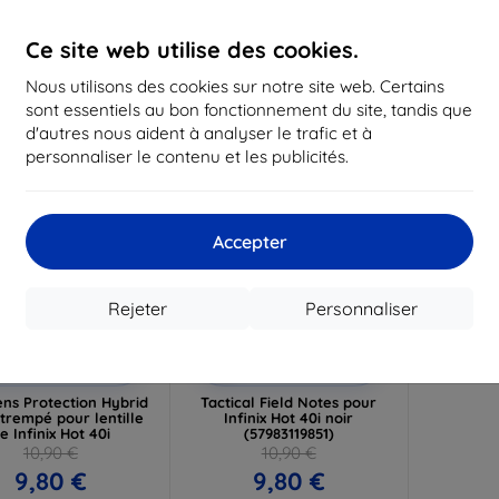
16,12 €
12,50 €
1
Ce site web utilise des cookies.
 stock > 5 pièces
En stock > 5 pièces
En st
Nous utilisons des cookies sur notre site web. Certains
-10%
sont essentiels au bon fonctionnement du site, tandis que
d'autres nous aident à analyser le trafic et à
personnaliser le contenu et les publicités.
Accepter
Rejeter
Personnaliser
Réduction
Réduction
%
-10%
avec
EXTRA10
avec
EXTRA10
coupon
coupon
ns Protection Hybrid
Tactical Field Notes pour
 trempé pour lentille
Infinix Hot 40i noir
e Infinix Hot 40i
(57983119851)
10,90 €
10,90 €
9,80 €
9,80 €