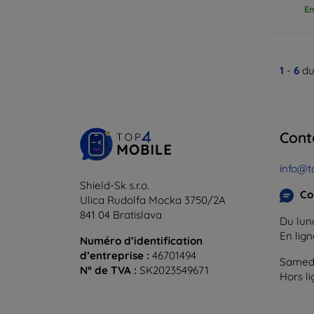
En
1
-
6
du
Cont
info@t
Shield-Sk s.r.o.
Co
Ulica Rudolfa Mocka 3750/2A
841 04 Bratislava
Du lund
En lig
Numéro d’identification
d’entreprise :
46701494
Samedi
N° de TVA :
SK2023549671
Hors l