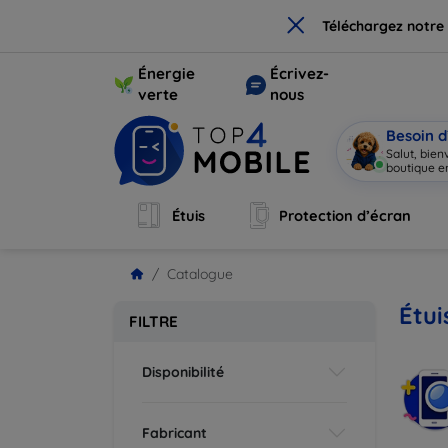
×
Téléchargez notre
Énergie
Écrivez-
verte
nous
Besoin d
Salut, bie
boutique en
Étuis
Protection d’écran
Catalogue
Étui
FILTRE
Disponibilité
Fabricant