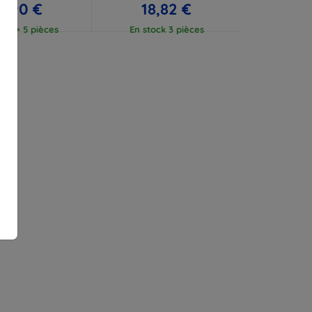
7,90 €
18,82 €
ock > 5 pièces
En stock 3 pièces