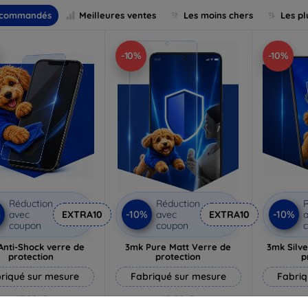
commandés
Meilleures ventes
Les moins chers
Les pl
-10%
-10%
Réduction
Réduction
R
%
-10%
-10%
avec
EXTRA10
avec
EXTRA10
a
coupon
coupon
Anti-Shock verre de
3mk Pure Matt Verre de
3mk Silve
protection
protection
p
riqué sur mesure
Fabriqué sur mesure
Fabriq
17,90 €
13,90 €