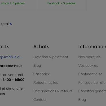
 stock > 5 pièces
En stock > 5 pièces
 total
6
.
acts
Achats
Informatio
op4mobile.eu
Livraison & paiement
Nos marques
Blog
Vos cookies
ntactez-nous
Cashback
Confidentialité
i au vendredi :
ne
8h00 – 16h00
Retours faciles
Politique de reto
 et dimanche :
Réclamations & retours
Conditión génér
igne
Contact
Blog