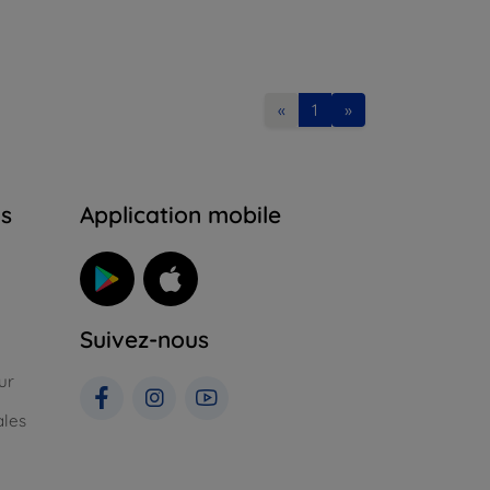
«
1
»
ns
Application mobile
Suivez-nous
ur
ales