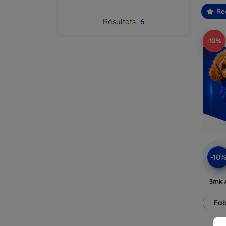
Re
Résultats
6
-10%
-10
3mk 
Fab