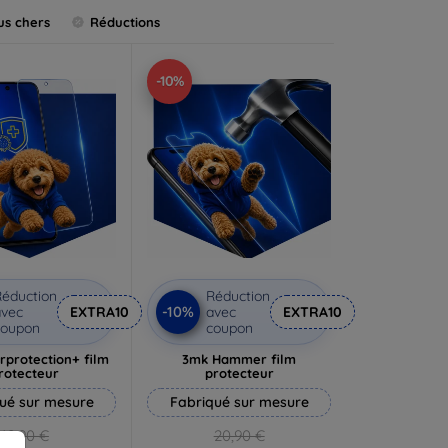
us chers
Réductions
-10%
éduction
Réduction
-10%
vec
EXTRA10
avec
EXTRA10
coupon
coupon
rprotection+ film
3mk Hammer film
rotecteur
protecteur
ué sur mesure
Fabriqué sur mesure
19,90 €
20,90 €