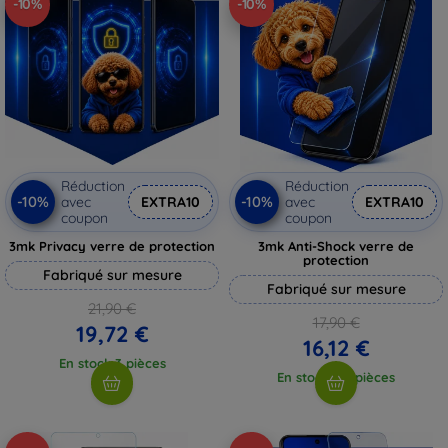
-10%
-10%
Réduction
Réduction
-10%
-10%
avec
EXTRA10
avec
EXTRA10
coupon
coupon
3mk Privacy verre de protection
3mk Anti-Shock verre de
protection
Fabriqué sur mesure
Fabriqué sur mesure
21,90 €
17,90 €
19,72 €
16,12 €
En stock 3 pièces
En stock > 5 pièces