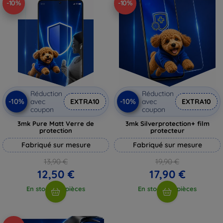
-10%
-10%
Réduction
Réduction
-10%
-10%
avec
EXTRA10
avec
EXTRA10
coupon
coupon
3mk Pure Matt Verre de
3mk Silverprotection+ film
protection
protecteur
Fabriqué sur mesure
Fabriqué sur mesure
13,90 €
19,90 €
12,50 €
17,90 €
En stock > 5 pièces
En stock > 5 pièces