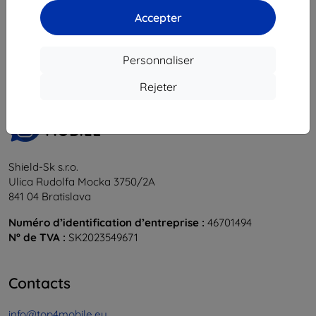
Accepter
1
-
5
du total
5
.
«
1
»
Personnaliser
Rejeter
Shield-Sk s.r.o.
Ulica Rudolfa Mocka 3750/2A
841 04 Bratislava
Numéro d’identification d’entreprise :
46701494
N° de TVA :
SK2023549671
Contacts
info@top4mobile.eu