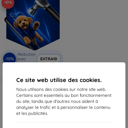
-10%
Réduction
-10%
avec
EXTRA10
coupon
3mk Hammer film protecteur
Ce site web utilise des cookies.
Fabriqué sur mesure
Nous utilisons des cookies sur notre site web.
20,90 €
Certains sont essentiels au bon fonctionnement
18,82 €
du site, tandis que d'autres nous aident à
En stock 4 pièces
analyser le trafic et à personnaliser le contenu
et les publicités.