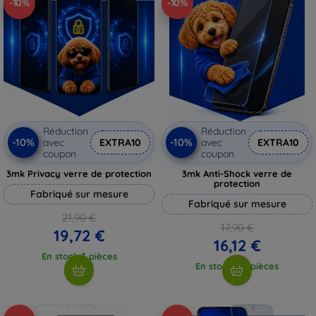
-10%
-10%
Réduction
Réduction
-10%
-10%
avec
EXTRA10
avec
EXTRA10
coupon
coupon
3mk Privacy verre de protection
3mk Anti-Shock verre de
protection
Fabriqué sur mesure
Fabriqué sur mesure
21,90 €
17,90 €
19,72 €
16,12 €
En stock 3 pièces
En stock > 5 pièces