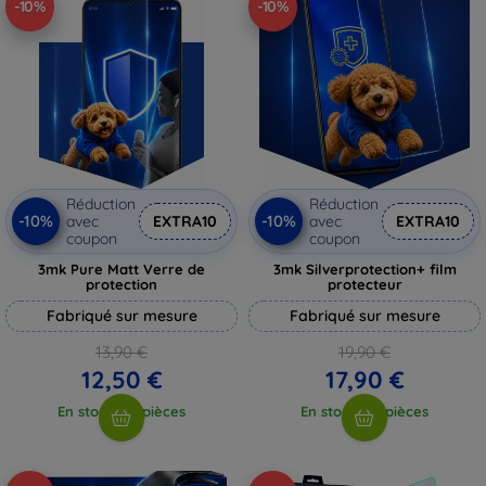
-10%
-10%
Réduction
Réduction
-10%
-10%
avec
EXTRA10
avec
EXTRA10
coupon
coupon
3mk Pure Matt Verre de
3mk Silverprotection+ film
protection
protecteur
Fabriqué sur mesure
Fabriqué sur mesure
13,90 €
19,90 €
12,50 €
17,90 €
En stock > 5 pièces
En stock > 5 pièces