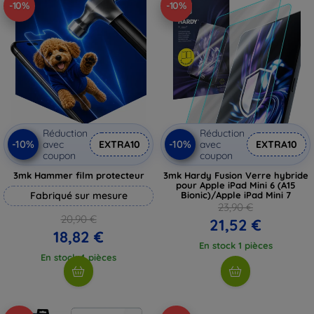
-10%
-10%
Réduction
Réduction
-10%
-10%
avec
EXTRA10
avec
EXTRA10
coupon
coupon
3mk Hammer film protecteur
3mk Hardy Fusion Verre hybride
pour Apple iPad Mini 6 (A15
Fabriqué sur mesure
Bionic)/Apple iPad Mini 7
23,90 €
20,90 €
21,52 €
18,82 €
En stock 1 pièces
En stock 4 pièces