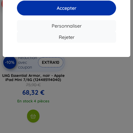
-10%
Accepter
Personnaliser
Rejeter
Réduction
-10%
avec
EXTRA10
coupon
UAG Essential Armor, noir - Apple
iPad Mini 7/6G (124485114040)
75,90 €
68,32 €
En stock 4 pièces