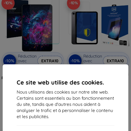
-10%
-10%
Réduction
Réduction
-10%
-10%
avec
EXTRA10
avec
EXTRA10
coupon
coupon
Film de protection 3mk Hardy
Verre trempé de protection 3mk
Paper Effect pour Apple iPad Mini
HardGlass pour Apple iPad Mini
Ce site web utilise des cookies.
6 (A15 Bionic)/Apple iPad Mini 7
6/Apple iPad Mini 7
16,90 €
18,90 €
Nous utilisons des cookies sur notre site web.
15,20 €
17,02 €
Certains sont essentiels au bon fonctionnement
En stock > 5 pièces
En stock > 5 pièces
du site, tandis que d'autres nous aident à
analyser le trafic et à personnaliser le contenu
et les publicités.